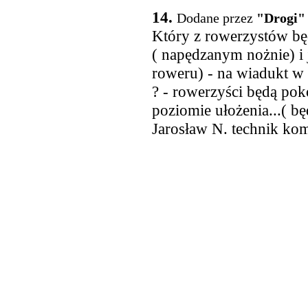
14.
Dodane przez
"Drogi" 
Który z rowerzystów będ
( napędzanym nożnie) i 
roweru) - na wiadukt w
? - rowerzyści będą po
poziomie ułożenia...( b
Jarosław N. technik kom