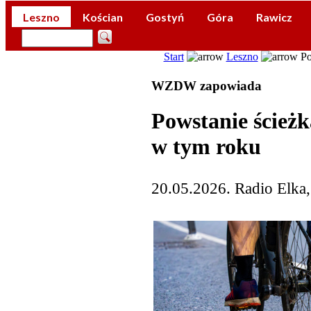
Leszno
Kościan
Gostyń
Góra
Rawicz
Start
Leszno
Po
WZDW zapowiada
Powstanie ścieżk
w tym roku
20.05.2026. Radio Elka