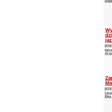
Dubi
Wy
dz
ja
LES
kier
43-l
Za
Mi
LES
Lesz
Elka