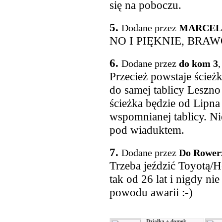
się na poboczu.
5.
Dodane przez
MARCEL
NO I PIĘKNIE, BRA
6.
Dodane przez
do kom 3
,
Przecież powstaje ścież
do samej tablicy Leszno
ścieżka będzie od Lipna
wspomnianej tablicy. Ni
pod wiaduktem.
7.
Dodane przez
Do Rower
Trzeba jeździć Toyotą/Ho
tak od 26 lat i nigdy ni
powodu awarii :-)
Działka + domek