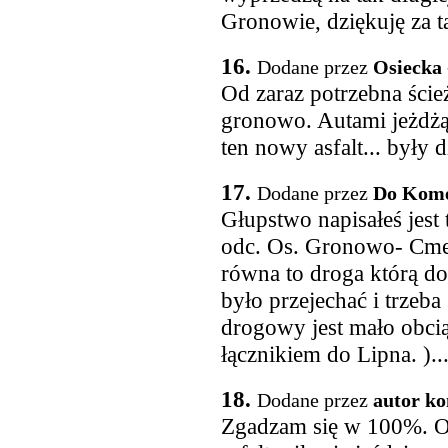
Gronowie, dziękuję za t
16.
Dodane przez
Osiecka
Od zaraz potrzebna ście
gronowo. Autami jeżdżą 
ten nowy asfalt... były 
17.
Dodane przez
Do Komen
Głupstwo napisałeś jest 
odc. Os. Gronowo- Cme
równa to droga którą d
było przejechać i trzeba 
drogowy jest mało obcią
łącznikiem do Lipna. )...
18.
Dodane przez
autor ko
Zgadzam się w 100%. Od