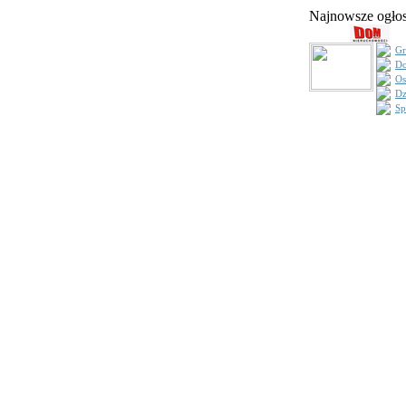
Najnowsze ogł
Gr
Do
Os
Dz
Sp