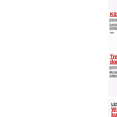
Ki
KO
Lesz
2026
...
Tr
do
PIŁ
do n
sobot
LE
Ws
ko