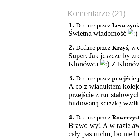
Komentarze (21)
1.
Dodane przez
Leszczyni
Świetna wiadomość
2.
Dodane przez
Krzyś
, w 
Super. Jak jeszcze by zr
Klonówca
Z Klonów
3.
Dodane przez
przejście
A co z wiaduktem kolej
przejście z rur stalowy
budowaną ścieżkę wzdłu
4.
Dodane przez
Rowerzys
Brawo wy! A w razie aw
cały pas ruchu, bo nie 