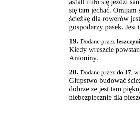
asfalt miło się jeździ s
się tam jechać. Omijam 
ścieżkę dla rowerów je
gospodarzy pasek. Jest t
19.
Dodane przez
leszczyn
Kiedy wreszcie powstan
Antoniny.
20.
Dodane przez
do 17
, w
Głupstwo budować ścież
dobrze ze jest tam piękn
niebezpiecznie dla pies