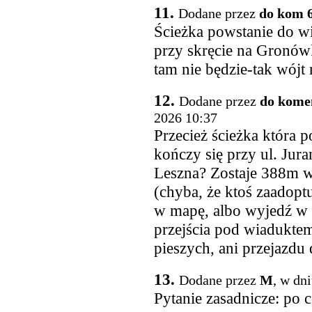
11.
Dodane przez
do kom 
Ścieżka powstanie do 
przy skręcie na Gronówk
tam nie będzie-tak wójt 
12.
Dodane przez
do komen
2026 10:37
Przecież ścieżka która 
kończy się przy ul. Jura
Leszna? Zostaje 388m w
(chyba, że ktoś zaadoptu
w mapę, albo wyjedź w t
przejścia pod wiaduktem 
pieszych, ani przejazdu
13.
Dodane przez
M
, w dn
Pytanie zasadnicze: po 