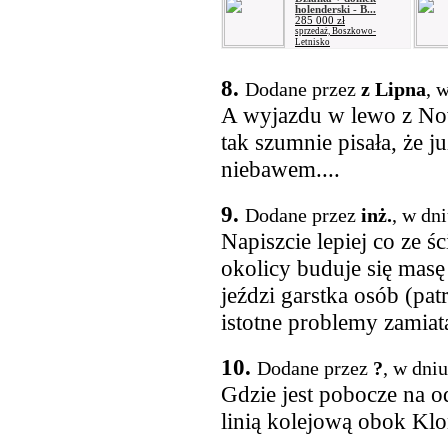
holenderski - B...
285 000 zł
sprzedaż, Boszkowo-
Letnisko
8.
Dodane przez
z Lipna
, 
A wyjazdu w lewo z Nowe
tak szumnie pisała, że 
niebawem....
9.
Dodane przez
inż.
, w dn
Napiszcie lepiej co ze 
okolicy buduje się masę
jeździ garstka osób (pa
istotne problemy zamiat
10.
Dodane przez
?
, w dni
Gdzie jest pobocze na 
linią kolejową obok Kl