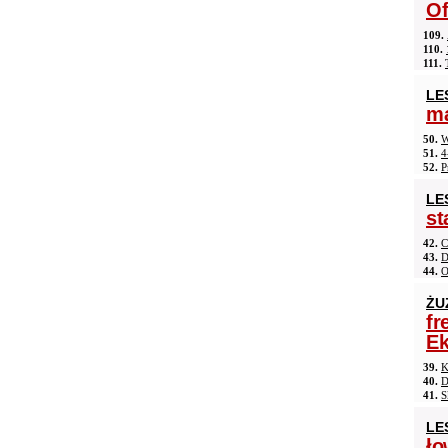
Of
109.
110.
111.
LE
ma
50.
W
51.
4
52.
P
LE
st
42.
C
43.
D
44.
O
ŻU
fr
Ek
39.
K
40.
D
41.
S
LE
ło