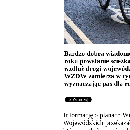
Bardzo dobra wiadomoś
roku powstanie ścieżk
wzdłuż drogi wojewódzk
WZDW zamierza w tym 
wyznaczając pas dla r
Informację o planach W
Wojewódzkich przekazał