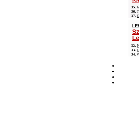
35.
J
36.
T
37.
D
LE
Sz
Le
32.
P
33.
D
34.
W