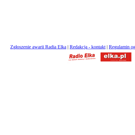
Zgłoszenie awarii Radia Elka
|
Redakcja - kontakt
|
Regulamin og