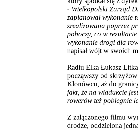
który spotkał się z dy
-
Wielkopolski Zarząd
Dr
zaplanował wykonanie tej
zrealizowana poprzez prz
poboczy, co w rezultacie
wykonanie drogi dla ro
napisał wójt w swoich 
Radiu Elka Łukasz Litka u
począwszy od skrzyżowa
Klonówcu, aż do granic
fakt, że na wiadukcie jes
rowerów też pobiegnie l
Z załączonego filmu wyni
drodze, oddzielona jedna