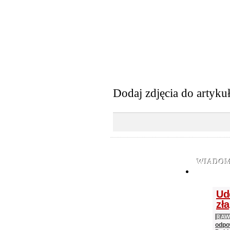
Dodaj zdjęcia do artyku
WIADOM
Ud
zł
RAW
odpo