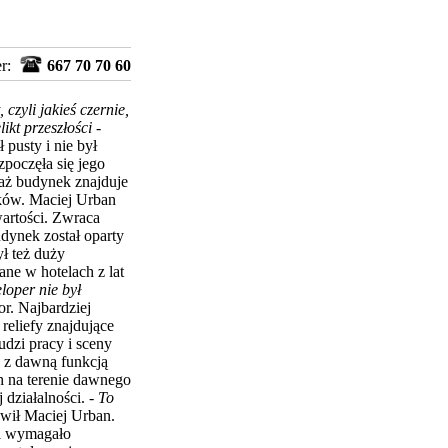
er:
667 70 70 60
czyli jakieś czernie,
likt przeszłości
-
 pusty i nie był
zpoczęła
się jego
aż budynek znajduje
tków. Maciej Urban
wartości. Zwraca
dynek został oparty
ł też duży
ne w hotelach z lat
loper nie był
r. Najbardziej
reliefy znajdujące
udzi pracy i sceny
 z dawną funkcją
h na terenie dawnego
działalności. -
To
wił Maciej Urban.
 i wymagało