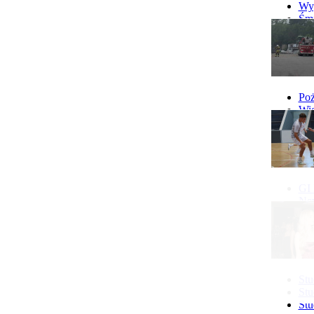
10.08 Klub Mam w Gostyniu
Wyp
więcej...
Śmi
Gó
Wy
Poż
Wie
Poż
GI 
Ne
Pon
IX 
Stu
Stu
Stu