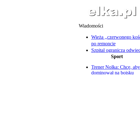
Wiadomości
Wieża ,,czerwonego koś
po remoncie
Szpital ogranicza odwie
Sport
oddziale ortopedycznym
Pijani wyładowali złość 
Trener Nolka: Chcę, aby
płocie i domowniku
dominował na boisku
Nie wszystkie szkoły bę
Wtorkowe starty Pawlick
gotowe na pierwszy dz
Zengoty
Pociągi, lokomotywy i 
Koszykarze Polonii sez
rozpoczną w Trapezie
atrakcje