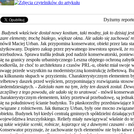
Dyżurny report
-
Budynek właściwie dostał nowy kostium, taki modny, jak to dzisiaj jest, 
szare elementy, trochę białego, większe okna. Ale udało się zachować re
mówił Maciej Urban. Jak przypomina konserwator, obiekt przez lata stał
użytkowany. Dopiero zakup przez prywatnego inwestora sprawił, że ro
przebudowa. Sprawa trafiła jednak pod nadzór konserwatorski, poniew
się na granicy zespołu urbanistycznego Leszna objętego ochroną zaby
podkreśla, że choć to architektura z czasów PRL-u, obiekt miał swoje 
uwagę przede wszystkim na modernistyczną konstrukcję żelbetową. Bu
na kilkunastu słupach w przyziemiu. Charakterystycznym elementem by
żelbetowy daszek przed wejściem, przypominający rozwiązania stosowa
siedemdziesiątych. -
Zależało nam na tym, żeby ten daszek został. Dewe
szczęśliwy z tego powodu, ale udało się to uratować
- mówił konserwato
charakterystycznym elementem, który przetrwał przebudowę, są jednak 
się na południowej ścianie budynku. To płaskorzeźby przedstawiające l
związane z rolnictwem. Jak tłumaczy Urban, były one mocno związane
obiektu. Budynek był kiedyś centralą gminnych spółdzielni działającyc
województwa leszczyńskiego. Reliefy miały nawiązywać właśnie do tej 
są takie wiejskie scenki, rolnicze, kojarzące się z dawnymi czasami
- mó
Konserwator przyznaje, że zachowanie tych elementów nie było łatwe