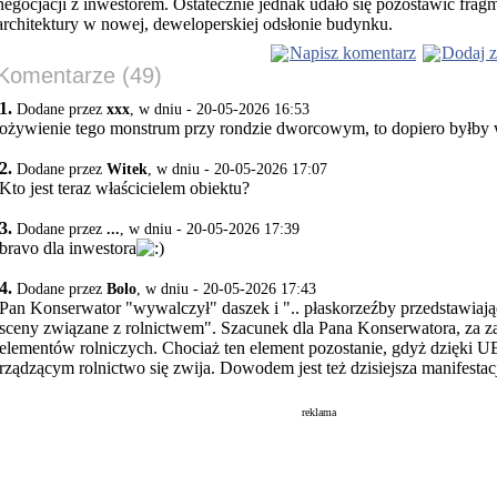
negocjacji z inwestorem. Ostatecznie jednak udało się pozostawić frag
architektury w nowej, deweloperskiej odsłonie budynku.
Napisz komentarz
Dodaj z
Komentarze (49)
1.
Dodane przez
xxx
, w dniu - 20-05-2026 16:53
ożywienie tego monstrum przy rondzie dworcowym, to dopiero byłby
2.
Dodane przez
Witek
, w dniu - 20-05-2026 17:07
Kto jest teraz właścicielem obiektu?
3.
Dodane przez
...
, w dniu - 20-05-2026 17:39
bravo dla inwestora
4.
Dodane przez
Bolo
, w dniu - 20-05-2026 17:43
Pan Konserwator "wywalczył" daszek i ".. płaskorzeźby przedstawiając
sceny związane z rolnictwem". Szacunek dla Pana Konserwatora, za 
elementów rolniczych. Chociaż ten element pozostanie, gdyż dzięki UE
rządzącym rolnictwo się zwija. Dowodem jest też dzisiejsza manifesta
reklama