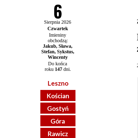
6
Sierpnia 2026
Czwartek
Imieniny
obchodzą:
Jakub, Sława,
Stefan, Sykstus,
Wincenty
Do końca
roku
147
dni.
Leszno
Kościan
Gostyń
Góra
Rawicz