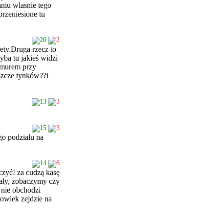
niu wlasnie tego
przeniesione tu
20
2
rety.Druga rzecz to
ba tu jakieś widzi
m murem przy
szcze tynków??i
13
3
15
3
go podziału na
14
6
czyć! za cudzą kasę
mały, zobaczymy czy
 nie obchodzi
owiek zejdzie na