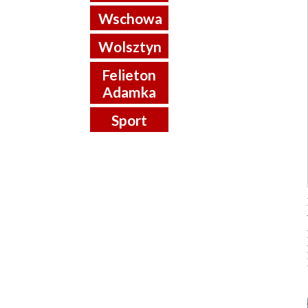
Wschowa
Wolsztyn
Felieton
Adamka
Sport