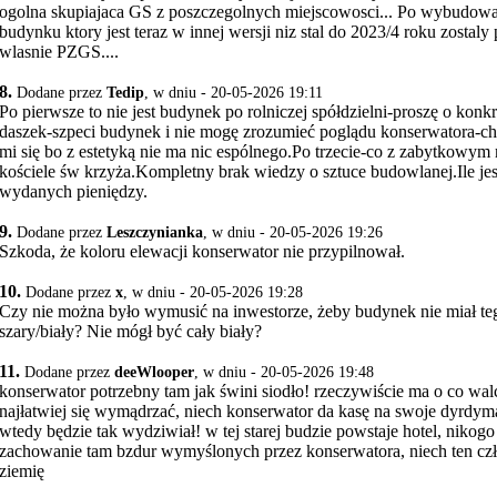
ogolna skupiajaca GS z poszczegolnych miejscowosci... Po wybudowa
budynku ktory jest teraz w innej wersji niz stal do 2023/4 roku zostaly 
wlasnie PZGS....
8.
Dodane przez
Tedip
, w dniu - 20-05-2026 19:11
Po pierwsze to nie jest budynek po rolniczej spółdzielni-proszę o konk
daszek-szpeci budynek i nie mogę zrozumieć poglądu konserwatora-chy
mi się bo z estetyką nie ma nic espólnego.Po trzecie-co z zabytkowy
kościele św krzyża.Kompletny brak wiedzy o sztuce budowlanej.Ile je
wydanych pieniędzy.
9.
Dodane przez
Leszczynianka
, w dniu - 20-05-2026 19:26
Szkoda, że koloru elewacji konserwator nie przypilnował.
10.
Dodane przez
x
, w dniu - 20-05-2026 19:28
Czy nie można było wymusić na inwestorze, żeby budynek nie miał te
szary/biały? Nie mógł być cały biały?
11.
Dodane przez
deeWlooper
, w dniu - 20-05-2026 19:48
konserwator potrzebny tam jak świni siodło! rzeczywiście ma o co wal
najłatwiej się wymądrzać, niech konserwator da kasę na swoje dyrdy
wtedy będzie tak wydziwiał! w tej starej budzie powstaje hotel, nikogo
zachowanie tam bzdur wymyślonych przez konserwatora, niech ten czł
ziemię