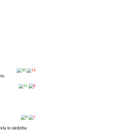
20
14
ra.
11
8
9
1
la to siedziba