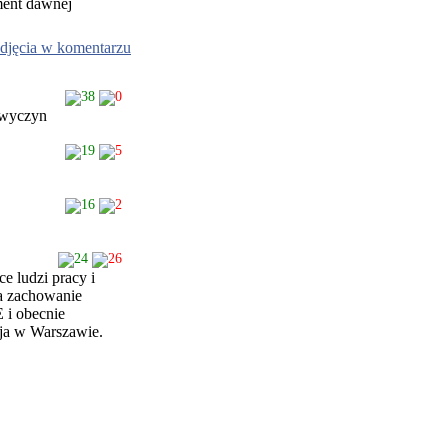
ment dawnej
djęcia w komentarzu
38
0
 wyczyn
19
5
16
2
24
26
e ludzi pracy i
za zachowanie
 i obecnie
cja w Warszawie.