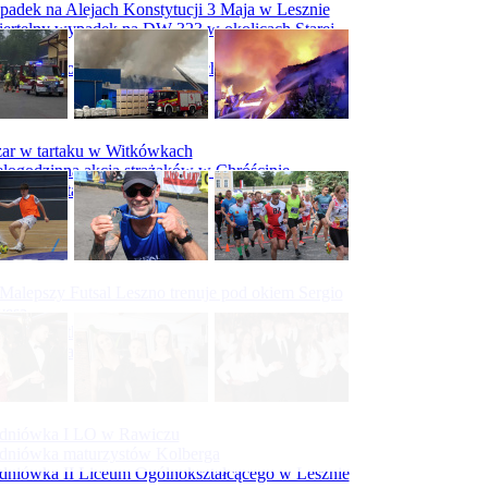
adek na Alejach Konstytucji 3 Maja w Lesznie
ertelny wypadek na DW 323 w okolicach Starej
ry
padek na obwodnicy Święciechowy
ar w tartaku w Witkówkach
logodzinna akcja strażaków w Chróścinie
ar hali tartaku w Racocie
Malepszy Futsal Leszno trenuje pod okiem Sergio
vesa
iecka 10-tka
Bieg Śladami Mielżyńskich
dniówka I LO w Rawiczu
dniówka maturzystów Kolberga
dniówka II Liceum Ogólnokształcącego w Lesznie