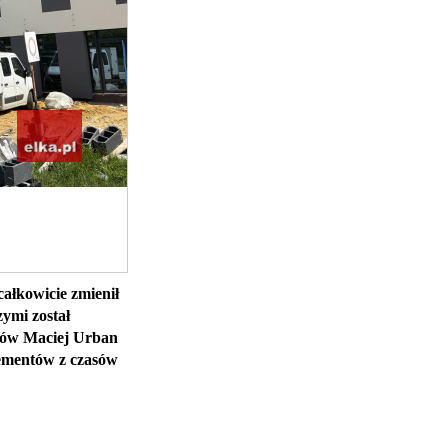
całkowicie zmienił
ymi został
ków Maciej Urban
elementów z czasów