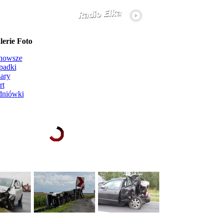
erie Foto
nowsze
padki
ary
rt
dniówki
Ładowanie galerii zdjęć...
więcej...