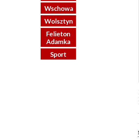
Wschowa
Wolsztyn
Felieton
Adamka
Sport