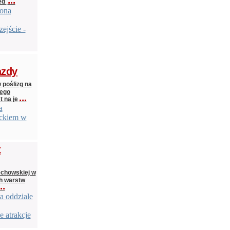
...
zed
iona
ejście -
azdy
poślizg na
iego
...
t na je
a
eckiem w
t
echowskiej w
ch warstw
..
a oddziale
 atrakcje