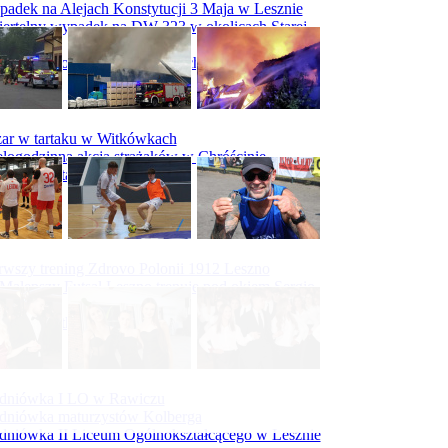
adek na Alejach Konstytucji 3 Maja w Lesznie
ertelny wypadek na DW 323 w okolicach Starej
ry
padek na obwodnicy Święciechowy
ar w tartaku w Witkówkach
logodzinna akcja strażaków w Chróścinie
ar hali tartaku w Racocie
rwszy trening Zdrovo Polonii 1912 Leszno
Malepszy Futsal Leszno trenuje pod okiem Sergio
vesa
iecka 10-tka
dniówka I LO w Rawiczu
dniówka maturzystów Kolberga
dniówka II Liceum Ogólnokształcącego w Lesznie