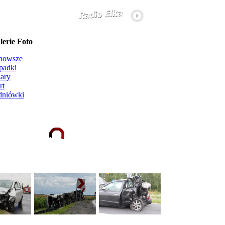
erie Foto
nowsze
padki
ary
rt
dniówki
Ładowanie galerii zdjęć...
więcej...