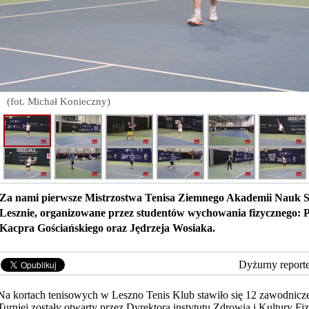
(fot. Michał Konieczny)
Za nami pierwsze Mistrzostwa Tenisa Ziemnego Akademii Nauk 
Lesznie, organizowane przez studentów wychowania fizycznego: 
Kacpra Gościańskiego oraz Jędrzeja Wosiaka.
Dyżurny report
Na kortach tenisowych w Leszno Tenis Klub stawiło się 12 zawodnicz
Turniej zostały otwarty przez Dyrektora instytutu Zdrowia i Kultury Fi