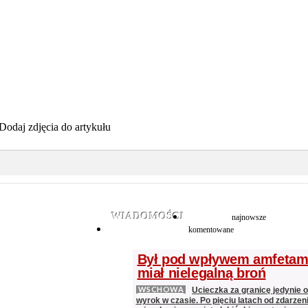
Dodaj zdjęcia do artykułu
WIADOMOŚCI
najnowsze
komentowane
Był pod wpływem amfetami
miał nielegalną broń
WSCHOWA
Ucieczka za granicę jedynie 
wyrok w czasie. Po pięciu latach od zdarzeni