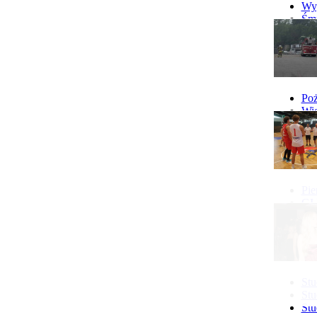
Wyp
Śmi
Gó
Wy
Poż
Wie
Poż
Pie
GI 
Ne
Pon
Stu
Stu
Stu