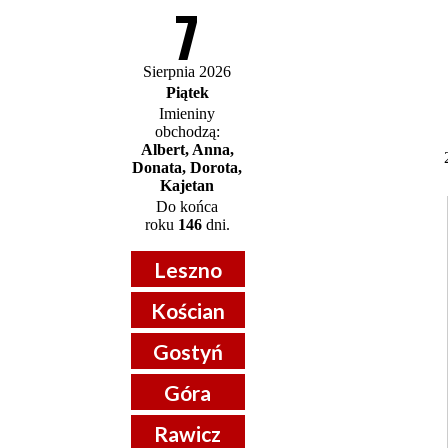
7
Sierpnia 2026
Piątek
Imieniny
obchodzą:
Albert, Anna,
Donata, Dorota,
Kajetan
Do końca
roku
146
dni.
Leszno
Kościan
Gostyń
Góra
Rawicz