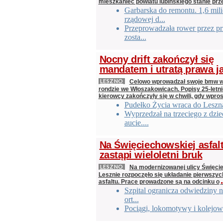
mieszkaniec powiatu lubińskiego stanie pr
Garbarska do remontu. 1,6 mil
rządowej d...
Przeprowadzała rower przez prz
zosta...
Nocny drift zakończył się
mandatem i utratą prawa j
LESZNO
Celowo wprowadzał swoje bmw w 
rondzie we Włoszakowicach. Popisy 25-letn
kierowcy zakończyły się w chwili, gdy wpros
Pudełko Życia wraca do Leszn
Wyprzedzał na trzeciego z dzi
aucie....
Na Święciechowskiej asfal
zastąpi wieloletni bruk
LESZNO
Na modernizowanej ulicy Święci
Lesznie rozpoczęło się układanie pierwszy
.
asfaltu. Prace prowadzone są na odcinku o
Szpital ogranicza odwiedziny n
ort...
Pociągi, lokomotywy i kolejowe