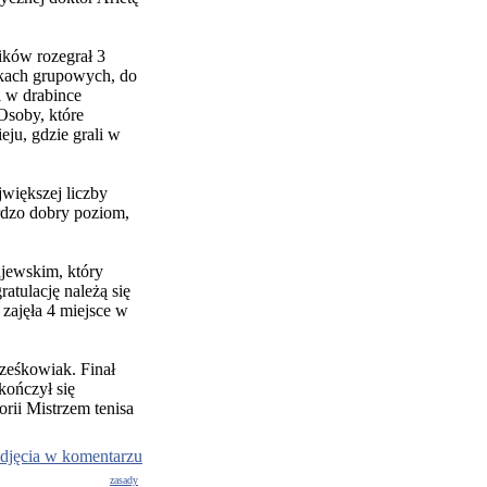
ków rozegrał 3
wkach grupowych, do
i w drabince
Osoby, które
ju, gdzie grali w
jwiększej liczby
rdzo dobry poziom,
jewskim, który
atulację należą się
 zajęła 4 miejsce w
rześkowiak. Finał
kończył się
rii Mistrzem tenisa
djęcia w komentarzu
zasady