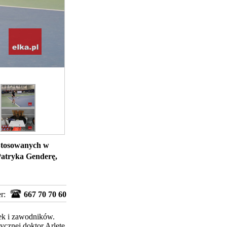
Stosowanych w
Patryka Genderę,
er:
667 70 70 60
ek i zawodników.
zycznej doktor Arletę