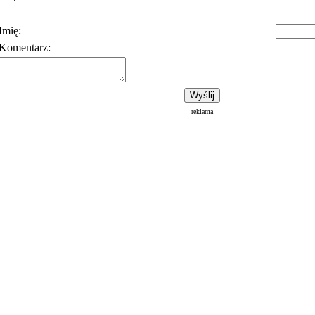
Imię:
Komentarz:
Polityka prywatności
Warunki korzystania z usłu
reklama