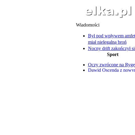
Wiadomości
Był pod wpływem amfet
miał nielegalną broń
Nocny drift zakończył si
Sport
mandatem i utratą prawa
Na Święciechowskiej asf
Oczy zwrócone na Rygę
zastąpi wieloletni bruk
Dawid Oscenda z now
Pracownik wpadł do kan
kontraktem
głębokości 4 metrów
Nazar Parnicki szczerze 
14-latkowie uciekali prz
trudnym okresie
policyjnym patrolem