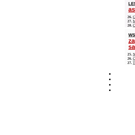
LE
as
26.
C
27.
M
28.
C
WS
za
s
25.
N
26.
C
27.
T