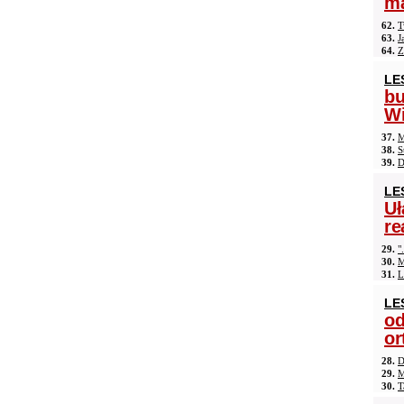
ma
62.
T
63.
J
64.
Z
LE
b
Wi
37.
M
38.
S
39.
D
LE
Uł
re
29.
"
30.
M
31.
L
LE
od
or
28.
D
29.
M
30.
T