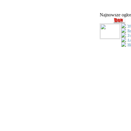
Najnowsze ogł
Wy
Re
Ty
4-
Mi