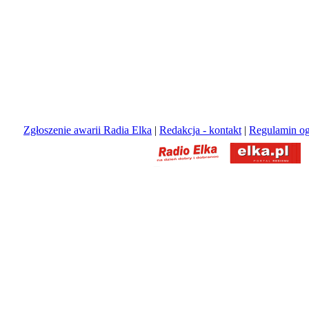
Zgłoszenie awarii Radia Elka
|
Redakcja - kontakt
|
Regulamin og