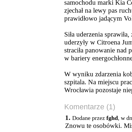
samochodu marki Kia Ce
zjechał na lewy pas ruc
prawidłowo jadącym Vo
Siła uderzenia sprawiła, 
uderzyły w Citroena Jum
straciła panowanie nad p
w bariery energochłonne
W wyniku zdarzenia kobi
szpitala. Na miejscu pra
Wrocławia pozostaje nie
Komentarze (1)
1.
Dodane przez
fghd
, w d
Znowu te osobówki. Mis