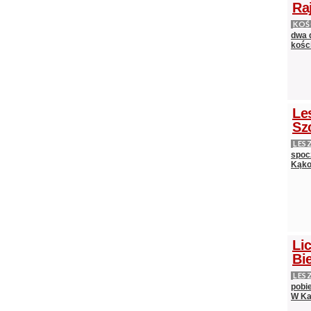
Ra
KOŚ
dwa 
kośc
Le
Sz
LES
spocz
Kąko
Lic
Bie
LES
pobi
W Ka