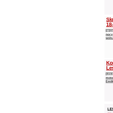
Sk
18-
WOL
nocy
wols
Ko
Le
LES
moto
Emilk
LE