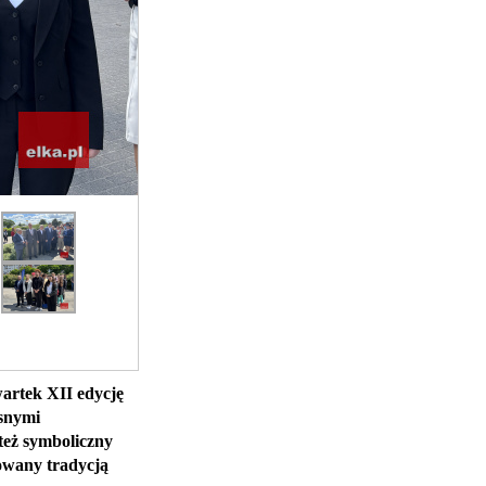
rtek XII edycję
esnymi
też symboliczny
rowany tradycją