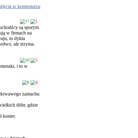
djęcia w komentarzu
17
1
 uchodźcy są sporym
ują w firmach na
aju, to dykta
ledwo, ale trzyma.
10
5
omenski, i to w
8
4
tor krwawego zamachu
wielkich dóbr, gdzie
ł koniec