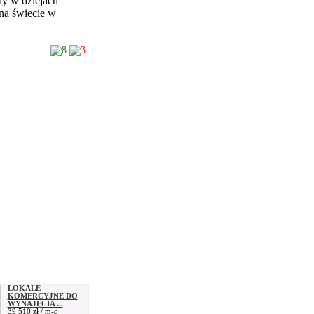
ny w dziejach
 na świecie w
8
3
LOKALE
KOMERCYJNE DO
WYNAJĘCIA ...
39 510 zł / m-c