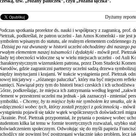
czeską, tzw. „różany paluczek”, czyli „różana łączka”.
Dyżurny report
Podczas spotkania prorektor ds. nauki i współpracy z zagranicą, prof. d
Pietrzak, podkreślał, że patron uczelni - Jan Amos Komeński - nie jest
symbolem wpisanym do statutu, ale realnym elementem codziennego ż
-
Dzisiaj po raz dwunasty w historii uczelni obchodzimy dni naszego pa
trwałym elementem naszej tożsamości
i dydaktyki
- mówił prof. Pietrzak
ślady tej obecności widoczne są w wielu miejscach uczelni - od Auli 
charakterystycznym wizerunkiem patrona, przez Dom Studecki Komen
Narodów, gdzie zagraniczni partnerzy uczelni sadzą drzewa symbolizu
między instytucjami i krajami. W trakcie wystąpienia prof. Pietrzak odn
nowej inicjatywy - „różanego paluczka”, który ma być miejscem refleks
pamięci. Nawiązał przy tym do historii braci czeskich i ich uchodźstwa 
Górze, podkreślając, że miejsca ich zatrzymania według legend „zakw
element w przestrzeni uczelni ma jednak - jak zaznaczył - zmieniać per
symboliki. -
Chcemy, by to miejsce było nie symbolem łez smutku, ale łe
wdzięczności wobec tych, którzy zostali przyjęci z gościnnością
- mówił 
wystąpieniu pojawił się także wątek współczesnych doświadczeń migr
Ukrainie. Prof. Pietrzak przypomniał, że pytania o postawę wobec uch
studentom kilka lat temu w formie teoretycznych rozważań, szybko stał
doświadczeniem społecznym. Odwołując się do myśli papieża Franciszk
uchodźcy nie powinni być postrzegani wyłącznie jako problem, lecz jak