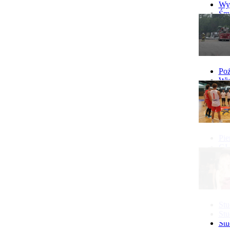
Wyp
Śmi
Gó
Wy
Poż
Wie
Poż
Pie
GI 
Ne
Pon
Stu
Stu
Stu