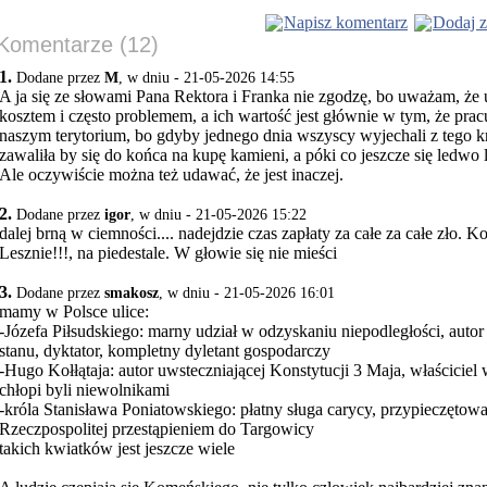
Napisz komentarz
Dodaj z
Komentarze (12)
1.
Dodane przez
M
, w dniu - 21-05-2026 14:55
A ja się ze słowami Pana Rektora i Franka nie zgodzę, bo uważam, że
kosztem i często problemem, a ich wartość jest głównie w tym, że prac
naszym terytorium, bo gdyby jednego dnia wszyscy wyjechali z tego kr
zawaliła by się do końca na kupę kamieni, a póki co jeszcze się ledwo 
Ale oczywiście można też udawać, że jest inaczej.
2.
Dodane przez
igor
, w dniu - 21-05-2026 15:22
dalej brną w ciemności.... nadejdzie czas zapłaty za całe za całe zło. K
Lesznie!!!, na piedestale. W głowie się nie mieści
3.
Dodane przez
smakosz
, w dniu - 21-05-2026 16:01
mamy w Polsce ulice:
-Józefa Piłsudskiego: marny udział w odzyskaniu niepodległości, au
stanu, dyktator, kompletny dyletant gospodarczy
-Hugo Kołłątaja: autor uwsteczniającej Konstytucji 3 Maja, właściciel 
chłopi byli niewolnikami
-króla Stanisława Poniatowskiego: płatny sługa carycy, przypieczętowa
Rzeczpospolitej przestąpieniem do Targowicy
takich kwiatków jest jeszcze wiele