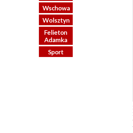
Wschowa
Wolsztyn
Felieton
Adamka
Sport