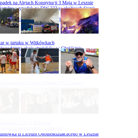
adek na Alejach Konstytucji 3 Maja w Lesznie
ertelny wypadek na DW 323 w okolicach Starej
ry
padek na obwodnicy Święciechowy
ar w tartaku w Witkówkach
logodzinna akcja strażaków w Chróścinie
ar hali tartaku w Racocie
rwszy trening Zdrovo Polonii 1912 Leszno
Malepszy Futsal Leszno trenuje pod okiem Sergio
vesa
iecka 10-tka
dniówka I LO w Rawiczu
dniówka maturzystów Kolberga
dniówka II Liceum Ogólnokształcącego w Lesznie