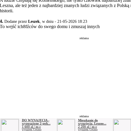
A ludzie czepiają się Komeńskiego, nie tylko człowiek najbardziej zna
Leszna, ale też jeden z najbardziej znanych ludzi związanych z Polską
historii.
4.
Dodane przez
Leszek
, w dniu - 21-05-2026 18:23
To wejść ich8fźców do swego domu i zmuszaj innych
reklama
reklama
DO WYNAJĘCIA -
Mieszkanie do
wyposażone 2-pok...
wynajęcia. Leszno...
1 600 zł / m-c
2 200 zł / m-c
wynajem, Leszno
wynajem, Leszno