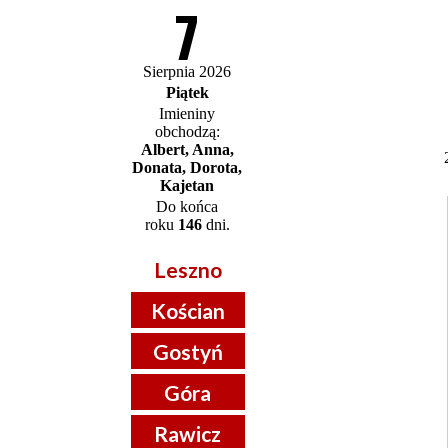
7
Sierpnia 2026
Piątek
Imieniny
obchodzą:
Albert, Anna,
Donata, Dorota,
Kajetan
Do końca
roku
146
dni.
Leszno
Kościan
Gostyń
Góra
Rawicz