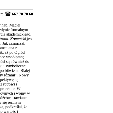
er:
667 70 70 60
r hab. Maciej
 jedynie formalnym
ycia akademickiego.
trona. Komeński jest
. Jak zaznaczał,
Komeniana z
ik, aż po Ogród
jące współpracę
iósł się również do
ji i symbolicznej
po bitwie na Białej
itły różami”. Nowy
spektywę tej
z radości i
prorektor. W
acyjnych i wojny w
odźców, stawiane
y się realnym
a, podkreślał, że
o wartość i