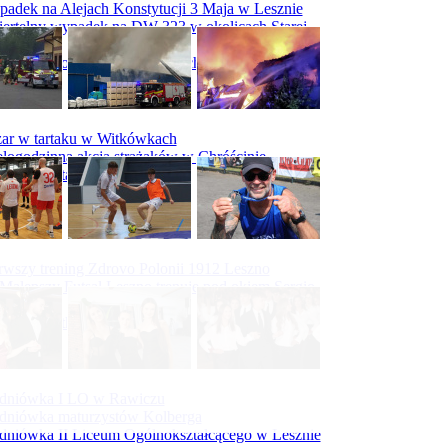
adek na Alejach Konstytucji 3 Maja w Lesznie
ertelny wypadek na DW 323 w okolicach Starej
ry
padek na obwodnicy Święciechowy
ar w tartaku w Witkówkach
logodzinna akcja strażaków w Chróścinie
ar hali tartaku w Racocie
rwszy trening Zdrovo Polonii 1912 Leszno
Malepszy Futsal Leszno trenuje pod okiem Sergio
vesa
iecka 10-tka
dniówka I LO w Rawiczu
dniówka maturzystów Kolberga
dniówka II Liceum Ogólnokształcącego w Lesznie