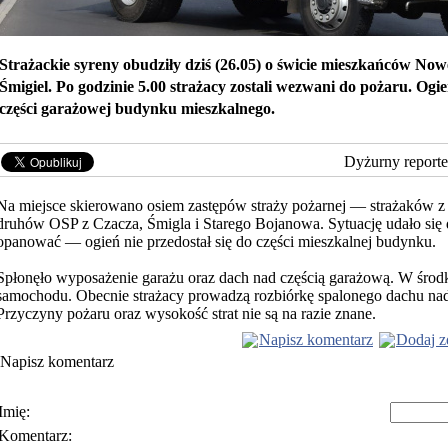
Strażackie syreny obudziły dziś (26.05) o świcie mieszkańców No
Śmigiel. Po godzinie 5.00 strażacy zostali wezwani do pożaru. Ogie
części garażowej budynku mieszkalnego.
Dyżurny reporte
Na miejsce skierowano osiem zastępów straży pożarnej — strażaków 
druhów OSP z Czacza, Śmigla i Starego Bojanowa. Sytuację udało się
opanować — ogień nie przedostał się do części mieszkalnej budynku.
Spłonęło wyposażenie garażu oraz dach nad częścią garażową. W środk
samochodu. Obecnie strażacy prowadzą rozbiórkę spalonego dachu na
Przyczyny pożaru oraz wysokość strat nie są na razie znane.
Napisz komentarz
Dodaj z
Napisz komentarz
Imię:
Komentarz:
Polityka prywatności
Warunki korzystania z usłu