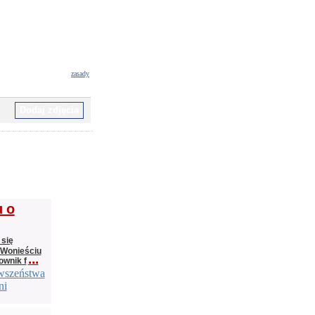
zasady
u o
 się
 Wonieściu
...
ownik f
rwszeństwa
ni