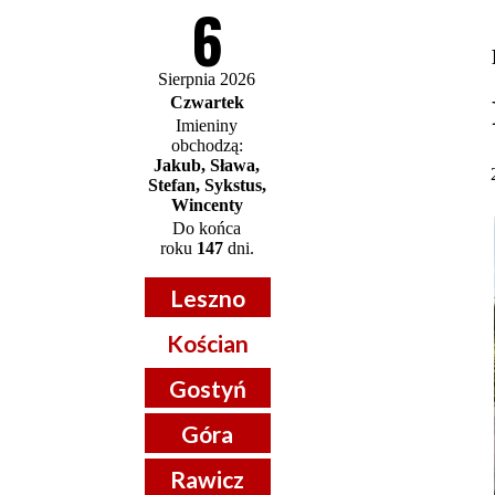
6
Sierpnia 2026
Czwartek
Imieniny
obchodzą:
Jakub, Sława,
Stefan, Sykstus,
Wincenty
Do końca
roku
147
dni.
Leszno
Kościan
Gostyń
Góra
Rawicz