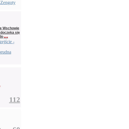
 Zengoty
we Wschowie
 doczeka się
...
do
ejście -
brudna
a
112
.