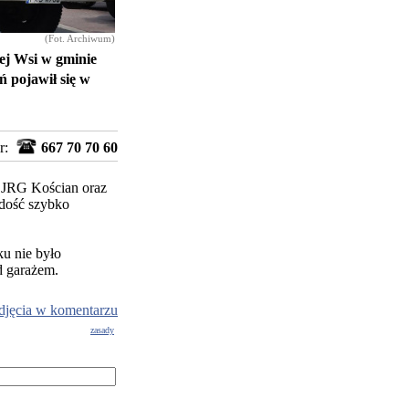
(Fot. Archiwum)
wej Wsi w gminie
ń pojawił się w
r:
667 70 70 60
z JRG Kościan oraz
 dość szybko
u nie było
d garażem.
djęcia w komentarzu
zasady
g