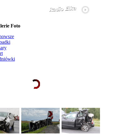
erie Foto
nowsze
padki
ary
rt
dniówki
Ładowanie galerii zdjęć...
więcej...