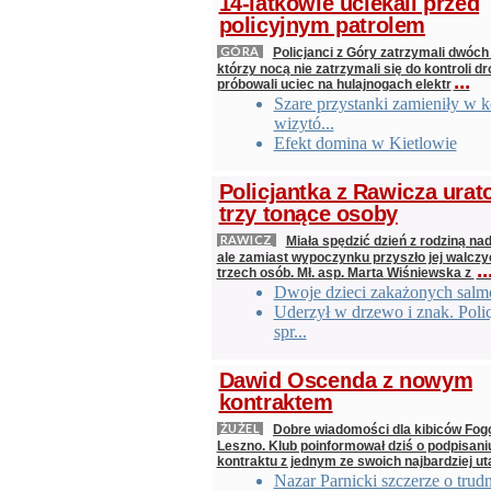
14-latkowie uciekali przed
policyjnym patrolem
GÓRA
Policjanci z Góry zatrzymali dwóch
którzy nocą nie zatrzymali się do kontroli dr
...
próbowali uciec na hulajnogach elektr
Szare przystanki zamieniły w 
wizytó...
Efekt domina w Kietlowie
Policjantka z Rawicza urat
trzy tonące osoby
RAWICZ
Miała spędzić dzień z rodziną nad
ale zamiast wypoczynku przyszło jej walczy
..
trzech osób. Mł. asp. Marta Wiśniewska z
Dwoje dzieci zakażonych salm
Uderzył w drzewo i znak. Polic
spr...
Dawid Oscenda z nowym
kontraktem
ŻUŻEL
Dobre wiadomości dla kibiców Fogo
Leszno. Klub poinformował dziś o podpisan
kontraktu z jednym ze swoich najbardziej ut
Nazar Parnicki szczerze o trud