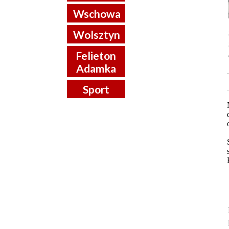
Wschowa
Wolsztyn
Felieton
Adamka
Sport