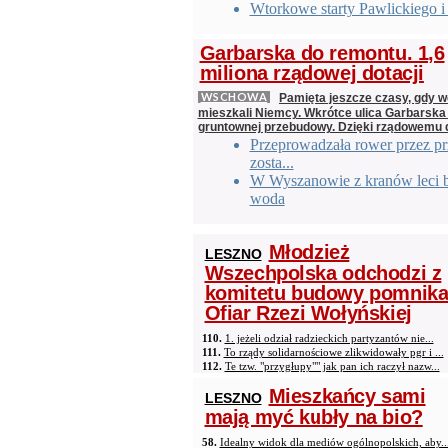
Wtorkowe starty Pawlickiego i
Garbarska do remontu. 1,6
miliona rządowej dotacji
WSCHOWA
Pamięta jeszcze czasy, gdy 
mieszkali Niemcy. Wkrótce ulica Garbarska
gruntownej przebudowy. Dzięki rządowemu 
Przeprowadzała rower przez prz
zosta...
W Wyszanowie z kranów leci 
woda
Młodzież
LESZNO
Wszechpolska odchodzi z
komitetu budowy pomnik
Ofiar Rzezi Wołyńskiej
110.
1. jeżeli odział radzieckich partyzantów nie...
111.
To rządy solidarnościowe zlikwidowały pgr i ...
112.
Te tzw. "przygłupy"" jak pan ich raczył nazw...
Mieszkańcy sami
LESZNO
mają myć kubły na bio?
58.
Idealny widok dla mediów ogólnopolskich, aby..