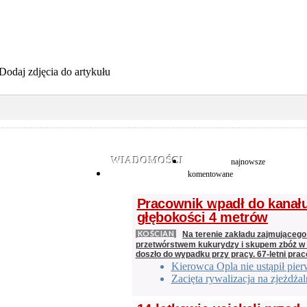
Dodaj zdjęcia do artykułu
WIADOMOŚCI
najnowsze
komentowane
Pracownik wpadł do kanał
głębokości 4 metrów
KOŚCIAN
Na terenie zakładu zajmującego
przetwórstwem kukurydzy i skupem zbóż w
doszło do wypadku przy pracy. 67-letni prac
Kierowca Opla nie ustąpił pie
Zacięta rywalizacja na zjeżdżal