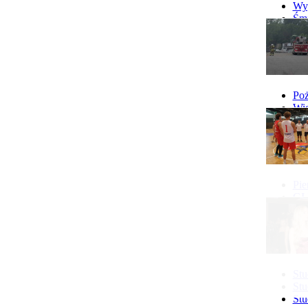
Wyp
Śmi
Gó
Wy
Poż
Wie
Poż
Pie
GI 
Ne
Pon
Stu
Stu
Stu