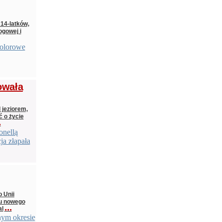
 14-latków,
ogowej i
kolorowe
owała
 jeziorem,
ć o życie
.
onellą
ja złapała
 Unii
iu nowego
...
al
nym okresie