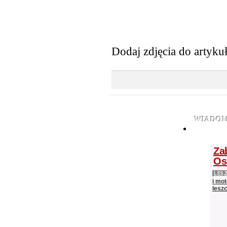
Dodaj zdjęcia do artyku
WIADOM
Za
Os
LES
i mot
lesz