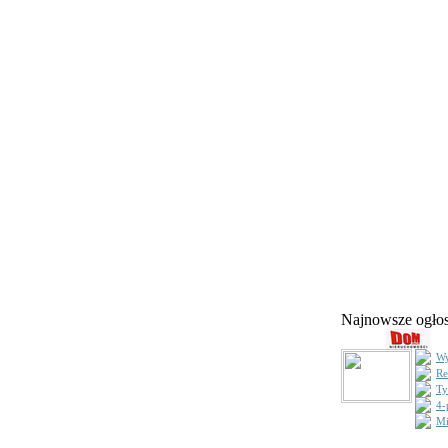
Najnowsze ogł
Wy
Re
Ty
4-
Mi