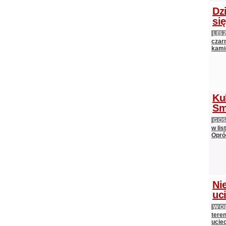
Dz
si
LES
czarn
kami
Ku
Sm
GOS
w lis
Opró
Nie
uci
WOL
teren
ucie