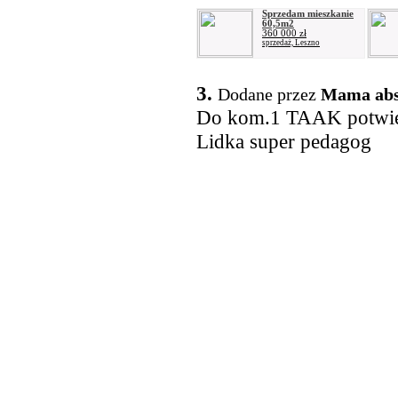
Sprzedam mieszkanie
60,5m2
360 000 zł
sprzedaż, Leszno
3.
Dodane przez
Mama abs
Do kom.1 TAAK potwier
Lidka super pedagog