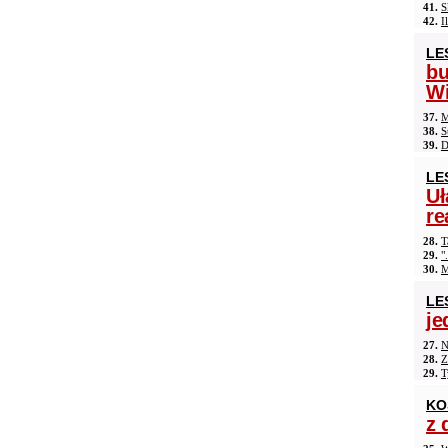
41.
S
42.
I
LE
b
Wi
37.
M
38.
S
39.
D
LE
Uł
re
28.
T
29.
"
30.
M
LE
je
27.
N
28.
Z
29.
T
KO
z 