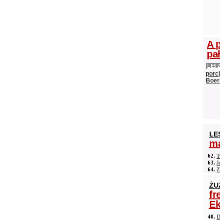
A 
pa
LES
porc
Boer
LE
ma
62.
T
63.
J
64.
Z
ŻU
fr
Ek
40.
D