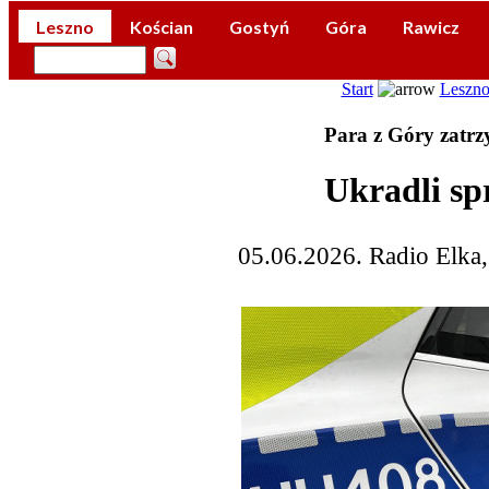
Leszno
Kościan
Gostyń
Góra
Rawicz
Start
Leszn
Para z Góry zatr
Ukradli sp
05.06.2026. Radio Elka,