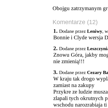
Obojgu zatrzymanym groz
Komentarze (12)
1.
Dodane przez
Leniwy
, 
Bonnie i Clyde wersja
2.
Dodane przez
Leszczyni
Znowu Góra, jakby mogło
nie zmienią!!!
3.
Dodane przez
Cezary B
W kraju tak drogo wyplat
zamiast na zakupy
Przykre ze ludzie musza 
zlapali tych okrutnych 
wschodu narozrabiaja ti