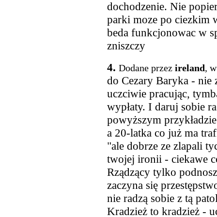
dochodzenie. Nie popier
parki moze po ciezkim 
beda funkcjonowac w spo
zniszczy
4.
Dodane przez
ireland
, w
do Cezary Baryka - nie 
uczciwie pracując, tymba
wypłaty. I daruj sobie r
powyższym przykładzie n
a 20-latka co już ma traf
"ale dobrze ze zlapali t
twojej ironii - ciekawe 
Rządzący tylko podnosz
zaczyna się przestępstw
nie radzą sobie z tą pato
Kradzież to kradzież - u