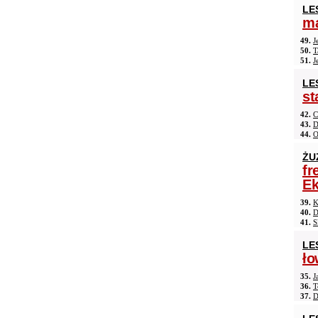
LE
ma
49.
J
50.
T
51.
J
LE
st
42.
C
43.
D
44.
O
ŻU
fr
Ek
39.
K
40.
D
41.
S
LE
ło
35.
J
36.
T
37.
D