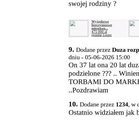
swojej rodziny ?
Wyjątkowe
bezczynszowe
mieszkan...
475 000 zł
sprzedaż, Leszno
9.
Dodane przez
Duza rozp
dniu - 05-06-2026 15:00
On 37 lat ona 20 lat duz
podzielone ??? .. W
TORBAMI DO MARKETU.
..Pozdrawiam
10.
Dodane przez
1234
, w 
Ostatnio widziałem jak b