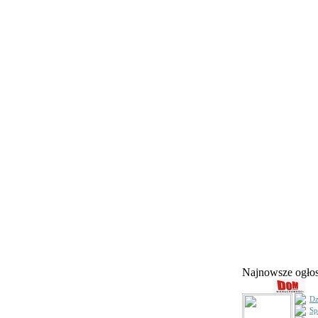
Najnowsze ogł
Dz
Sp