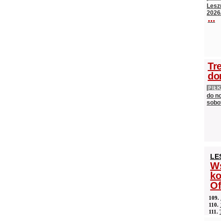
Lesz
2026
...
Tr
do
PIŁ
do n
sobot
LE
Ws
ko
Of
109.
110.
111.