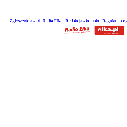
Zgłoszenie awarii Radia Elka
|
Redakcja - kontakt
|
Regulamin og