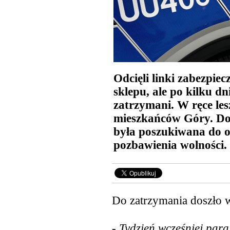
Odcięli linki zabezpie
sklepu, ale po kilku dn
zatrzymani. W ręce les
mieszkańców Góry. Dod
była poszukiwana do o
pozbawienia wolności.
Do zatrzymania doszło w
-
Tydzień wcześniej para