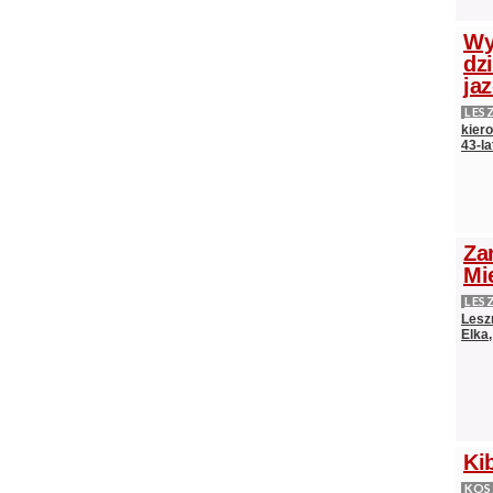
Wy
dz
ja
LES
kier
43-l
Za
Mi
LES
Lesz
Elka
Ki
KO