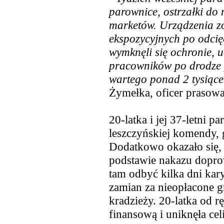
parownice, ostrzałki do
marketów. Urządzenia zo
ekspozycyjnych po odcię
wymknęli się ochronie, u
pracowników po drodze p
wartego ponad 2 tysiące
Żymełka, oficer prasow
20-latka i jej 37-letni pa
leszczyńskiej komendy, g
Dodatkowo okazało się, 
podstawie nakazu dopro
tam odbyć kilka dni kar
zamian za nieopłacone 
kradzieży. 20-latka od r
finansową i uniknęła celi