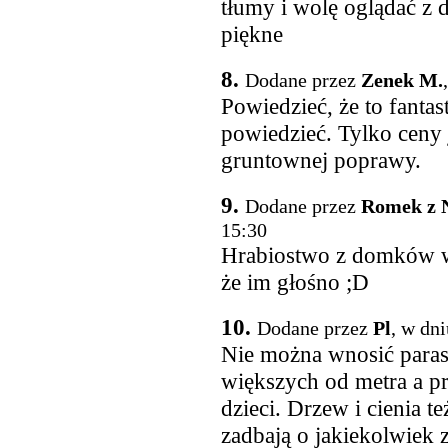
tłumy i wolę oglądać z
piękne
8.
Dodane przez
Zenek M.
Powiedzieć, że to fantas
powiedzieć. Tylko ceny 
gruntownej poprawy.
9.
Dodane przez
Romek z 
15:30
Hrabiostwo z domków w 
że im głośno ;D
10.
Dodane przez
Pl
, w dn
Nie można wnosić paras
większych od metra a prz
dzieci. Drzew i cienia t
zadbają o jakiekolwiek 