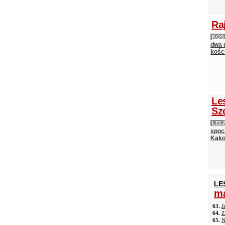
Ra
KOŚ
dwa 
kośc
Le
Sz
LES
spocz
Kąko
LE
ma
63.
J
64.
Z
65.
N