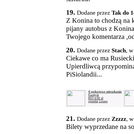
19.
Dodane przez
Tak do 1
Z Konina to chodzą na k
pijany autobus z Konina
Twojego komentarza ,od
20.
Dodane przez
Stach
, w
Ciekawe co ma Rusiecki
Upierdliwcą przypomina
PiSiolandii...
4-pokojowe mieszkanie
Gostyń
693 638 zł
sprzedaż, Leszno
21.
Dodane przez
Zzzzz
, w
Bilety wyprzedane na s