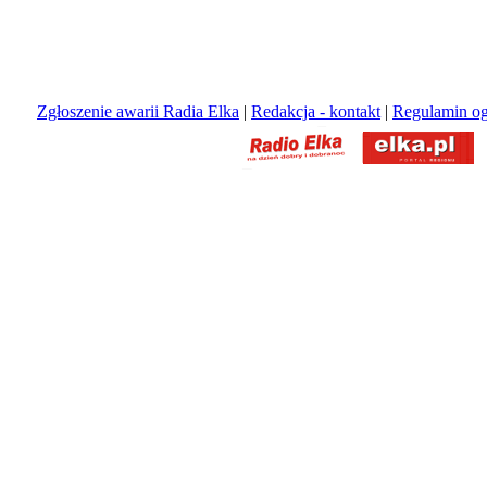
Zgłoszenie awarii Radia Elka
|
Redakcja - kontakt
|
Regulamin og