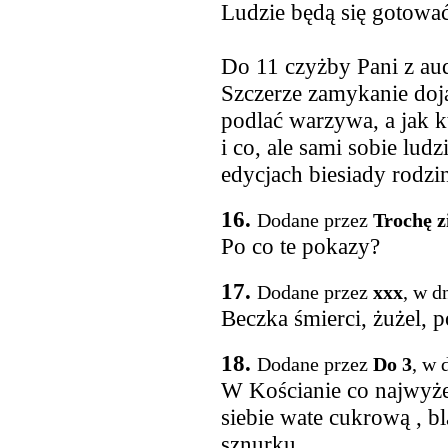
Ludzie będą się gotow
Do 11 czyżby Pani z aud
Szczerze zamykanie dojaz
podlać warzywa, a jak kt
i co, ale sami sobie ludz
edycjach biesiady rodzi
16.
Dodane przez
Trochę 
Po co te pokazy?
17.
Dodane przez
xxx
, w d
Beczka śmierci, żużel, 
18.
Dodane przez
Do 3
, w 
W Kościanie co najwyżej
siebie wate cukrową , b
sznurku.