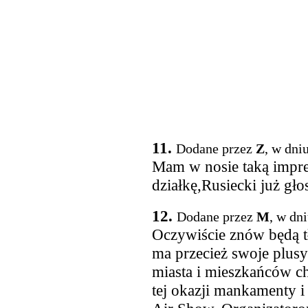
11.
Dodane przez
Z
, w dni
Mam w nosie taką impre
działkę,Rusiecki już gło
12.
Dodane przez
M
, w dn
Oczywiście znów będą tłu
ma przecież swoje plus
miasta i mieszkańców ch
tej okazji mankamenty i