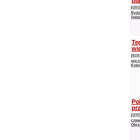
pl
ŻUŻ
Rydz
świat
Te
wi
LES
pocz
Kole
Po
pr
PIŁ
czwa
Obra