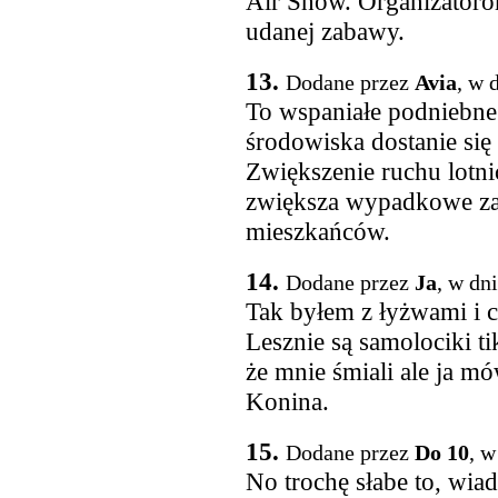
Air Show. Organizator
udanej zabawy.
13.
Dodane przez
Avia
, w 
To wspaniałe podniebne 
środowiska dostanie się
Zwiększenie ruchu lotni
zwiększa wypadkowe zag
mieszkańców.
14.
Dodane przez
Ja
, w dn
Tak byłem z łyżwami i 
Lesznie są samolociki tik
że mnie śmiali ale ja m
Konina.
15.
Dodane przez
Do 10
, w
No trochę słabe to, wia