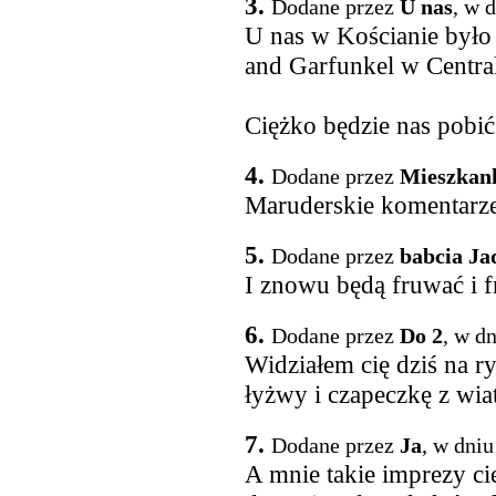
3.
Dodane przez
U nas
, w 
U nas w Kościanie było 
and Garfunkel w Centra
Ciężko będzie nas pobić
4.
Dodane przez
Mieszkan
Maruderskie komentarze 
5.
Dodane przez
babcia Ja
I znowu będą fruwać i fr
6.
Dodane przez
Do 2
, w d
Widziałem cię dziś na r
łyżwy i czapeczkę z wia
7.
Dodane przez
Ja
, w dniu
A mnie takie imprezy cie