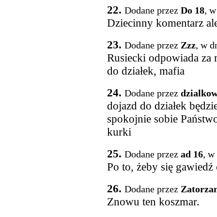
22.
Dodane przez
Do 18
, w
Dziecinny komentarz ale
23.
Dodane przez
Zzz
, w d
Rusiecki odpowiada za m
do działek, mafia
24.
Dodane przez
dzialkow
dojazd do działek będzi
spokojnie sobie Państwo
kurki
25.
Dodane przez
ad 16
, w
Po to, żeby się gawiedź 
26.
Dodane przez
Zatorza
Znowu ten koszmar.