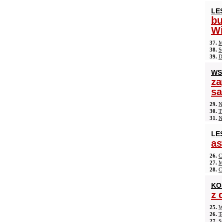
LE
b
Wi
37.
M
38.
S
39.
D
WS
za
s
29.
N
30.
T
31.
N
LE
as
26.
C
27.
M
28.
C
KO
z 
25.
W
26.
T
27.
S