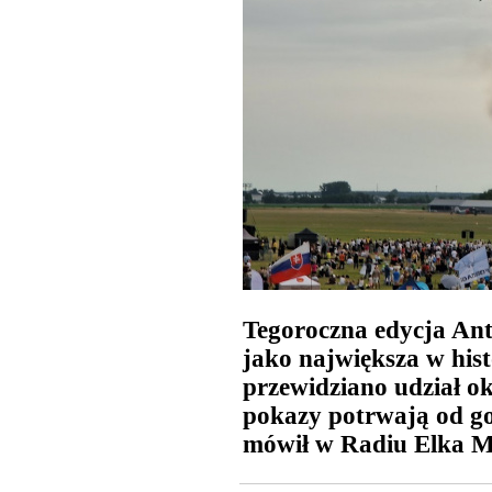
Tegoroczna edycja An
jako największa w his
przewidziano udział o
pokazy potrwają od go
mówił w Radiu Elka M