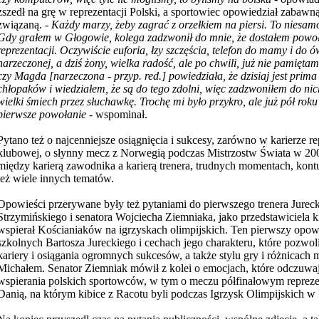
zszedł na grę w reprezentacji Polski, a sportowiec opowiedział zabawn
związaną. -
Każdy marzy, żeby zagrać z orzełkiem na piersi. To niesam
Gdy grałem w Głogowie, kolega zadzwonił do mnie, że dostałem powoł
reprezentacji. Oczywiście euforia, łzy szczęścia, telefon do mamy i do 
narzeczonej, a dziś żony, wielka radość, ale po chwili, już nie pamięta
czy Magda [narzeczona - przyp. red.] powiedziała, że dzisiaj jest prima
chłopaków i wiedziałem, że są do tego zdolni, więc zadzwoniłem do nich
wielki śmiech przez słuchawkę. Trochę mi było przykro, ale już pół roku
pierwsze powołanie
- wspominał.
Pytano też o najcenniejsze osiągnięcia i sukcesy, zarówno w karierze rep
klubowej, o słynny mecz z Norwegią podczas Mistrzostw Świata w 200
między karierą zawodnika a karierą trenera, trudnych momentach, kont
też wiele innych tematów.
Opowieści przerywane były też pytaniami do pierwszego trenera Jurec
Strzymińskiego i senatora Wojciecha Ziemniaka, jako przedstawiciela k
wspierał Kościaniaków na igrzyskach olimpijskich. Ten pierwszy opow
szkolnych Bartosza Jureckiego i cechach jego charakteru, które pozwol
kariery i osiągania ogromnych sukcesów, a także stylu gry i różnicach
Michałem. Senator Ziemniak mówił z kolei o emocjach, które odczuwaj
wspierania polskich sportowców, w tym o meczu półfinałowym reprezen
Danią, na którym kibice z Racotu byli podczas Igrzysk Olimpijskich w 