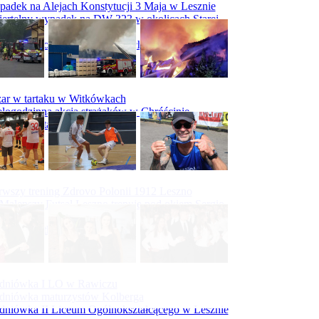
adek na Alejach Konstytucji 3 Maja w Lesznie
ertelny wypadek na DW 323 w okolicach Starej
ry
padek na obwodnicy Święciechowy
ar w tartaku w Witkówkach
logodzinna akcja strażaków w Chróścinie
ar hali tartaku w Racocie
rwszy trening Zdrovo Polonii 1912 Leszno
Malepszy Futsal Leszno trenuje pod okiem Sergio
vesa
iecka 10-tka
dniówka I LO w Rawiczu
dniówka maturzystów Kolberga
dniówka II Liceum Ogólnokształcącego w Lesznie