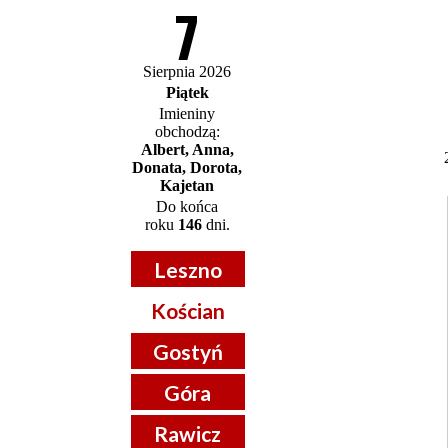
7
Sierpnia 2026
Piątek
Imieniny
obchodzą:
Albert, Anna,
Donata, Dorota,
Kajetan
Do końca
roku
146
dni.
Leszno
Kościan
Gostyń
Góra
Rawicz