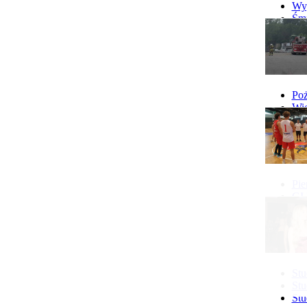
Wyp
Śmi
Gó
Wy
Poż
Wie
Poż
Pie
GI 
Ne
Pon
Stu
Stu
Stu