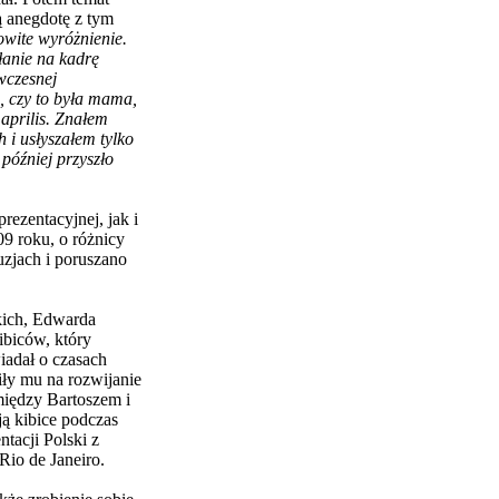
ą anegdotę z tym
owite wyróżnienie.
anie na kadrę
ówczesnej
m, czy to była mama,
 aprilis. Znałem
 i usłyszałem tylko
 później przyszło
rezentacyjnej, jak i
9 roku, o różnicy
uzjach i poruszano
kich, Edwarda
ibiców, który
iadał o czasach
iły mu na rozwijanie
 między Bartoszem i
ą kibice podczas
tacji Polski z
Rio de Janeiro.