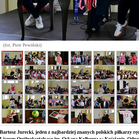
(fot. Piotr Pewiński)
Bartosz Jurecki, jeden z najbardziej znanych polskich piłkarzy rę
Liceum Ogólnokształcące im. Oskara Kolberga w Kościanie. Odpo