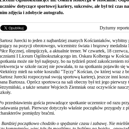
uczniów dotyczące sportowej kariery, sukcesów, ale był też czas na
nim zdjęcia i zdobycie autografu.
Dyżurny report
Bartosz Jurecki to jeden z najbardziej znanych Kościaniaków, wybitny 
grający na pozycji obrotowego, wicemistrz świata i brązowy medalista
Piłce Ręcznej, olimpijczyk, a aktualnie trener. W czwartek, 18 czerwca, 
uczniami I Liceum Ogólnokształcącego im. Oskara Kolberga w Kościa
spotkania może nie był najlepszy, bo na tydzień przed zakończeniem r
frekwencja w szkole raczej nie powalała, to na spotkaniu pojawiło się 
Niektórzy mieli na sobie koszulki "Tęczy" Kościan, (w której wraz z 
Bartosz Jurecki rozpoczynał swoją sportową
karierę), jeszcze inni kosz
pana Bartosza. Oprócz sportowca na sali obecny był też jego pierwszy 
Strzymiński, a także senator Wojciech Ziemniak oraz oczywiście nauczy
szkoły.
Po przedstawieniu gościa prowadzące spotkanie uczennice od razu przy
zadawania pytań. Pierwsze dotyczyło właśnie początków przygody z pił
charakterów pomiędzy braćmi.
-
Bardziej początkowo chodziło o spędzanie czasu i zabawę. Nie mieliś
czy komputerów, więc tyle ile mogliśmy, to byliśmy na boisku -
opowiada