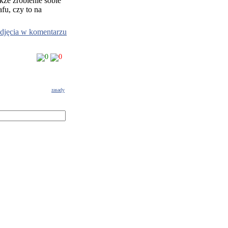
kże zrobienie sobie
fu, czy to na
djęcia w komentarzu
0
0
zasady
g