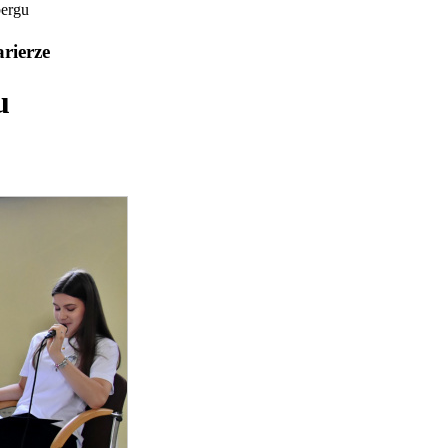
bergu
rierze
u