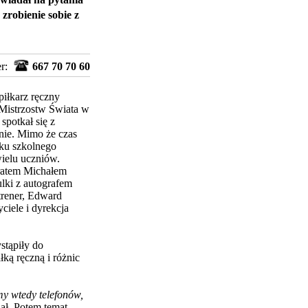
 zrobienie sobie z
er:
667 70 70 60
piłkarz ręczny
 Mistrzostw Świata w
spotkał się z
nie. Mimo że czas
oku szkolnego
wielu uczniów.
bratem Michałem
ulki z autografem
trener, Edward
ciele i dyrekcja
stąpiły do
ką ręczną i różnic
my wtedy telefonów,
ł. Potem temat