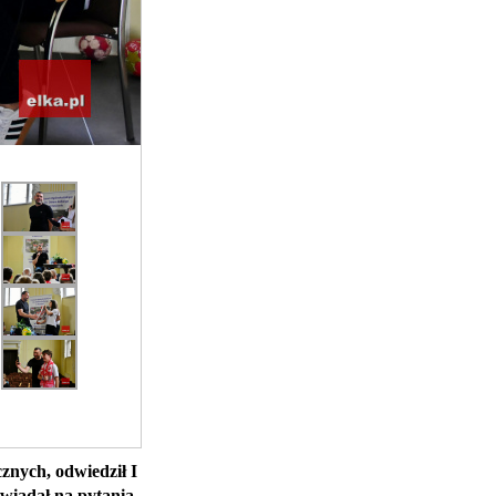
cznych, odwiedził I
wiadał na pytania