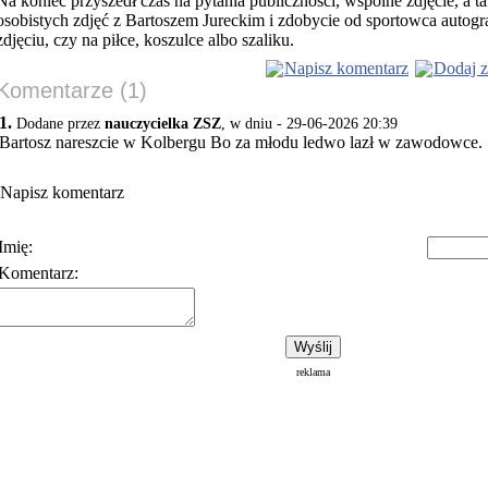
Na koniec przyszedł czas na pytania publiczności, wspólne zdjęcie, a ta
osobistych zdjęć z Bartoszem Jureckim i zdobycie od sportowca autogra
zdjęciu, czy na piłce, koszulce albo szaliku.
Napisz komentarz
Dodaj z
Komentarze (1)
1.
Dodane przez
nauczycielka ZSZ
, w dniu - 29-06-2026 20:39
Bartosz nareszcie w Kolbergu Bo za młodu ledwo lazł w zawodowce.
Napisz komentarz
Imię:
Komentarz:
Polityka prywatności
Warunki korzystania z usłu
reklama