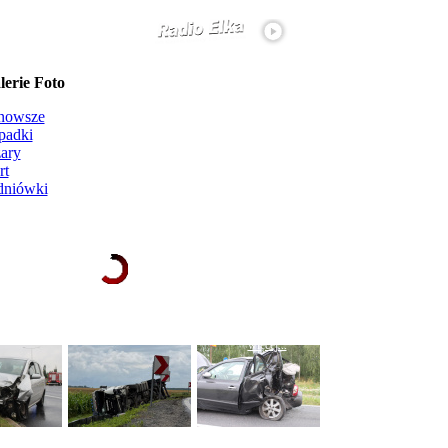
erie Foto
nowsze
padki
ary
rt
dniówki
Ładowanie galerii zdjęć...
więcej...