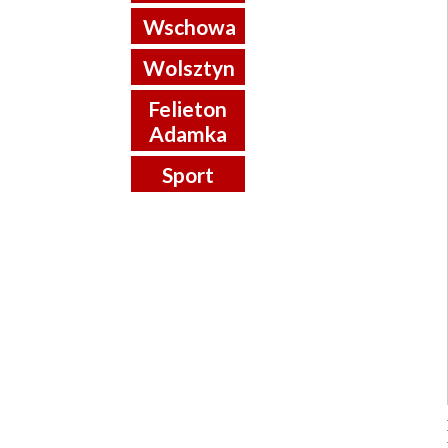
Wschowa
Wolsztyn
Felieton
Adamka
Sport