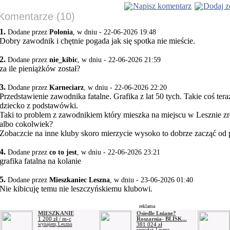
Napisz komentarz
Dodaj z
Komentarze (10)
1.
Dodane przez
Polonia
, w dniu - 22-06-2026 19:48
Dobry zawodnik i chętnie pogada jak się spotka nie mieście.
2.
Dodane przez
nie_kibic
, w dniu - 22-06-2026 21:59
za ile pieniążków został?
3.
Dodane przez
Karneciarz
, w dniu - 22-06-2026 22:20
Przedstawienie zawodnika fatalne. Grafika z lat 50 tych. Takie coś ter
dziecko z podstawówki.
Taki to problem z zawodnikiem który mieszka na miejscu w Lesznie zro
albo cokolwiek?
Zobaczcie na inne kluby skoro mierzycie wysoko to dobrze zacząć od 
4.
Dodane przez
co to jest
, w dniu - 22-06-2026 23:21
grafika fatalna na kolanie
5.
Dodane przez
Mieszkaniec Leszna
, w dniu - 23-06-2026 01:40
Nie kibicuję temu nie leszczyńskiemu klubowi.
reklama
MIESZKANIE
Osiedle Lniane?
1 200 zł / m-c
Roszarnia- BLISK...
381 024 zł
wynajem, Leszno