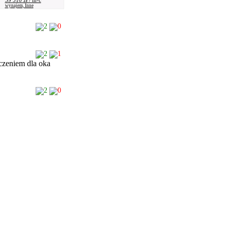
39 510 zł / m-c
wynajem, Inne
2
0
2
1
czeniem dla oka
2
0