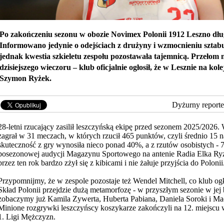
Po zakończeniu sezonu w obozie Novimex Polonii 1912 Leszno dłu
Informowano jedynie o odejściach z drużyny i wzmocnieniu sztabu
jednak kwestia szkieletu zespołu pozostawała tajemnicą. Przełom n
dzisiejszego wieczoru – klub oficjalnie ogłosił, że w Lesznie na kol
Szymon Ryżek.
Dyżurny reporte
28-letni rzucający zasilił leszczyńską ekipę przed sezonem 2025/2026
zagrał w 31 meczach, w których rzucił 465 punktów, czyli średnio 15 
skuteczność z gry wynosiła nieco ponad 40%, a z rzutów osobistych -
posezonowej audycji Magazynu Sportowego na antenie Radia Elka Ryż
przez ten rok bardzo zżył się z kibicami i nie żałuje przyjścia do Polonii
Przypomnijmy, że w zespole pozostaje też Wendel Mitchell, co klub ogło
Skład Polonii przejdzie dużą metamorfozę - w przyszłym sezonie w jej
zobaczymy już Kamila Zywerta, Huberta Pabiana, Daniela Soroki i Ma
Minione rozgrywki leszczyńscy koszykarze zakończyli na 12. miejscu 
1. Ligi Mężczyzn.