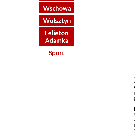
Wschowa
Wolsztyn
Felieton
Adamka
Sport