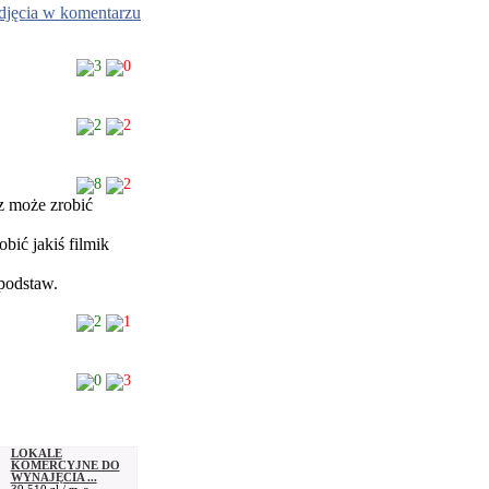
djęcia w komentarzu
3
0
2
2
8
2
az może zrobić
bić jakiś filmik
podstaw.
2
1
0
3
LOKALE
KOMERCYJNE DO
WYNAJĘCIA ...