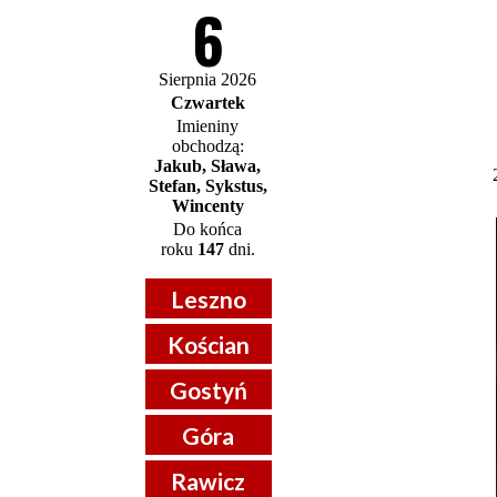
6
Sierpnia 2026
Czwartek
Imieniny
obchodzą:
Jakub, Sława,
Stefan, Sykstus,
Wincenty
Do końca
roku
147
dni.
Leszno
Kościan
Gostyń
Góra
Rawicz