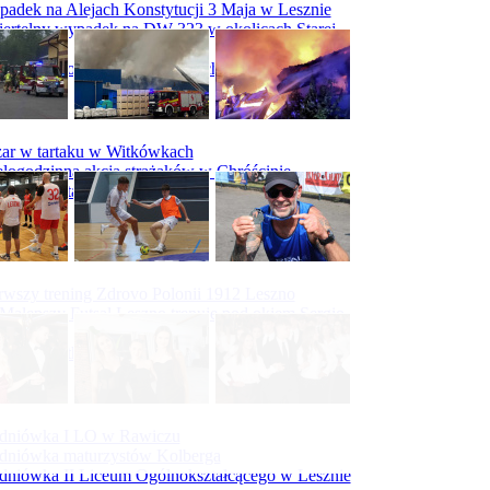
adek na Alejach Konstytucji 3 Maja w Lesznie
ertelny wypadek na DW 323 w okolicach Starej
ry
padek na obwodnicy Święciechowy
ar w tartaku w Witkówkach
logodzinna akcja strażaków w Chróścinie
ar hali tartaku w Racocie
rwszy trening Zdrovo Polonii 1912 Leszno
Malepszy Futsal Leszno trenuje pod okiem Sergio
vesa
iecka 10-tka
dniówka I LO w Rawiczu
dniówka maturzystów Kolberga
dniówka II Liceum Ogólnokształcącego w Lesznie