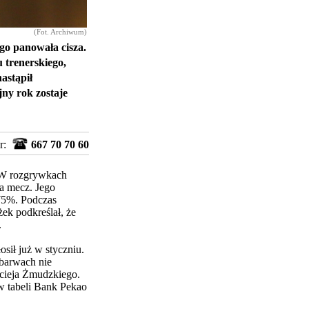
(Fot. Archiwum)
go panowała cisza.
 trenerskiego,
astąpił
ejny rok zostaje
r:
667 70 70 60
. W rozgrywkach
na mecz.
Jego
 75%. Podczas
ek podkreślał, że
.
sił już w styczniu.
 barwach nie
cieja Żmudzkiego.
w tabeli Bank Pekao