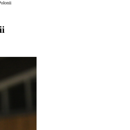
olonii
ii