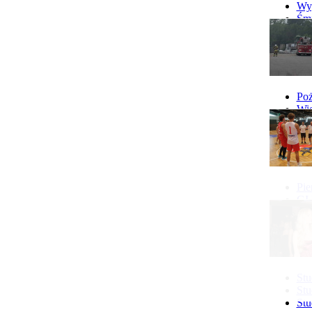
10.08 Klub Mam w Gostyniu
Wyp
więcej...
Śmi
Gó
Wy
Poż
Wie
Poż
Pie
GI 
Ne
Pon
Stu
Stu
Stu