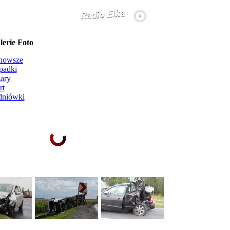
erie Foto
nowsze
padki
ary
rt
dniówki
Ładowanie galerii zdjęć...
więcej...