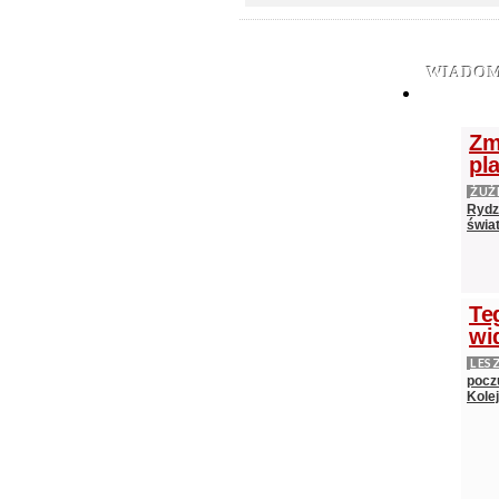
WIADOM
Zm
pl
ŻUŻ
Rydz
świat
Te
wi
LES
pocz
Kole