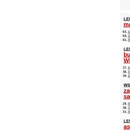
LE
ma
63.
J
64.
Z
65.
N
LE
b
Wi
37.
M
38.
S
39.
D
WS
za
s
29.
N
30.
T
31.
N
LE
as