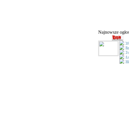
Najnowsze ogł
Wy
Re
Ty
4-
Mi