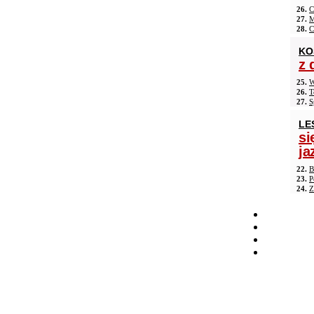
26.
C
27.
M
28.
C
KO
z 
25.
W
26.
T
27.
S
LE
si
ja
22.
B
23.
P
24.
Z