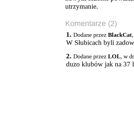
utrzymanie.
Komentarze (2)
1.
Dodane przez
BlackCat
W Słubicach byli zadowo
2.
Dodane przez
LOL
, w d
duzo klubów jak na 37 la