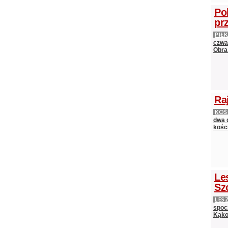
Po
pr
PIŁ
czwa
Obra
Ra
KOŚ
dwa 
kośc
Le
Sz
LES
spocz
Kąko