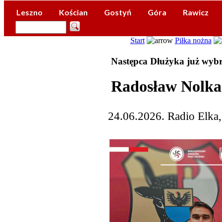
Leszno
Kościan
Gostyń
Góra
Rawicz
Start
Piłka nożna
Następca Dłużyka już wyb
Radosław Nolka
24.06.2026. Radio Elka