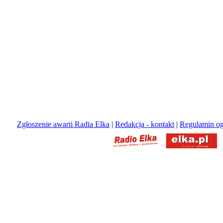
Zgłoszenie awarii Radia Elka
|
Redakcja - kontakt
|
Regulamin og