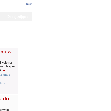
zasady
chno w
i kolejną
ka i Jasper
...
w
datem i
tąpi
ą do
nownie