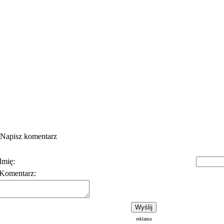
Napisz komentarz
Imię:
Komentarz:
Polityka prywatności
Warunki korzystania z usłu
reklama