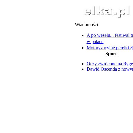
Wiadomości
A po weselu... festiwal 
w pałacu
Motoryzacyjne perełki z
Sport
Osiecznej
Zakład w Chróścinie nad
Oczy zwrócone na Rygę
decyzji
Dawid Oscenda z now
Karol Nawrocki zaprosił
kontraktem
wschowskich samorzą
Nazar Parnicki szczerze 
Zarzuty dla 19-latki i jej
trudnym okresie
wspólników