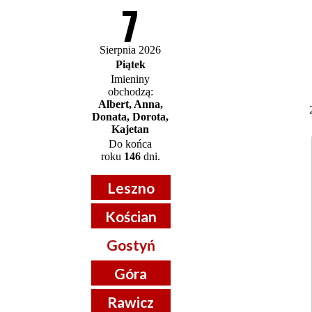
7
Sierpnia 2026
Piątek
Imieniny
obchodzą:
Albert, Anna,
Donata, Dorota,
Kajetan
Do końca
roku
146
dni.
Leszno
Kościan
Gostyń
Góra
Rawicz