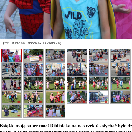
(fot. Aldona Brycka-Jaskierska)
Książki mają super moc! Biblioteka na nas czeka! - słychać było dz