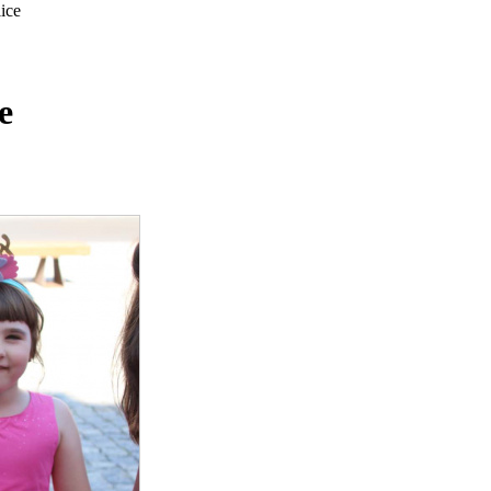
ice
e