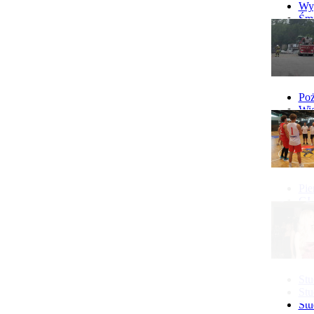
więcej...
Wyp
Śmi
Gó
Wy
Poż
Wie
Poż
Pie
GI 
Ne
Pon
Stu
Stu
Stu