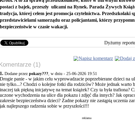
Krobi. A to za sprawą przedszkolaków, które w barwnym korowod
postaci z bajek, przeszły ulicami na Rynek. Parada Żywych Książ
tradycja, której celem jest promocja czytelnictwa. Przedszkolaki sp
przedstawicielami samorządu oraz policjantami, którzy przypomni
bezpieczeństwie w czasie wakacji.
Dyżurny report
Napisz komentarz
Dodaj z
Komentarze (1)
1.
Dodane przez
pokazy???
, w dniu - 25-06-2026 19:51
Drogie panie - w jakim celu wyprowadzacie poprzebierane dzieci na uli
nie tylko...? Chodzi o kolejne fotki dla rodziców? Może jednak warto 
inaczej tak piękną inicjatywę na temat książek? Czy ta była trafiona? 
uczone wychodzenia na ulice dla pokazu i zdjęć dla innych? Jak opra
zakresie bezpieczeństwa dzieci? Żadne pokazy nie zastąpią uczenia zar
jak najlepszego radzenia sobie w przyszłości!!!
reklama