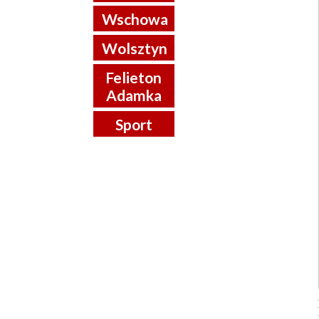
Wschowa
Wolsztyn
Felieton
Adamka
Sport