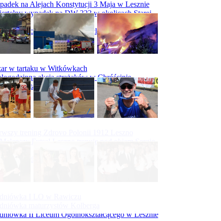
adek na Alejach Konstytucji 3 Maja w Lesznie
ertelny wypadek na DW 323 w okolicach Starej
ry
padek na obwodnicy Święciechowy
ar w tartaku w Witkówkach
logodzinna akcja strażaków w Chróścinie
ar hali tartaku w Racocie
rwszy trening Zdrovo Polonii 1912 Leszno
Malepszy Futsal Leszno trenuje pod okiem Sergio
vesa
iecka 10-tka
dniówka I LO w Rawiczu
dniówka maturzystów Kolberga
dniówka II Liceum Ogólnokształcącego w Lesznie