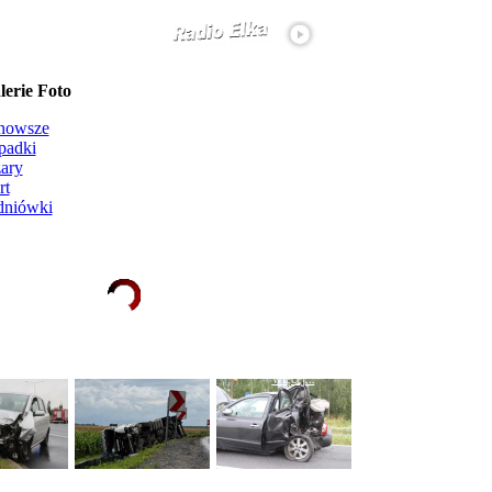
erie Foto
nowsze
padki
ary
rt
dniówki
Ładowanie galerii zdjęć...
więcej...