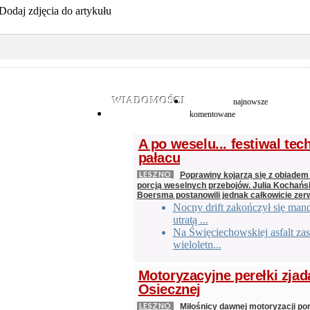
Dodaj zdjęcia do artykułu
WIADOMOŚCI
najnowsze
komentowane
A po weselu... festiwal te
pałacu
LESZNO
Poprawiny kojarzą się z obiadem 
porcją weselnych przebojów. Julia Kochańs
Boersma postanowili jednak całkowicie zer
Nocny drift zakończył się man
utratą ...
Na Święciechowskiej asfalt zas
wieloletn...
Motoryzacyjne perełki zjad
Osiecznej
LESZNO
Miłośnicy dawnej motoryzacji po