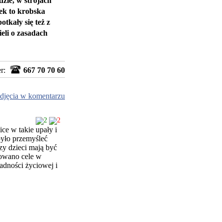
zie, w strojach
ek to krobska
otkały się też z
eli o zasadach
er:
667 70 70 60
djęcia w komentarzu
2
2
ce w takie upały i
było przemyśleć
Czy dzieci mają być
cowano cele w
adności życiowej i