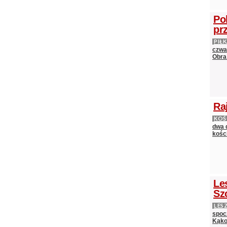
Po
pr
PIŁ
czwa
Obra
Ra
KOŚ
dwa 
kośc
Le
Sz
LES
spocz
Kąko