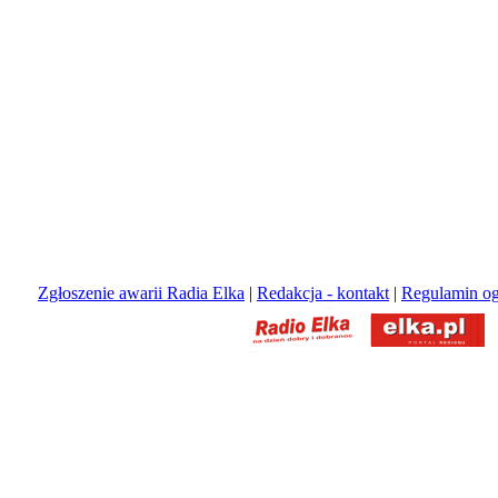
Zgłoszenie awarii Radia Elka
|
Redakcja - kontakt
|
Regulamin og