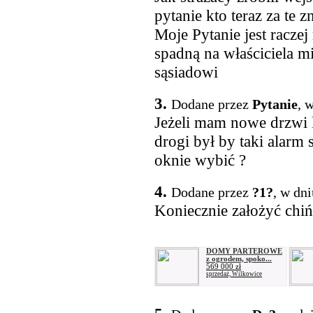
pytanie kto teraz za te 
Moje Pytanie jest raczej
spadną na właściciela 
sąsiadowi
3.
Dodane przez
Pytanie
, 
Jeżeli mam nowe drzwi 
drogi był by taki alarm 
oknie wybić ?
4.
Dodane przez
?1?
, w dn
Koniecznie założyć chińs
DOMY PARTEROWE
z ogrodem, spoko...
569 000 zł
sprzedaż, Wilkowice