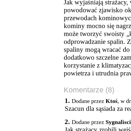
Jak wyjaśniają strażacy
powodować zjawisko okr
przewodach kominowych.
kominy mocno się nagrz
może tworzyć swoisty „
odprowadzanie spalin. Z
spaliny mogą wracać do
dodatkowo szczelne zam
korzystanie z klimatyza
powietrza i utrudnia pr
Komentarze (8)
1.
Dodane przez
Ktoś
, w d
Szacun dla sąsiada za r
2.
Dodane przez
Sygnalisci
Jak strażacy zrobili wej