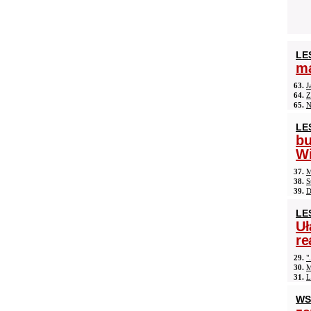
LE
ma
63.
J
64.
Z
65.
N
LE
b
Wi
37.
M
38.
S
39.
D
LE
Uł
re
29.
"
30.
M
31.
L
WS