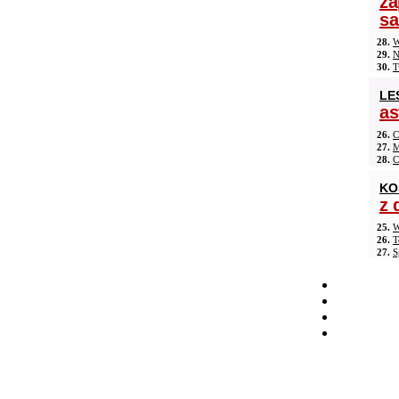
za
s
28.
W
29.
N
30.
T
LE
as
26.
C
27.
M
28.
C
KO
z 
25.
W
26.
T
27.
S