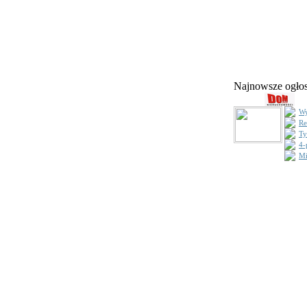
Najnowsze ogł
Wy
Re
Ty
4-
Mi