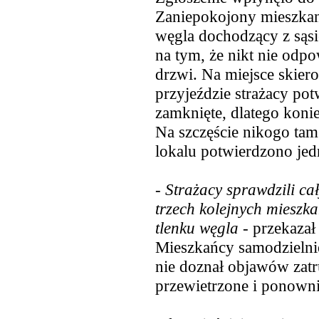
Zaniepokojony mieszkani
węgla dochodzący z sąsi
na tym, że nikt nie odpo
drzwi. Na miejsce skier
przyjeździe strażacy potw
zamknięte, dlatego koni
Na szczęście nikogo tam
lokalu potwierdzono jed
-
Strażacy sprawdzili ca
trzech kolejnych mieszk
tlenku węgla
- przekaza
Mieszkańcy samodzielnie 
nie doznał objawów zatr
przewietrzone i ponowni