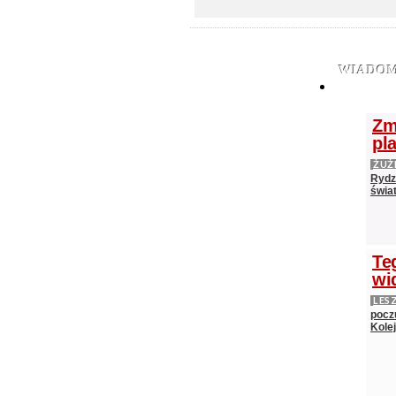
WIADOM
Zm
pl
ŻUŻ
Rydz
świat
Te
wi
LES
pocz
Kole