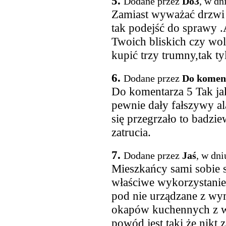
5.
Dodane przez
Do3
, w dn
Zamiast wyważać drzwi 
tak podejść do sprawy .
Twoich bliskich czy wol
kupić trzy trumny,tak t
6.
Dodane przez
Do komen
Do komentarza 5 Tak jak
pewnie dały fałszywy ala
się przegrzało to badzi
zatrucia.
7.
Dodane przez
Jaś
, w dni
Mieszkańcy sami sobie s
właściwe wykorzystani
pod nie urządzane z w
okapów kuchennych z 
powód jest taki że nikt