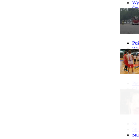
Wyp
Śmi
Gó
Wy
Poż
Wie
Poż
Pie
GI 
Ne
Pon
Stu
Stu
Stu