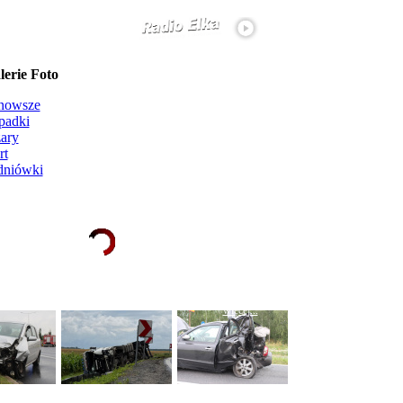
erie Foto
nowsze
padki
ary
rt
dniówki
Ładowanie galerii zdjęć...
więcej...