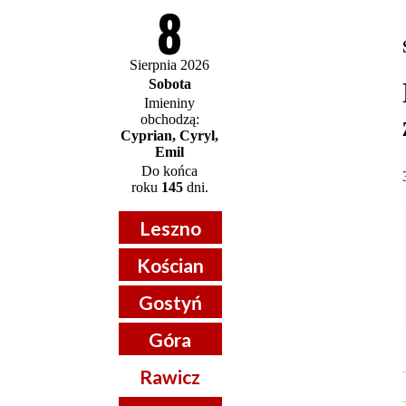
8
Sierpnia 2026
Sobota
Imieniny
obchodzą:
Cyprian, Cyryl,
Emil
Do końca
roku
145
dni.
Leszno
Kościan
Gostyń
Góra
Rawicz