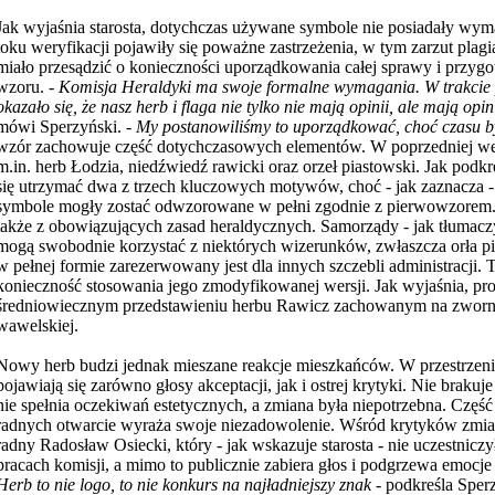
Jak wyjaśnia starosta, dotychczas używane symbole nie posiadały wym
toku weryfikacji pojawiły się poważne zastrzeżenia, w tym zarzut plagi
miało przesądzić o konieczności uporządkowania całej sprawy i przy
wzoru. -
Komisja Heraldyki ma swoje formalne wymagania. W trakcie
okazało się, że nasz herb i flaga nie tylko nie mają opinii, ale mają op
mówi Sperzyński. -
My postanowiliśmy to uporządkować, choć czasu
by
wzór zachowuje część dotychczasowych elementów. W poprzedniej wer
m.in. herb Łodzia, niedźwiedź rawicki oraz orzeł piastowski. Jak podkre
się utrzymać dwa z trzech kluczowych motywów, choć - jak zaznacza -
symbole mogły zostać odwzorowane w pełni zgodnie z pierwowzorem
także z obowiązujących zasad heraldycznych. Samorządy - jak tłumaczy
mogą swobodnie korzystać z niektórych wizerunków, zwłaszcza orła pi
w pełnej formie zarezerwowany jest dla innych szczebli administracji.
konieczność stosowania jego zmodyfikowanej wersji. Jak wyjaśnia, proj
średniowiecznym przedstawieniu herbu Rawicz zachowanym na zworn
wawelskiej.
Nowy herb budzi jednak mieszane reakcje mieszkańców. W przestrzeni
pojawiają się zarówno głosy akceptacji, jak i ostrej krytyki. Nie brakuje
nie spełnia oczekiwań estetycznych, a zmiana była niepotrzebna. Częś
radnych otwarcie wyraża swoje niezadowolenie. Wśród krytyków zmian 
radny Radosław Osiecki, który - jak wskazuje starosta - nie uczestnic
pracach komisji, a mimo to publicznie zabiera głos i podgrzewa emocje
Herb to nie logo, to nie konkurs na najładniejszy znak
- podkreśla Sper