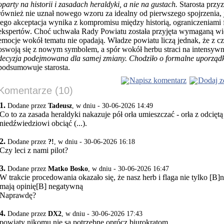
oparty na historii i zasadach heraldyki, a nie na gustach.
Starosta przyz
również nie uznał nowego wzoru za idealny od pierwszego spojrzenia, j
jego akceptacja wynika z kompromisu między historią, ograniczeniami 
ekspertów. Choć uchwała Rady Powiatu została przyjęta wymaganą wi
emocje wokół tematu nie opadają. Władze powiatu liczą jednak, że z 
oswoją się z nowym symbolem, a spór wokół herbu straci na intensywn
decyzja podejmowana dla samej zmiany. Chodziło o formalne uporzą
podsumowuje starosta.
Napisz komentarz
Dodaj z
Komentarze (10)
1.
Dodane przez
Tadeusz
, w dniu - 30-06-2026 14:49
Co to za zasada heraldyki nakazuje pół orła umieszczać - orła z odciętą (
niedźwiedziowi obciąć (...).
2.
Dodane przez
?!
, w dniu - 30-06-2026 16:18
Czy leci z nami pilot?
3.
Dodane przez
Matko Bosko
, w dniu - 30-06-2026 16:47
W trakcie procedowania okazało się, że nasz herb i flaga nie tylko [B]ni
mają opinię[B] negatywną
Naprawdę?
4.
Dodane przez
DX2
, w dniu - 30-06-2026 17:43
powiaty nikomu nie są potrzebne oprócz biurokratom