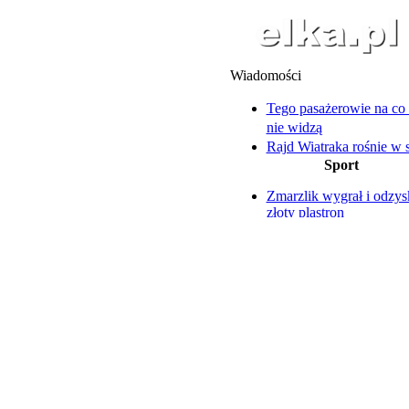
Wiadomości
Tego pasażerowie na co 
nie widzą
Rajd Wiatraka rośnie w s
Sport
Leszno pożegnało Edwa
Szczuckiego
Zmarzlik wygrał i odzys
Licznik się nie zatrzymuj
złoty plastron
Biegają od 13 lat
Polonia i Obra zaczęły z
Skuter uderzył w drzewo
przytupem
Dwóch 18-latków trafiło
Ruszają piłkarskie rozg
szpitala