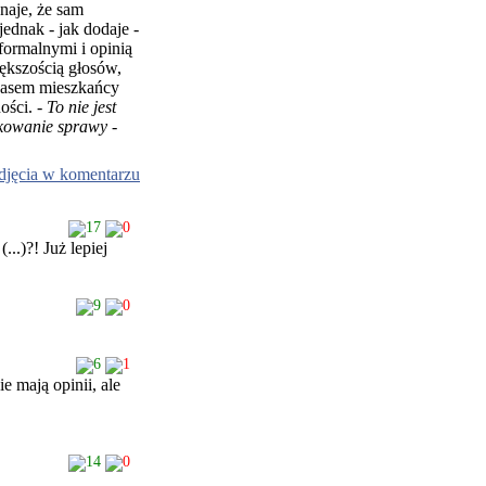
naje, że sam
ednak - jak dodaje -
formalnymi i opinią
ększością głosów,
czasem mieszkańcy
ości. -
To nie jest
dkowanie sprawy
-
djęcia w komentarzu
17
0
...)?! Już lepiej
9
0
6
1
e mają opinii, ale
14
0