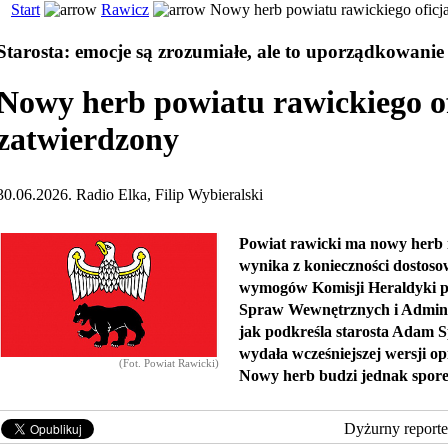
Start
Rawicz
Nowy herb powiatu rawickiego oficja
Starosta: emocje są zrozumiałe, ale to uporządkowanie
Nowy herb powiatu rawickiego of
zatwierdzony
30.06.2026. Radio Elka, Filip Wybieralski
Powiat rawicki ma nowy herb i
wynika z konieczności dostoso
wymogów Komisji Heraldyki pr
Spraw Wewnętrznych i Adminis
jak podkreśla starosta Adam S
wydała wcześniejszej wersji o
(Fot. Powiat Rawicki)
Nowy herb budzi jednak spore
Dyżurny reporte