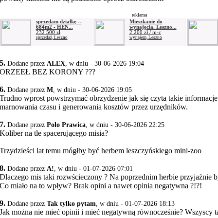
reklama
sprzedam działkę --
Mieszkanie do
684m2 - HEN...
wynajęcia. Leszno...
232 500 zł
2 200 zł / m-c
sprzedaż, Leszno
wynajem, Leszno
5.
Dodane przez
ALEX
, w dniu - 30-06-2026 19:04
ORZEEŁ BEZ KORONY ???
6.
Dodane przez
M
, w dniu - 30-06-2026 19:05
Trudno wprost powstrzymać obrzydzenie jak się czyta takie informacje
marnowania czasu i generowania kosztów przez urzędników.
7.
Dodane przez
Polo Prawica
, w dniu - 30-06-2026 22:25
Koliber na tle spacerującego misia?
Trzydzieści lat temu mógłby być herbem leszczyńskiego mini-zoo
8.
Dodane przez
A!
, w dniu - 01-07-2026 07:01
Dlaczego mis taki rozwścieczony ? Na poprzednim herbie przyjaźnie b
Co miało na to wpływ? Brak opini a nawet opinia negatywna ?!?!
9.
Dodane przez
Tak tylko pytam
, w dniu - 01-07-2026 18:13
Jak można nie mieć opinii i mieć negatywną równocześnie? Wszyscy 