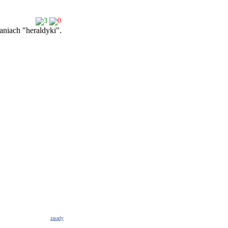
3
0
aniach "heraldyki".
zasady