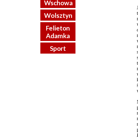
Wschowa
Wolsztyn
Felieton
Adamka
Sport