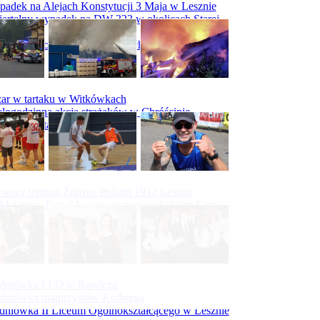
adek na Alejach Konstytucji 3 Maja w Lesznie
ertelny wypadek na DW 323 w okolicach Starej
ry
padek na obwodnicy Święciechowy
ar w tartaku w Witkówkach
logodzinna akcja strażaków w Chróścinie
ar hali tartaku w Racocie
rwszy trening Zdrovo Polonii 1912 Leszno
Malepszy Futsal Leszno trenuje pod okiem Sergio
vesa
iecka 10-tka
dniówka I LO w Rawiczu
dniówka maturzystów Kolberga
dniówka II Liceum Ogólnokształcącego w Lesznie