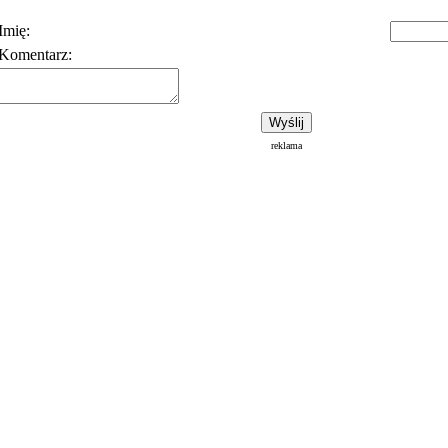
Imię:
Komentarz:
Polityka prywatności
Warunki korzystania z usłu
reklama