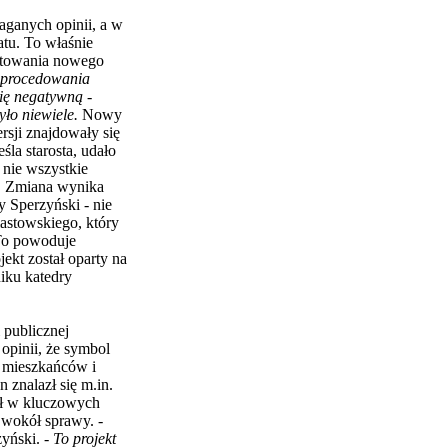
aganych opinii, a w
atu. To właśnie
gotowania nowego
 procedowania
inię negatywną
-
ło niewiele.
Nowy
sji znajdowały się
śla starosta, udało
 nie wszystkie
. Zmiana wynika
 Sperzyński - nie
astowskiego, który
 To powoduje
ekt został oparty na
iku katedry
 publicznej
 opinii, że symbol
ć mieszkańców i
znalazł się m.in.
zył w kluczowych
 wokół sprawy. -
zyński. -
To projekt