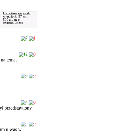
Garaż/magazyn do
wynajęcia 27 m...
500 zł / m-c
wynajem, Leszno
7
1
12
0
 na temat
6
0
4
0
ył przedstawiony.
2
0
tam u was w