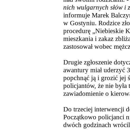
nich wulgarnych słów i 
informuje
Marek Balczyń
w Gostyniu. Rodzice zł
procedurę „Niebieskie K
mieszkania i zakaz zbliż
zastosował wobec mężcz
Drugie zgłoszenie dotyc
awantury miał uderzyć 34
popchnąć ją i grozić jej
policjantów, że nie była 
zawiadomienie o kierow
Do trzeciej interwencji 
Początkowo policjanci ni
dwóch godzinach wrócili