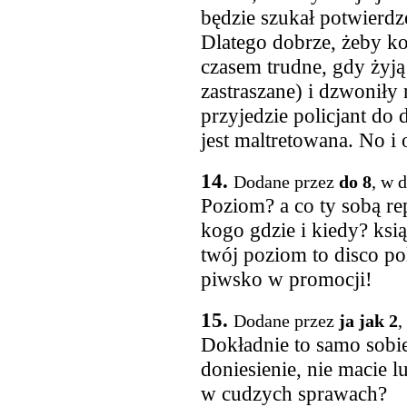
będzie szukał potwierdz
Dlatego dobrze, żeby ko
czasem trudne, gdy żyj
zastraszane) i dzwoniły 
przyjedzie policjant do 
jest maltretowana. No i
14.
Dodane przez
do 8
, w 
Poziom? a co ty sobą rep
kogo gdzie i kiedy? ksią
twój poziom to disco polo,
piwsko w promocji!
15.
Dodane przez
ja jak 2
,
Dokładnie to samo sobie
doniesienie, nie macie l
w cudzych sprawach?