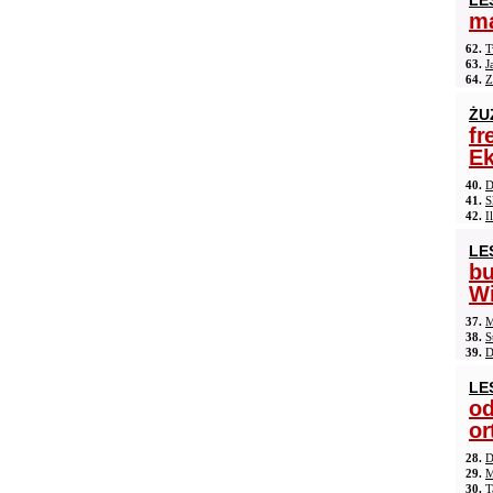
LE
ma
62.
T
63.
J
64.
Z
ŻU
fr
Ek
40.
D
41.
S
42.
I
LE
b
Wi
37.
M
38.
S
39.
D
LE
od
or
28.
D
29.
M
30.
T