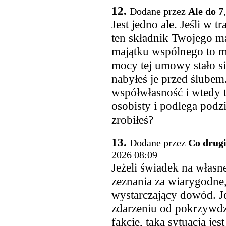
12.
Dodane przez
Ale do 7
Jest jedno ale. Jeśli w 
ten składnik Twojego m
majątku wspólnego to m
mocy tej umowy stało s
nabyłeś je przed ślubem
współwłasność i wtedy t
osobisty i podlega podz
zrobiłeś?
13.
Dodane przez
Co drugi
2026 08:09
Jeżeli świadek na własne
zeznania za wiarygodne,
wystarczający dowód. Je
zdarzeniu od pokrzywdzo
fakcie, taka sytuacja je