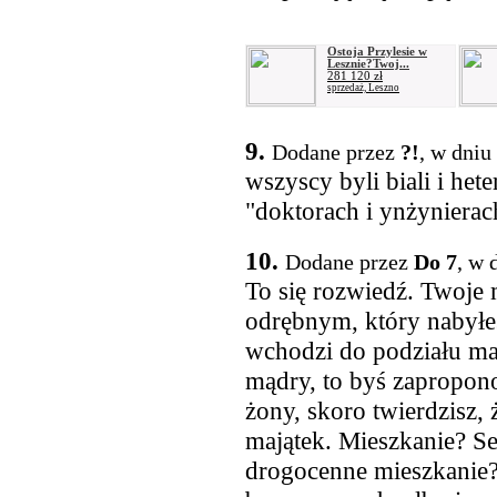
Ostoja Przylesie w
Lesznie?Twoj...
281 120 zł
sprzedaż, Leszno
9.
Dodane przez
?!
, w dniu
wszyscy byli biali i het
"doktorach i ynżynierac
10.
Dodane przez
Do 7
, w 
To się rozwiedź. Twoje 
odrębnym, który nabyłe
wchodzi do podziału ma
mądry, to byś zapropono
żony, skoro twierdzisz, 
majątek. Mieszkanie? Se
drogocenne mieszkanie?