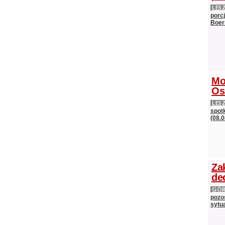
LES
porc
Boer
Mo
Os
LES
spot
(08.0
Za
de
GÓ
pozos
sytu