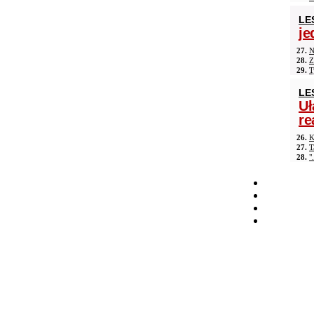
LE
je
27.
N
28.
Z
29.
T
LE
Uł
re
26.
K
27.
T
28.
"