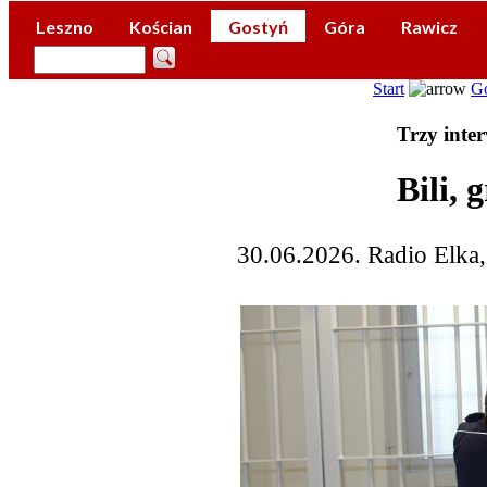
Leszno
Kościan
Gostyń
Góra
Rawicz
Start
G
Trzy inte
Bili, 
30.06.2026. Radio Elka,