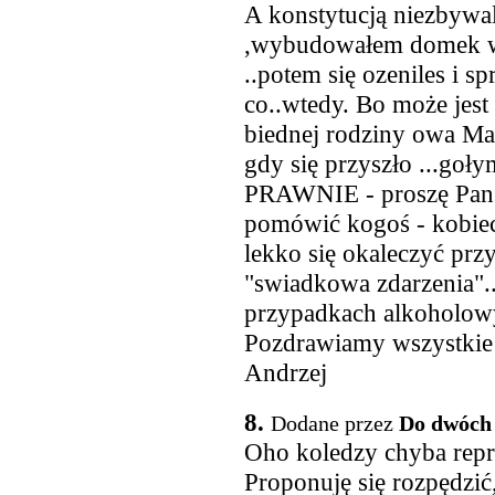
A konstytucją niezbywa
,wybudowałem domek w
..potem się ozeniles i s
co..wtedy. Bo może jest
biednej rodziny owa Ma
gdy się przyszło ...
PRAWNIE - proszę Panst
pomówić kogoś - kobiec
lekko się okaleczyć prz
"swiadkowa zdarzenia"...
przypadkach alkoholowyc
Pozdrawiamy wszystkie 
Andrzej
8.
Dodane przez
Do dwóch
Oho koledzy chyba repr
Proponuję się rozpędzić,