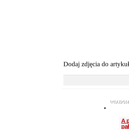
Dodaj zdjęcia do artyku
WIADOM
A 
pa