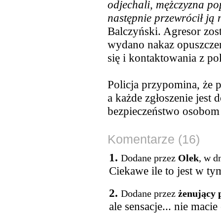
odjechali, mężczyzna po
następnie przewrócił ją 
Balczyński. Agresor zos
wydano nakaz opuszczeni
się i kontaktowania z p
Policja przypomina, że
a każde zgłoszenie jest
bezpieczeństwo osobo
Komentarze (16)
1.
Dodane przez
Olek
, w d
Ciekawe ile to jest w t
2.
Dodane przez
żenujący 
ale sensacje... nie maci