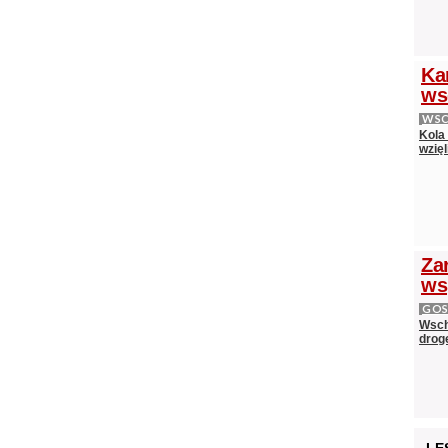
Ka
ws
WS
Kola
wzięl
Zar
ws
GOS
Wsch
drog