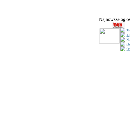
Najnowsze ogł
Ty
4-
Mi
Os
Os