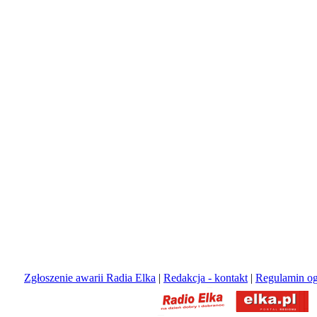
Zgłoszenie awarii Radia Elka
|
Redakcja - kontakt
|
Regulamin og