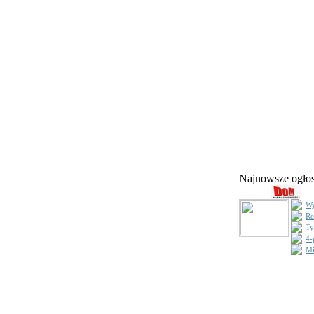
Najnowsze ogł
Wy
Re
Ty
4-
Mi