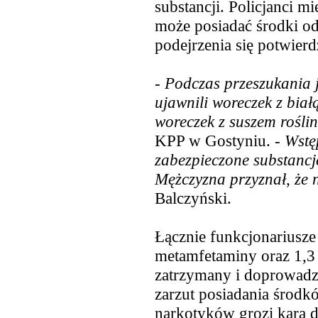
substancji. Policjanci mi
może posiadać środki od
podejrzenia się potwierdz
-
Podczas przeszukania j
ujawnili woreczek z biał
woreczek z suszem rośl
KPP w Gostyniu. -
Wstę
zabezpieczone substancj
Mężczyzna przyznał, że n
Balczyński.
Łącznie funkcjonariusze
metamfetaminy oraz 1,3 
zatrzymany i doprowadz
zarzut posiadania środk
narkotyków grozi kara d