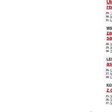
Uł
re
29.
"
30.
M
31.
L
WS
za
s
28.
W
29.
N
30.
T
LE
as
26.
C
27.
M
28.
C
KO
z 
25.
W
26.
T
27.
S