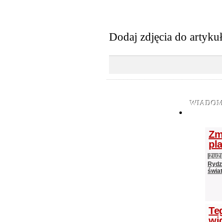
Dodaj zdjęcia do artyku
WIADOM
Zm
pl
ŻUŻ
Rydz
świat
Te
wi