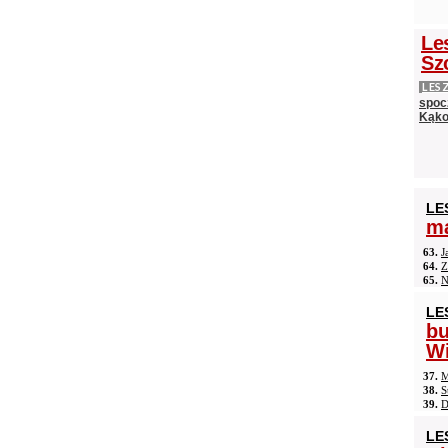
Le
Sz
LES
spocz
Kąko
LE
ma
63.
J
64.
Z
65.
N
LE
b
Wi
37.
M
38.
S
39.
D
LE