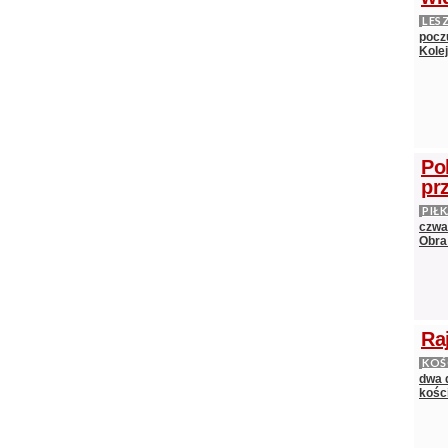
LES
pocz
Kole
Po
pr
PIŁ
czwa
Obra
Ra
KOŚ
dwa 
kośc