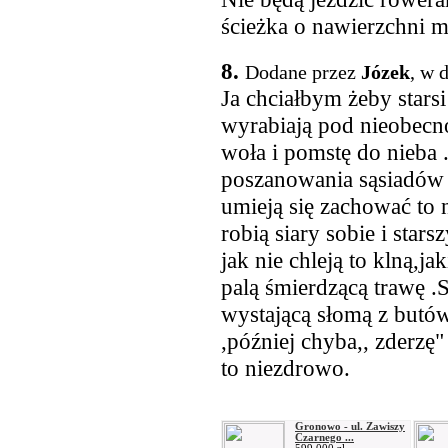
ścieżka o nawierzchni mi
8.
Dodane przez
Józek
, w 
Ja chciałbym żeby starsi
wyrabiają pod nieobecn
woła i pomstę do nieba .
poszanowania sąsiadów w
umieją się zachować to 
robią siary sobie i sta
jak nie chleją to klną,ja
palą śmierdzącą trawę 
wystającą słomą z butó
,później chyba,, zderzę"
to niezdrowo.
Gronowo - ul. Zawiszy
Czarnego ...