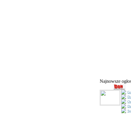
Najnowsze ogł
Gr
Do
Os
Dz
Sp