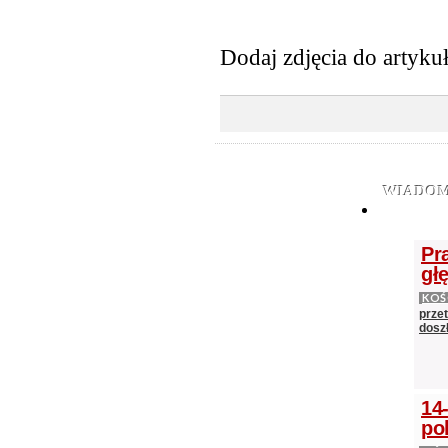
Dodaj zdjęcia do artyku
WIADOM
Pr
gł
KOŚ
prze
doszł
14
po