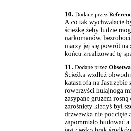
10.
Dodane przez
Referen
A co tak wychwalacie był
ścieżkę żeby ludzie mog
narkomanów, bezrobocia
marzy jej się powrót na
końcu zrealizować tę spa
11.
Dodane przez
Obsetwa
Ścieżka wzdłuż obwodni
katastrofa na Jastrzębie
rowerzyści hulajnoga m
zasypane gruzem rosną 
zarośnięty kiedyś był s
drzwewka nie podcięte a
zapommiało budować a m
jest ciężko brak środkó