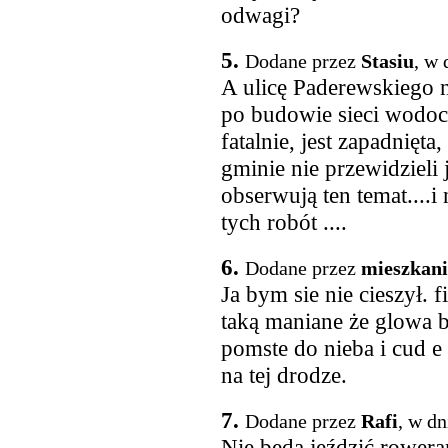
odwagi?
5.
Dodane przez
Stasiu
, w 
A ulicę Paderewskiego n
po budowie sieci wodo
fatalnie, jest zapadnięt
gminie nie przewidzieli
obserwują ten temat....
tych robót ....
6.
Dodane przez
mieszkani
Ja bym sie nie cieszył. 
taką maniane że glowa b
pomste do nieba i cud e
na tej drodze.
7.
Dodane przez
Rafi
, w dn
Nie będą jeździć roweram