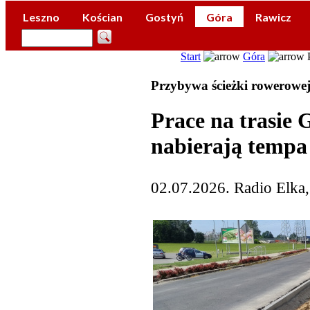
Leszno
Kościan
Gostyń
Góra
Rawicz
Start
Góra
P
Przybywa ścieżki rowerowe
Prace na trasie 
nabierają tempa
02.07.2026. Radio Elka,