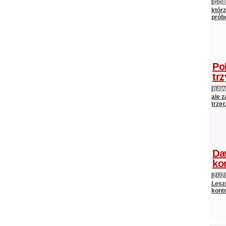
GÓ
którz
próbo
Po
tr
RAW
ale 
trze
Da
ko
ŻUŻ
Lesz
kontr