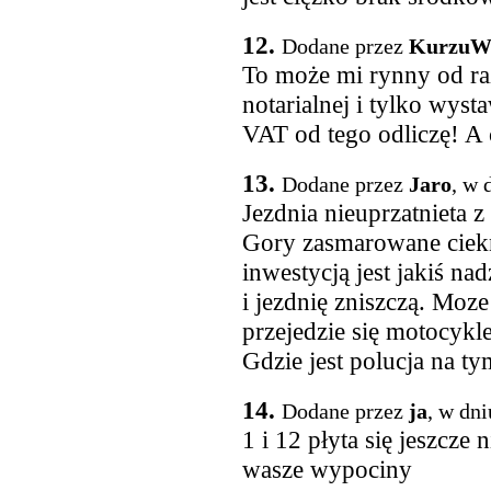
12.
Dodane przez
KurzuWł
To może mi rynny od ra
notarialnej i tylko wysta
VAT od tego odliczę! A 
13.
Dodane przez
Jaro
, w 
Jezdnia nieuprzatnieta 
Gory zasmarowane ciek
inwestycją jest jakiś na
i jezdnię zniszczą. Moz
przejedzie się motocykl
Gdzie jest polucja na ty
14.
Dodane przez
ja
, w dn
1 i 12 płyta się jeszcze 
wasze wypociny