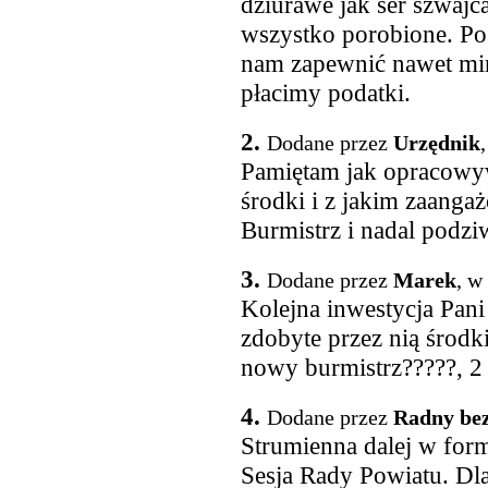
dziurawe jak ser szwajca
wszystko porobione. Po 
nam zapewnić nawet min
płacimy podatki.
2.
Dodane przez
Urzędnik
Pamiętam jak opracowywa
środki i z jakim zaang
Burmistrz i nadal podzi
3.
Dodane przez
Marek
, w
Kolejna inwestycja Pani
zdobyte przez nią środk
nowy burmistrz?????, 2 la
4.
Dodane przez
Radny be
Strumienna dalej w form
Sesja Rady Powiatu. Dla