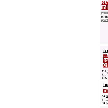
Ga
mi
WS
mies
grun
LE
Ws
ko
Of
110.
111.
112.
LE
ma
56.
K
57.
Z
58.
I