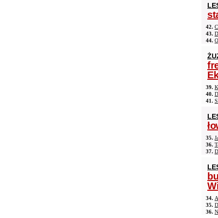
LE
st
42.
C
43.
D
44.
O
ŻU
fr
Ek
39.
K
40.
D
41.
S
LE
ło
35.
J
36.
T
37.
D
LE
b
Wi
34.
A
35.
D
36.
N