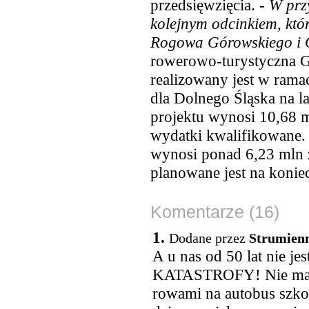
przedsięwzięcia. -
W przy
kolejnym odcinkiem, któr
Rogowa Górowskiego i 
rowerowo-turystyczna Gó
realizowany jest w ram
dla Dolnego Śląska na l
projektu wynosi 10,68 ml
wydatki kwalifikowane. 
wynosi ponad 6,23 mln z
planowane jest na koniec
Komentarze (16)
1.
Dodane przez
Strumien
A u nas od 50 lat nie je
KATASTROFY! Nie ma c
rowami na autobus szko