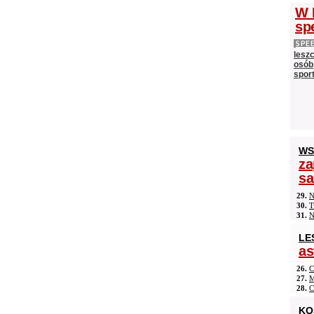
W 
sp
SPE
lesz
osób,
spor
WS
za
s
29.
N
30.
T
31.
N
LE
as
26.
C
27.
M
28.
C
KO