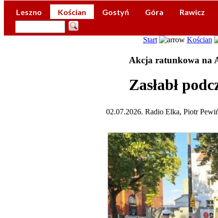
Leszno
Kościan
Gostyń
Góra
Rawicz
Start
Kościan
Akcja ratunkowa na A
Zasłabł podc
02.07.2026. Radio Elka, Piotr Pewi