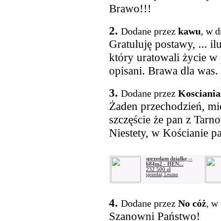
Brawo!!!
2.
Dodane przez
kawu
, w 
Gratuluję postawy, ... il
który uratowali życie w 
opisani. Brawa dla was.
3.
Dodane przez
Kosciania
Żaden przechodzień, mi
szczęście że pan z Tarn
Niestety, w Kościanie pa
sprzedam działkę --
684m2 - HEN...
232 500 zł
sprzedaż, Leszno
4.
Dodane przez
No cóż
, w
Szanowni Państwo!