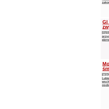
zako
GI
zw
FUT
przy
pier
Mo
śm
WS
Lubi
wsch
oso