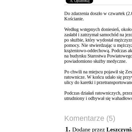
Do zdarzenia doszło w czwartek (2.
Kościanie.
Według wstępnych doniesień, około 
zasłabł i zatrzymał samochód na je
po służbie, który wydostał mężczyzn
pomocy. Nie stwierdzając u mężczyz
krążeniowo-oddechową. Podczas ak
na budynku Starostwa Powiatowego 
powiadomiono służby medyczne.
Po chwili na miejscu pojawił się Ze
ratownicze. W końcu udało się przy
ulicy do karetki i przetransportowano
Podczas działań ratowniczych, przez
utrudniony i odbywał się wahadłow
Komentarze (5)
1.
Dodane przez
Leszczyni