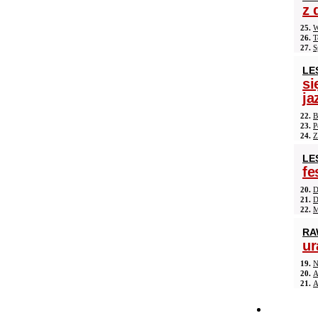
z 
25.
W
26.
T
27.
S
LE
si
ja
22.
B
23.
P
24.
Z
LE
fe
20.
D
21.
D
22.
M
RA
ur
19.
N
20.
A
21.
A