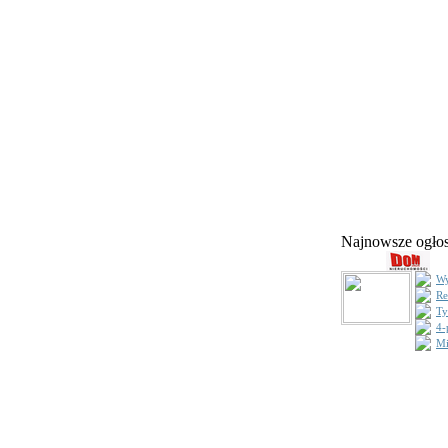
Najnowsze ogł
Wy
Re
Ty
4-
Mi