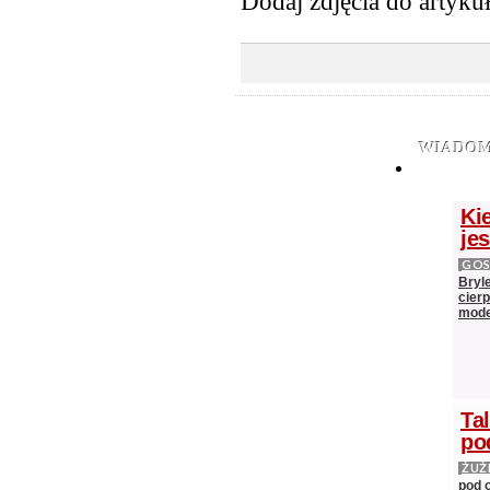
Dodaj zdjęcia do artyku
WIADOM
Ki
je
GOS
Bryl
cier
mod
Ta
po
ŻUŻ
pod 