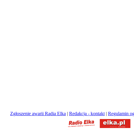
Zgłoszenie awarii Radia Elka
|
Redakcja - kontakt
|
Regulamin og