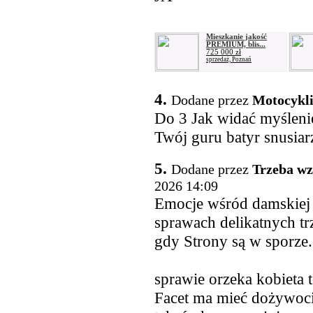
Mieszkanie jakość
PREMIUM, blis...
725 000 zł
sprzedaż, Poznań
4.
Dodane przez
Motocykli
Do 3 Jak widać myślenie 
Twój guru batyr snusiar
5.
Dodane przez
Trzeba wz
2026 14:09
Emocje wśród damskiej p
sprawach delikatnych tr
gdy Strony są w sporze.
sprawie orzeka kobieta to
Facet ma mieć dożywocie