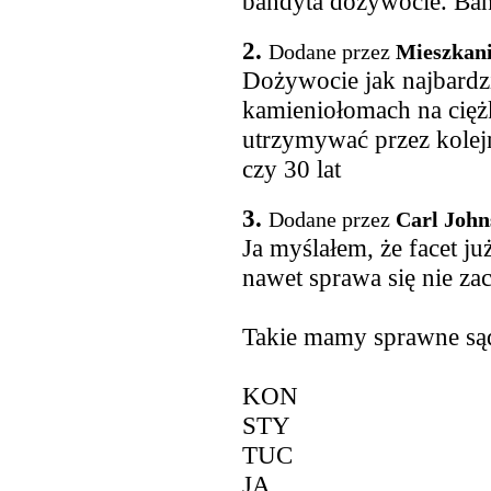
bandyta dożywocie. Ban
2.
Dodane przez
Mieszkan
Dożywocie jak najbardzie
kamieniołomach na cięż
utrzymywać przez kole
czy 30 lat
3.
Dodane przez
Carl John
Ja myślałem, że facet ju
nawet sprawa się nie za
Takie mamy sprawne sąd
KON
STY
TUC
JA