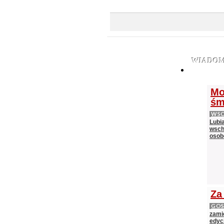
WIADOM
Mo
śm
WS
Lubi
wsch
oso
Za
GOS
zami
edycj