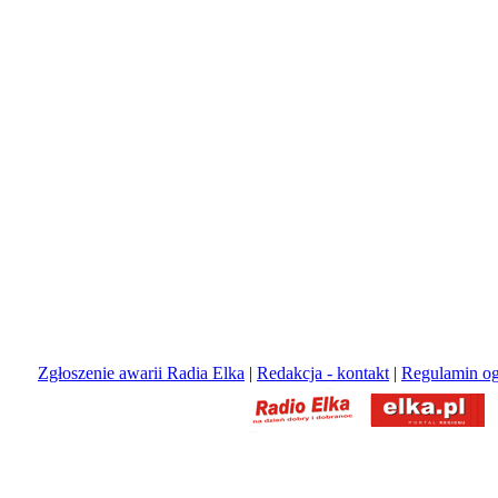
Zgłoszenie awarii Radia Elka
|
Redakcja - kontakt
|
Regulamin og