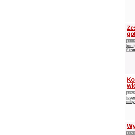
Ze
go
FUT
jest
Ekst
Ko
wi
LES
tego
odby
Wy
LES