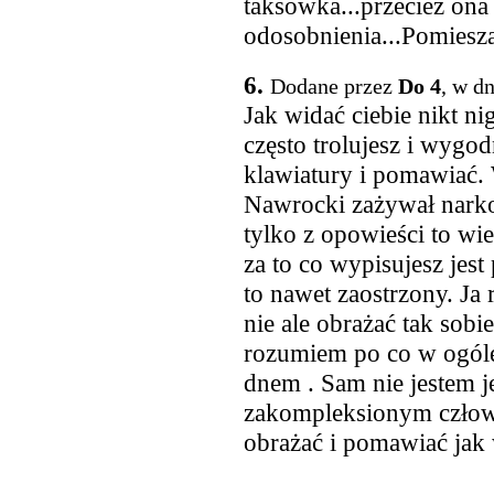
taksówka...przecież ona 
odosobnienia...Pomieszan
6.
Dodane przez
Do 4
, w d
Jak widać ciebie nikt n
często trolujesz i wygod
klawiatury i pomawiać. 
Nawrocki zażywał nark
tylko z opowieści to wi
za to co wypisujesz jest
to nawet zaostrzony. Ja
nie ale obrażać tak sob
rozumiem po co w ogóle
dnem . Sam nie jestem 
zakompleksionym człow
obrażać i pomawiać jak w