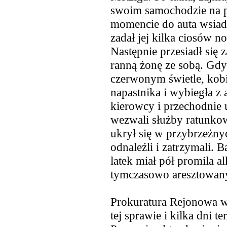
swoim samochodzie na 
momencie do auta wsiadł 
zadał jej kilka ciosów n
Następnie przesiadł
się z
ranną żonę ze sobą. Gdy
czerwonym świetle, kobi
napastnika i wybiegła z
kierowcy i przechodnie u
wezwali służby ratunkow
ukrył się w przybrzeżnyc
odnaleźli i zatrzymali.
latek miał pół promila a
tymczasowo aresztowan
Prokuratura Rejonowa w
tej sprawie i kilka dni