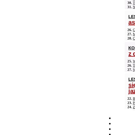
30.
T
31.
N
LE
as
26.
C
27.
M
28.
C
KO
z 
25.
W
26.
T
27.
S
LE
si
ja
22.
B
23.
P
24.
Z