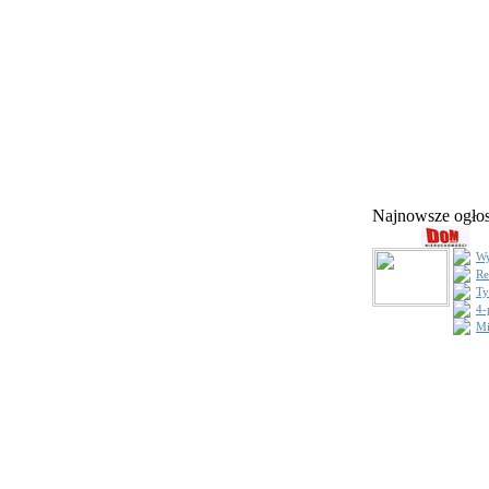
Najnowsze ogł
Wy
Re
Ty
4-
Mi