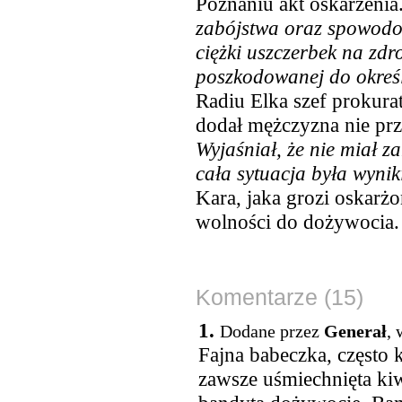
Poznaniu akt oskarżenia.
zabójstwa oraz spowodow
ciężki uszczerbek na zd
poszkodowanej do okre
Radiu Elka szef prokur
dodał mężczyzna nie prz
Wyjaśniał, że nie miał z
cała sytuacja była wynik
Kara, jaka grozi oskarż
wolności do dożywocia.
Komentarze (15)
1.
Dodane przez
Generał
, 
Fajna babeczka, często k
zawsze uśmiechnięta kiw