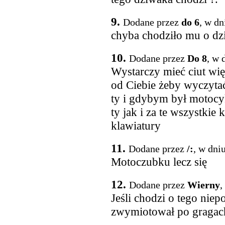
9.
Dodane przez
do 6
, w dn
chyba chodziło mu o d
10.
Dodane przez
Do 8
, w 
Wystarczy mieć ciut wię
od Ciebie żeby wyczytać
ty i gdybym był motocyk
ty jak i za te wszystkie
klawiatury
11.
Dodane przez
/:
, w dni
Motoczubku lecz się
12.
Dodane przez
Wierny
,
Jeśli chodzi o tego niep
zwymiotował po gragach 