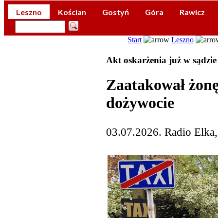
Leszno
Kościan
Gostyń
Góra
Rawicz
Start
Leszno
Akt oskarżenia już w sądzie
Zaatakował żonę
dożywocie
03.07.2026. Radio Elka