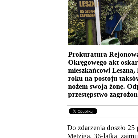
Prokuratura Rejonowa
Okręgowego akt oskarż
mieszkańcowi Leszna, 
roku na postoju taksó
nożem swoją żonę. Odp
przestępstwo zagrożon
Do zdarzenia doszło 25 
Metziga. 36-latka, zajm