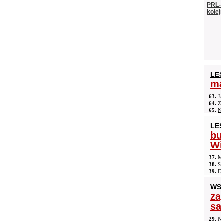
PRL-
kolej
LE
ma
63.
J
64.
Z
65.
N
LE
b
Wi
37.
M
38.
S
39.
D
WS
za
s
29.
N