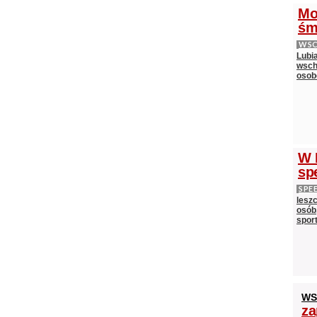
Mo
śm
WS
Lubi
wsch
oso
W 
sp
SPE
lesz
osób,
spor
WS
za