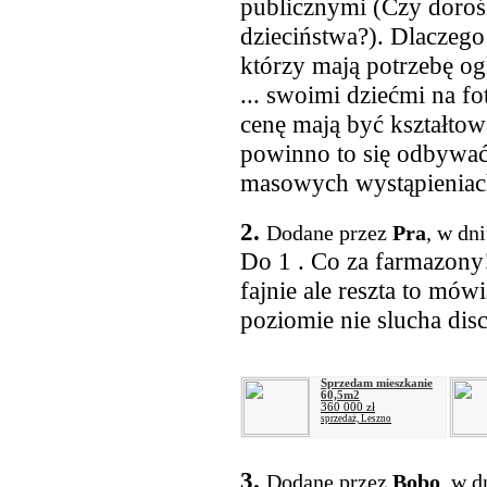
publicznymi (Czy dorośl
dzieciństwa?). Dlaczego
którzy mają potrzebę og
... swoimi dziećmi na fo
cenę mają być kształtow
powinno to się odbywać
masowych wystąpieniac
2.
Dodane przez
Pra
, w dn
Do 1 . Co za farmazony!
fajnie ale reszta to mów
poziomie nie slucha dis
Sprzedam mieszkanie
60,5m2
360 000 zł
sprzedaż, Leszno
3.
Dodane przez
Bobo
, w d