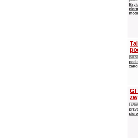
Bryl
cier
mod
Ta
po
ŻUŻ
pod 
zako
GI
zw
FUT
przy
pier