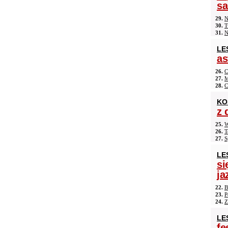
s
29.
N
30.
T
31.
N
LE
as
26.
C
27.
M
28.
C
KO
z 
25.
W
26.
T
27.
S
LE
si
ja
22.
B
23.
P
24.
Z
LE
fe