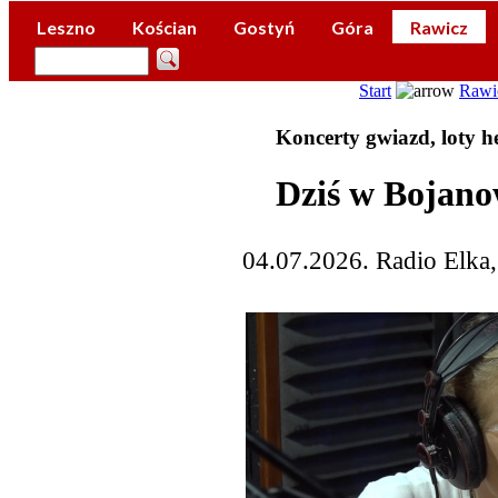
Leszno
Kościan
Gostyń
Góra
Rawicz
Start
Rawi
Koncerty gwiazd, loty he
Dziś w Bojano
04.07.2026. Radio Elka,