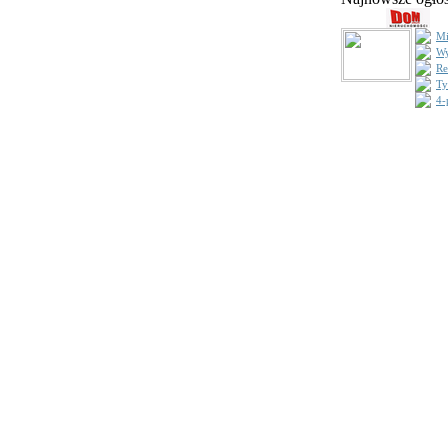
Mi
Wy
Re
Ty
4-