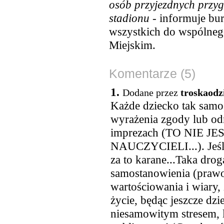
osób przyjezdnych przyg
stadionu
- informuje bur
wszystkich do wspólneg
Miejskim.
Komentarze (5)
1.
Dodane przez
troskaodz
Każde dziecko tak samo
wyrażenia zgody lub o
imprezach (TO NIE 
NAUCZYCIELI...). Jeśl
za to karane...Taka drog
samostanowienia (prawo 
wartościowania i wiary
życie, będąc jeszcze dz
niesamowitym stresem, 