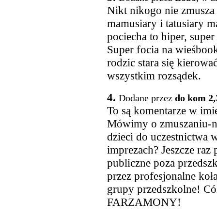
Nikt nikogo nie zmusza 
mamusiary i tatusiary ma
pociecha to hiper, super
Super focia na wieśbooku
rodzic stara się kierowa
wszystkim rozsądek.
4.
Dodane przez
do kom 2,
To są komentarze w imie
Mówimy o zmuszaniu-ni
dzieci do uczestnictw
imprezach? Jeszcze raz 
publiczne poza przeds
przez profesjonalne koła
grupy przedszkolne! Có
FARZAMONY!