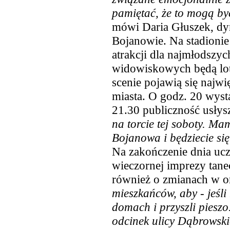
pamiętać, że to mogą by
mówi Daria Głuszek, d
Bojanowie. Na stadionie
atrakcji dla najmłodszyc
widowiskowych będą lot
scenie pojawią się najw
miasta. O godz. 20 wystą
21.30 publiczność usłys
na torcie tej soboty. Mam
Bojanowa i będziecie si
Na zakończenie dnia ucz
wieczornej imprezy tane
również o zmianach w or
mieszkańców, aby - jeśli
domach i przyszli pieszo
odcinek ulicy Dąbrowski