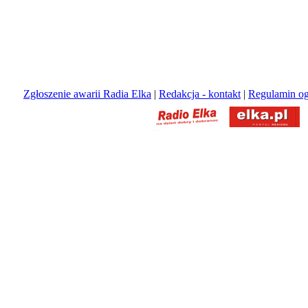
Zgłoszenie awarii Radia Elka
|
Redakcja - kontakt
|
Regulamin og