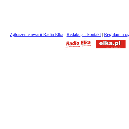
Zgłoszenie awarii Radia Elka
|
Redakcja - kontakt
|
Regulamin og