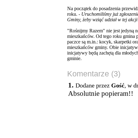
Na początek do posadzenia przewidzi
roku. -
Uruchomiliśmy już zgłoszeni
Gminy, żeby wziąć udział w tej akcj
"Rośnijmy Razem" nie jest jedyną 
mieszkańców. Od tego roku gmina p
paczce są m.in.: kocyk, skarpetki o
mieszkańców gminy. Obie inicjatywy
inicjatywy będą zachętą dla młodych
gminie.
Komentarze (3)
1.
Dodane przez
Gość
, w d
Absolutnie popieram!!