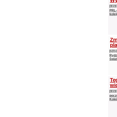
Wy
LES
PRL-
kolej
Zm
pl
ŻUŻ
Rydz
świat
Te
wi
LES
pocz
Kole