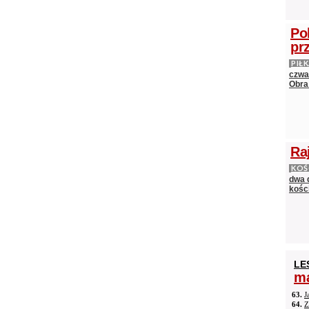
Po
pr
PIŁ
czwa
Obra
Ra
KOŚ
dwa 
kośc
LE
ma
63.
J
64.
Z