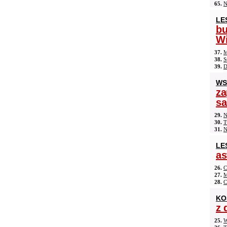
65.
N
LE
b
Wi
37.
M
38.
S
39.
D
WS
za
s
29.
N
30.
T
31.
N
LE
as
26.
C
27.
M
28.
C
KO
z 
25.
W