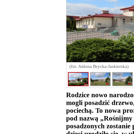
(fot. Aldona Brycka-Jaskierska)
Rodzice nowo narodzon
mogli posadzić drzewo,
pociechą. To nowa pro
pod nazwą „Rośnijmy 
posadzonych zostanie p
dzieci urodziło się, w 