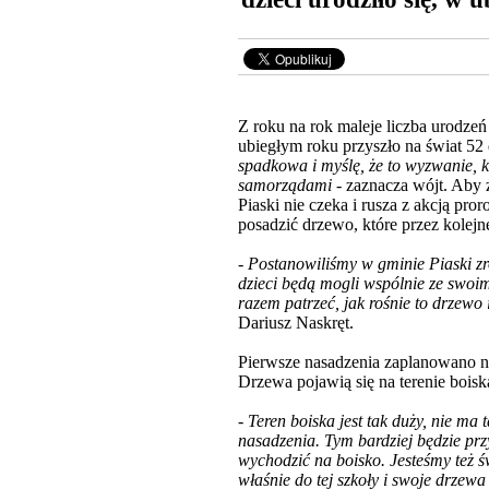
Z roku na rok maleje liczba urodzeń
ubiegłym roku przyszło na świat 52 d
spadkowa i myślę, że to wyzwanie, kt
samorządami
- zaznacza wójt. Aby 
Piaski nie czeka
i rusza z akcją pro
posadzić drzewo, które przez kolejne
- Postanowiliśmy w gminie Piaski z
dzieci będą mogli wspólnie ze swoim
razem patrzeć, jak rośnie to drzewo i
Dariusz Naskręt.
Pierwsze nasadzenia zaplanowano n
Drzewa pojawią się na terenie boisk
-
Teren boiska jest tak duży, nie m
nasadzenia. Tym bardziej będzie przy
wychodzić na boisko. Jesteśmy też św
właśnie do tej szkoły i swoje drze