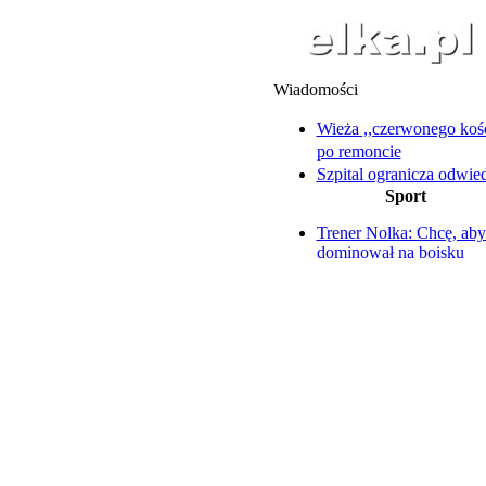
Wiadomości
Wieża ,,czerwonego koś
po remoncie
Szpital ogranicza odwie
Sport
oddziale ortopedycznym
Pijani wyładowali złość 
Trener Nolka: Chcę, aby
płocie i domowniku
dominował na boisku
Nie wszystkie szkoły bę
Wtorkowe starty Pawlick
gotowe na pierwszy dz
Zengoty
Pociągi, lokomotywy i 
Koszykarze Polonii sez
rozpoczną w Trapezie
atrakcje