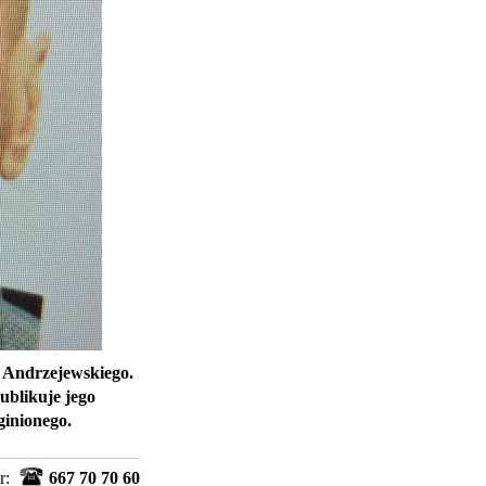
a Andrzejewskiego.
ublikuje jego
aginionego.
r:
667 70 70 60