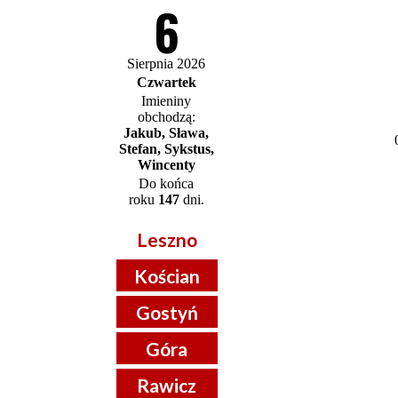
6
Sierpnia 2026
Czwartek
Imieniny
obchodzą:
Jakub, Sława,
Stefan, Sykstus,
Wincenty
Do końca
roku
147
dni.
Leszno
Kościan
Gostyń
Góra
Rawicz