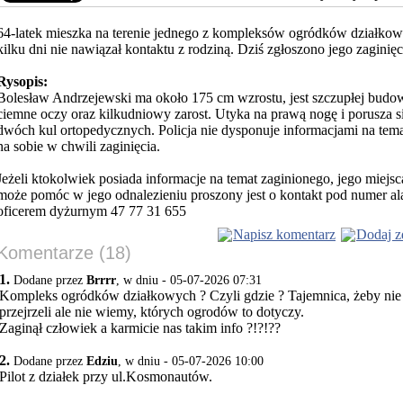
64-latek mieszka na terenie jednego z kompleksów ogródków działko
kilku dni nie nawiązał kontaktu z rodziną. Dziś zgłoszono
jego zaginięc
Rysopis:
Bolesław Andrzejewski ma około 175 cm wzrostu, jest szczupłej budowy
ciemne oczy oraz kilkudniowy zarost. Utyka na prawą nogę i porusza 
dwóch kul ortopedycznych. Policja nie dysponuje informacjami na temat
na sobie w chwili zaginięcia.
Jeżeli ktokolwiek posiada informacje na temat zaginionego, jego miejs
może pomóc w jego odnalezieniu proszony jest o kontakt pod numer a
oficerem dyżurnym 47 77 31 655
Napisz komentarz
Dodaj z
Komentarze (18)
1.
Dodane przez
Brrrr
, w dniu - 05-07-2026 07:31
Kompleks ogródków działkowych ? Czyli gdzie ? Tajemnica, żeby nie
przejrzeli ale nie wiemy, których ogrodów to dotyczy.
Zaginął człowiek a karmicie nas takim info ?!?!??
2.
Dodane przez
Edziu
, w dniu - 05-07-2026 10:00
Pilot z działek przy ul.Kosmonautów.