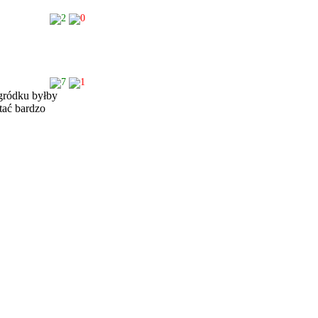
2
0
7
1
gródku byłby
tać bardzo