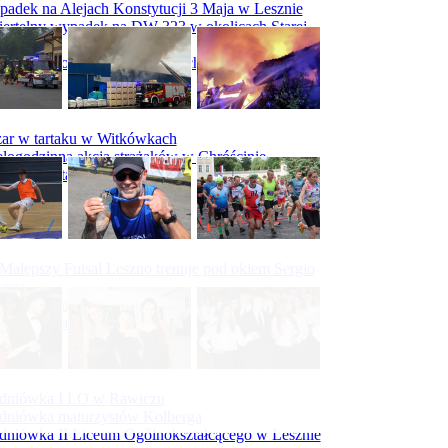
adek na Alejach Konstytucji 3 Maja w Lesznie
ertelny wypadek na DW 323 w okolicach Starej
ry
padek na obwodnicy Święciechowy
ar w tartaku w Witkówkach
logodzinna akcja strażaków w Chróścinie
ar hali tartaku w Racocie
Malepszy Futsal Leszno trenuje pod okiem Sergio
vesa
iecka 10-tka
Bieg Śladami Mielżyńskich
dniówka I LO w Rawiczu
dniówka maturzystów Kolberga
dniówka II Liceum Ogólnokształcącego w Lesznie