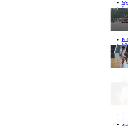
10.08 Klub Mam w Gostyniu
Wyp
więcej...
Śmi
Gó
Wy
Poż
Wie
Poż
GI 
Ne
Pon
IX 
Stu
Stu
Stu