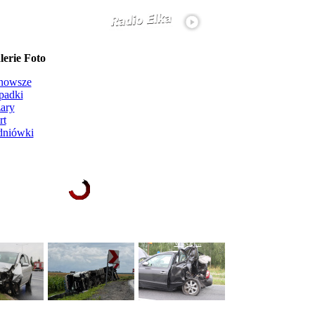
erie Foto
nowsze
padki
ary
rt
dniówki
Ładowanie galerii zdjęć...
więcej...