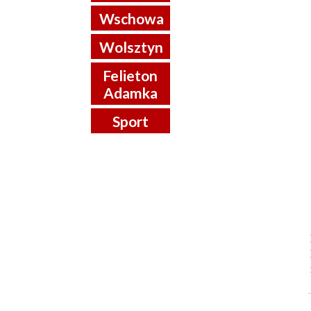
Wschowa
Wolsztyn
Felieton
Adamka
Sport