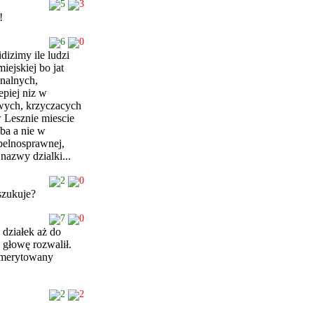
5
3
!
6
0
izimy ile ludzi
ejskiej bo jat
unalnych,
epiej niz w
owych, krzyczacych
w Lesznie miescie
eba a nie w
pelnosprawnej,
nazwy dzialki...
2
0
szukuje?
7
0
działek aż do
i głowę rozwalił.
 emerytowany
2
2