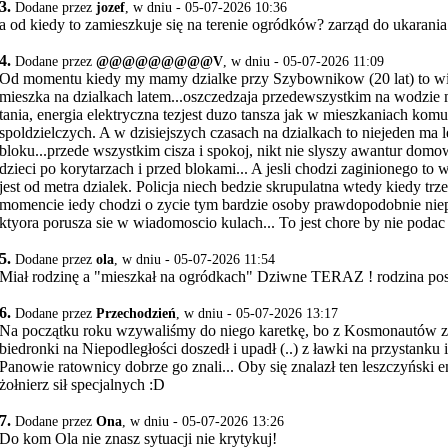
3.
Dodane przez
jozef
, w dniu - 05-07-2026 10:36
a od kiedy to zamieszkuje się na terenie ogródków? zarząd do ukarania
4.
Dodane przez
@@@@@@@@@V
, w dniu - 05-07-2026 11:09
Od momentu kiedy my mamy dzialke przy Szybownikow (20 lat) to wid
mieszka na dzialkach latem...oszczedzaja przedewszystkim na wodzie mi
tania, energia elektryczna tezjest duzo tansza jak w mieszkaniach kom
spoldzielczych. A w dzisiejszych czasach na dzialkach to niejeden ma l
bloku...przede wszystkim cisza i spokoj, nikt nie slyszy awantur dom
dzieci po korytarzach i przed blokami... A jesli chodzi zaginionego to 
jest od metra dzialek. Policja niech bedzie skrupulatna wtedy kiedy trz
momencie iedy chodzi o zycie tym bardzie osoby prawdopodobnie nie
ktyora porusza sie w wiadomoscio kulach... To jest chore by nie podac 
5.
Dodane przez
ola
, w dniu - 05-07-2026 11:54
Miał rodzinę a "mieszkał na ogródkach" Dziwne TERAZ ! rodzina po
6.
Dodane przez
Przechodzień
, w dniu - 05-07-2026 13:17
Na początku roku wzywaliśmy do niego karetkę, bo z Kosmonautów z 
biedronki na Niepodległości doszedł i upadł (..) z ławki na przystanku 
Panowie ratownicy dobrze go znali... Oby się znalazł ten leszczyński
żołnierz sił specjalnych :D
7.
Dodane przez
Ona
, w dniu - 05-07-2026 13:26
Do kom Ola nie znasz sytuacji nie krytykuj!