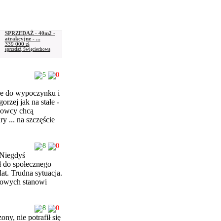
SPRZEDAŻ - 40m2 -
atrakcyjne - ...
339 000 zł
sprzedaż, Święciechowa
5
0
ze do wypoczynku i
orzej jak na stałe -
łkowcy chcą
y ... na szczęście
8
0
 Niegdyś
ł do społecznego
at. Trudna sytuacja.
lowych stanowi
8
0
ony, nie potrafił się