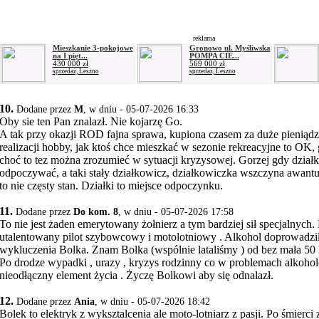
reklama
Mieszkanie 3-pokojowe
Gronowo ul. Myśliwska
na I pięt...
POMPA CIE...
430 000 zł
569 000 zł
sprzedaż, Leszno
sprzedaż, Leszno
10.
Dodane przez
M
, w dniu - 05-07-2026 16:33
Oby sie ten Pan znalazł. Nie kojarzę Go.
A tak przy okazji ROD fajna sprawa, kupiona czasem za duże pieniąd
realizacji hobby, jak ktoś chce mieszkać w sezonie rekreacyjne to OK, g
choć to tez można zrozumieć w sytuacji kryzysowej. Gorzej gdy dzia
odpoczywać, a taki stały działkowicz, działkowiczka wszczyna awantur
to nie częsty stan. Działki to miejsce odpoczynku.
11.
Dodane przez
Do kom. 8
, w dniu - 05-07-2026 17:58
To nie jest żaden emerytowany żołnierz a tym bardziej sił specjalnych.
utalentowany pilot szybowcowy i motolotniowy . Alkohol doprowadzi
wykluczenia Bolka. Znam Bolka (wspólnie lataliśmy ) od bez mała 50 l
Po drodze wypadki , urazy , kryzys rodzinny co w problemach alkoho
nieodłączny element życia . Życzę Bolkowi aby się odnalazł.
12.
Dodane przez
Ania
, w dniu - 05-07-2026 18:42
Bolek to elektryk z wyksztalcenia ale moto-lotniarz z pasji. Po śmierci z