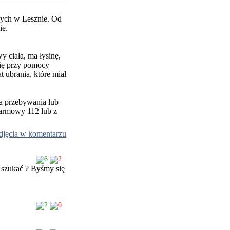
wych w Lesznie. Od
ie.
 ciała, ma łysinę,
się przy pomocy
 ubrania, które miał
ca przebywania lub
larmowy 112 lub z
djęcia w komentarzu
6
2
 szukać ? Byśmy się
2
0