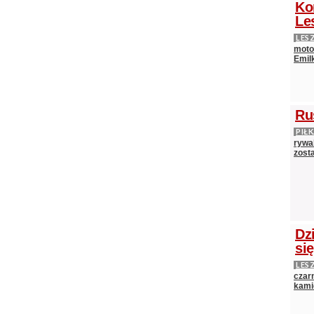
Ko
Le
LES
moto
Emilk
Ru
PIŁ
rywal
zost
Dz
si
LES
czarn
kami