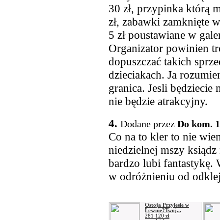
30 zł, przypinka którą m
zł, zabawki zamknięte w
5 zł poustawiane w galer
Organizator powinien t
dopuszczać takich sprze
dzieciakach. Ja rozumiem
granica. Jesli będzieci
nie będzie atrakcyjny.
4.
Dodane przez
Do kom. 1
Co na to kler to nie wi
niedzielnej mszy ksiądz
bardzo lubi fantastykę.
w odróżnieniu od odkl
Ostoja Przylesie w
Lesznie?Twoj...
281 120 zł