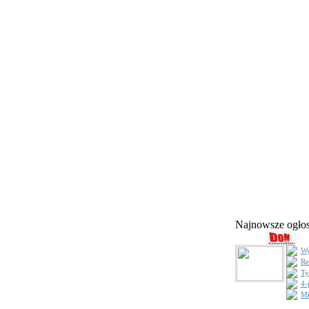
Najnowsze ogł
Wy
Re
Ty
4-
Mi