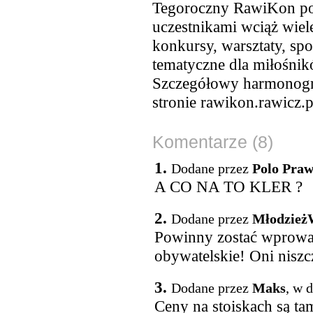
Tegoroczny RawiKon potr
uczestnikami wciąż wiele
konkursy, warsztaty, spot
tematyczne dla miłośnikó
Szczegółowy harmonogra
stronie rawikon.rawicz.p
Komentarze (8)
1.
Dodane przez
Polo Praw
A CO NA TO KLER ?
2.
Dodane przez
Młodzież
Powinny zostać wprowa
obywatelskie! Oni niszcz
3.
Dodane przez
Maks
, w 
Ceny na stoiskach są ta