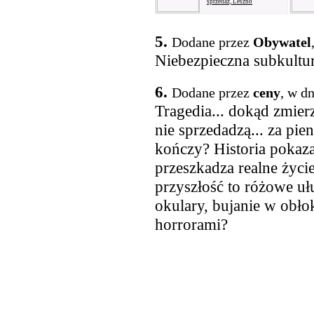
sprzedaż, Leszno
5.
Dodane przez
Obywatel
Niebezpieczna subkultur
6.
Dodane przez
ceny
, w d
Tragedia... dokąd zmierz
nie sprzedadzą... za pie
kończy? Historia pokaza
przeszkadza realne życi
przyszłość to różowe u
okulary, bujanie w obło
horrorami?