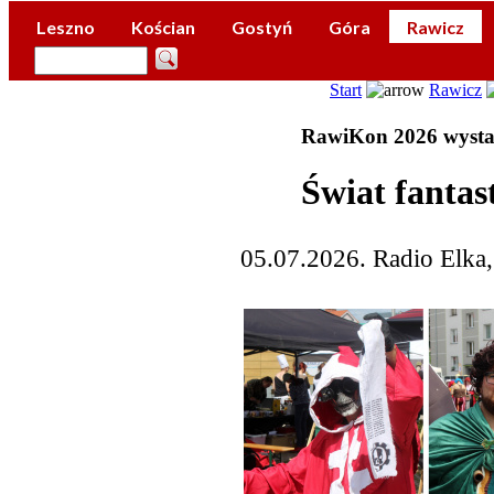
Leszno
Kościan
Gostyń
Góra
Rawicz
Start
Rawicz
RawiKon 2026 wysta
Świat fanta
05.07.2026. Radio Elka,