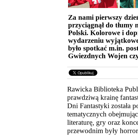
Za nami pierwszy dzie
przyciągnął do tłumy m
Polski. Kolorowe i do
wydarzeniu wyjątkowe
było spotkać m.in. post
Gwiezdnych Wojen cz
Rawicka Biblioteka Publ
prawdziwą krainę fanta
Dni Fantastyki została 
tematycznych obejmujący
literaturę, gry oraz ko
przewodnim były horror