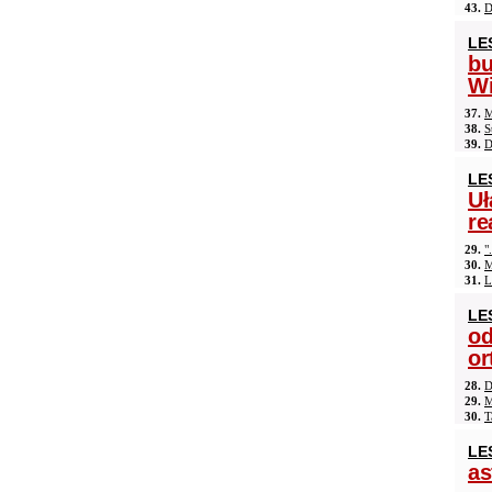
43.
D
LE
b
Wi
37.
M
38.
S
39.
D
LE
Uł
re
29.
"
30.
M
31.
L
LE
od
or
28.
D
29.
M
30.
T
LE
as