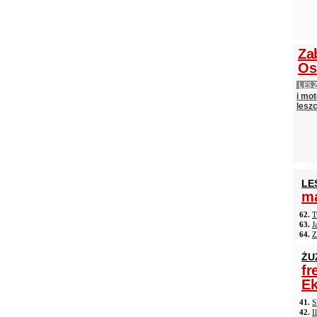
Za
Os
LES
i mot
lesz
LE
ma
62.
T
63.
J
64.
Z
ŻU
fr
Ek
41.
S
42.
I