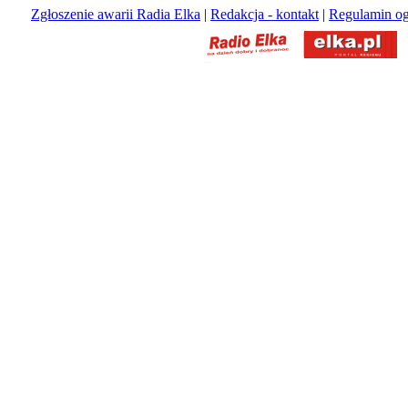
Zgłoszenie awarii Radia Elka
|
Redakcja - kontakt
|
Regulamin og