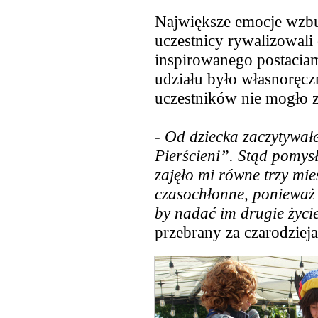
Największe
emocje wzbu
uczestnicy rywalizowali
inspirowanego postaciam
udziału było własnoręc
uczestników nie mogło 
-
Od dziecka zaczytywał
Pierścieni”. Stąd pomys
zajęło mi równe trzy mie
czasochłonne, ponieważ
by nadać im drugie życi
przebrany za czarodzieja