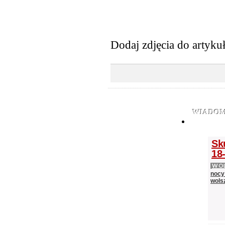
Dodaj zdjęcia do artyku
WIADOM
Sk
18-
WOL
nocy
wols