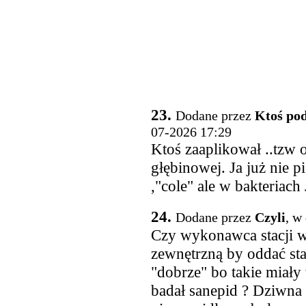
23.
Dodane przez
Ktoś pod
07-2026 17:29
Ktoś zaaplikował ..tzw 
głębinowej. Ja już nie p
,"cole" ale w bakteriach
24.
Dodane przez
Czyli
, w
Czy wykonawca stacji w
zewnętrzną by oddać sta
"dobrze" bo takie miały
badał sanepid ? Dziwna 