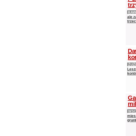
tr
RAW
ale 
trze
Da
ko
ŻUŻ
Lesz
kontr
Ga
mi
WS
mies
grun