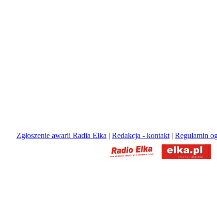
Zgłoszenie awarii Radia Elka
|
Redakcja - kontakt
|
Regulamin og