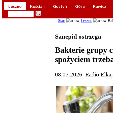
Leszno
Kościan
Gostyń
Góra
Rawicz
Start
Leszno
Bak
Sanepid ostrzega
Bakterie grupy c
spożyciem trzeb
08.07.2026. Radio Elka