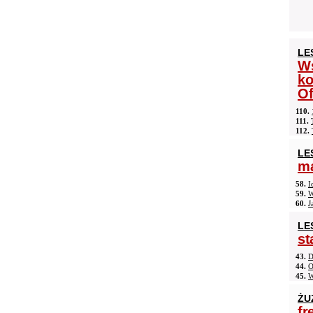
LE
Ws
ko
Of
110.
111.
112.
LE
ma
58.
I
59.
W
60.
J
LE
st
43.
D
44.
O
45.
W
ŻU
fr