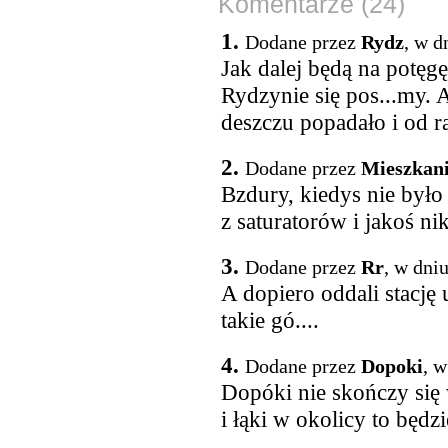
Komentarze (24)
1.
Dodane przez
Rydz
, w d
Jak dalej będą na potę
Rydzynie się pos...my. A
deszczu popadało i od 
2.
Dodane przez
Mieszkan
Bzdury, kiedys nie było 
z saturatorów i jakoś ni
3.
Dodane przez
Rr
, w dni
A dopiero oddali stację
takie gó....
4.
Dodane przez
Dopoki
, w
Dopóki nie skończy si
i łąki w okolicy to będzie