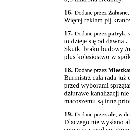
16.
Dodane przez
Żałosne
,
Więcej reklam pij kran
17.
Dodane przez
patryk
, 
to dzieje się od dawna
Skutki braku budowy /m
plus kolesiostwo w spólc
18.
Dodane przez
Mieszka
Burmistrz cała rada ju
przed wyborami sprząta
dziurawe kanalizacji ni
macoszemu są inne prio
19.
Dodane przez
ale
, w dn
Dlaczego nie wysłano al
sytuacja z wodą w gmini