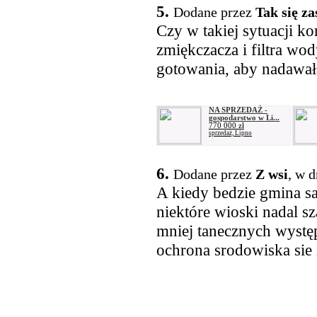
5.
Dodane przez
Tak się z
Czy w takiej sytuacji ko
zmiękczacza i filtra wod
gotowania, aby nadawała
NA SPRZEDAŻ -
gospodarstwo w Li...
770 000 zł
sprzedaż, Lipno
6.
Dodane przez
Z wsi
, w 
A kiedy bedzie gmina s
niektóre wioski nadal 
mniej tanecznych wystę
ochrona srodowiska sie 