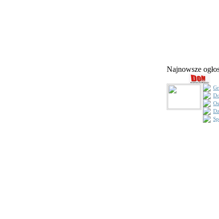
Najnowsze ogł
Gr
Do
Os
Dz
Sp