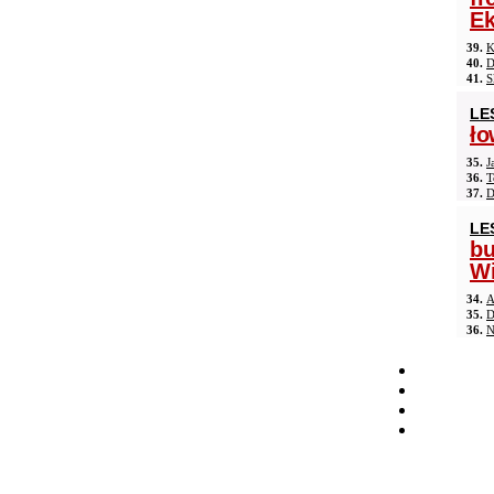
Ek
39.
K
40.
D
41.
S
LE
ło
35.
J
36.
T
37.
D
LE
b
Wi
34.
A
35.
D
36.
N