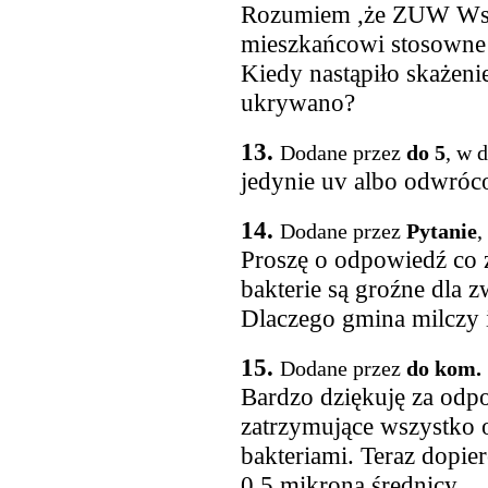
Rozumiem ,że ZUW Ws
mieszkańcowi stosowne
Kiedy nastąpiło skażenie 
ukrywano?
13.
Dodane przez
do 5
, w 
jedynie uv albo odwró
14.
Dodane przez
Pytanie
,
Proszę o odpowiedź co z
bakterie są groźne dla 
Dlaczego gmina milczy 
15.
Dodane przez
do kom. 
Bardzo dziękuję za odpo
zatrzymujące wszystko o
bakteriami. Teraz dopier
0,5 mikrona średnicy.