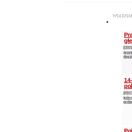
WIADOM
Pr
gł
KOŚ
prze
doszł
14
po
GÓ
którz
próbo
Po