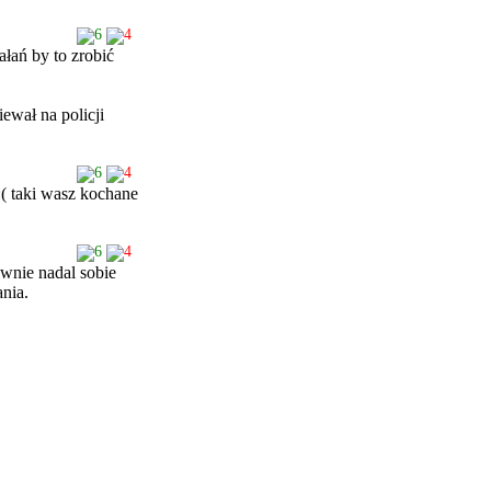
6
4
ałań by to zrobić
iewał na policji
6
4
taki wasz kochane
6
4
ewnie nadal sobie
ania.