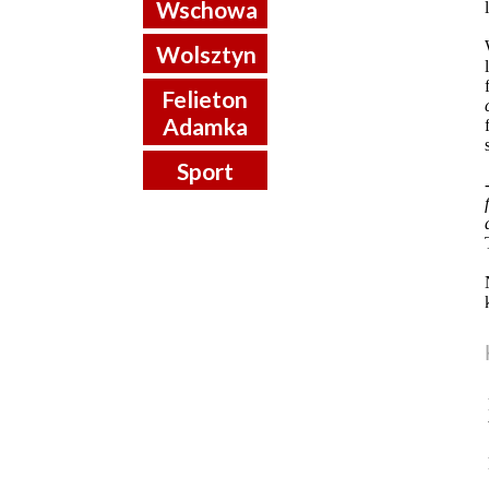
Wschowa
Wolsztyn
Felieton
Adamka
Sport