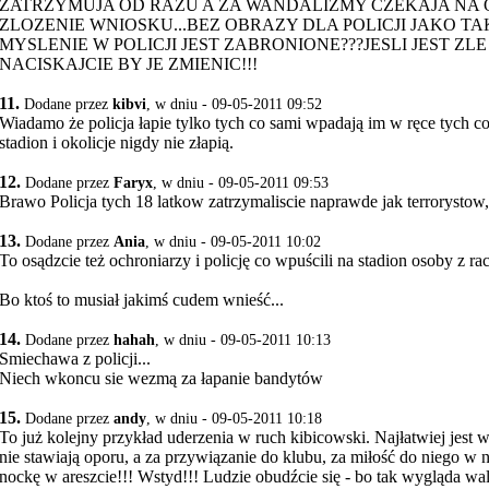
ZATRZYMUJA OD RAZU A ZA WANDALIZMY CZEKAJA NA 
ZLOZENIE WNIOSKU...BEZ OBRAZY DLA POLICJI JAKO TA
MYSLENIE W POLICJI JEST ZABRONIONE???JESLI JEST ZL
NACISKAJCIE BY JE ZMIENIC!!!
11.
Dodane przez
kibvi
, w dniu - 09-05-2011 09:52
Wiadamo że policja łapie tylko tych co sami wpadają im w ręce tych c
stadion i okolicje nigdy nie złapią.
12.
Dodane przez
Faryx
, w dniu - 09-05-2011 09:53
Brawo Policja tych 18 latkow zatrzymaliscie naprawde jak terrorystow, 
13.
Dodane przez
Ania
, w dniu - 09-05-2011 10:02
To osądzcie też ochroniarzy i policję co wpuścili na stadion osoby z r
Bo ktoś to musiał jakimś cudem wnieść...
14.
Dodane przez
hahah
, w dniu - 09-05-2011 10:13
Smiechawa z policji...
Niech wkoncu sie wezmą za łapanie bandytów
15.
Dodane przez
andy
, w dniu - 09-05-2011 10:18
To już kolejny przykład uderzenia w ruch kibicowski. Najłatwiej jest w
nie stawiają oporu, a za przywiązanie do klubu, za miłość do niego w n
nockę w areszcie!!! Wstyd!!! Ludzie obudźcie się - bo tak wygląda wal