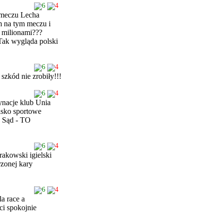
6
4
a meczu Lecha
m na tym meczu i
o milionami???
 Tak wygląda polski
6
4
szkód nie zrobiły!!!
6
4
ynacje klub Unia
isko sportowe
tu Sąd - TO
6
4
rakowski igielski
rzonej kary
6
4
la race a
ci spokojnie