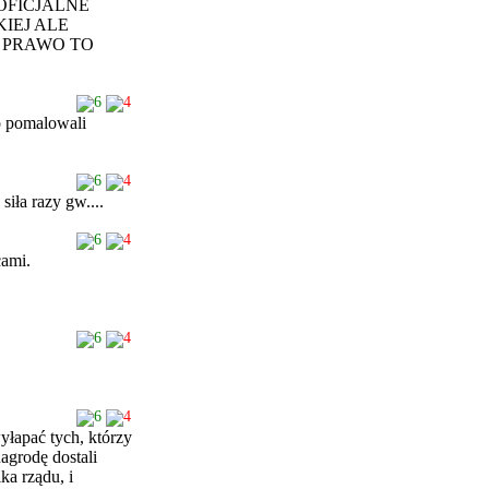
OFICJALNE
KIEJ ALE
E PRAWO TO
6
4
o pomalowali
6
4
siła razy gw....
6
4
acami.
6
4
6
4
yłapać tych, którzy
agrodę dostali
ka rządu, i