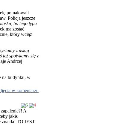
ielę pomalowali
aw. Policja jeszcze
niosku, bo tego typu
sek ma zostać
znie, który wciąż
zystamy z usług
 też spotykamy się z
naje Andrzej
że na budynku, w
djęcia w komentarzu
6
4
o zapalenie?! A
zeby jakis
ie znajda! TO JEST