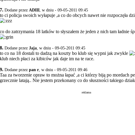
7.
Dodane przez
ADIII
, w dniu - 09-05-2011 09:45
to ci policja swoich wyłapuje ,a co do obcych nawet nie rozpoczęła dzi
co do zatrzymania 18 latków to słyszałem że jeden z nich tam ładnie śp
8.
Dodane przez
Jaja
, w dniu - 09-05-2011 09:45
to co na 18 dostali to dadzą na koszty bo klub się wypni jak zwykle
klub niech płaci za kibiców jak daje im na te race.
9.
Dodane przez
pan r
, w dniu - 09-05-2011 09:46
Taa za tworzenie opraw to można łapać ,a ci którzy biją po mordach p
grzecznie latają.. Nie jestem przekonany co do słuszności takiego dział
reklama