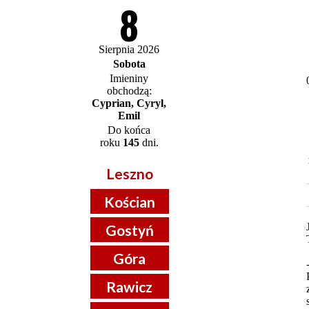
8
Sierpnia 2026
Sobota
Imieniny
obchodzą:
Cyprian, Cyryl,
Emil
Do końca
roku
145
dni.
Leszno
Kościan
Gostyń
Góra
Rawicz