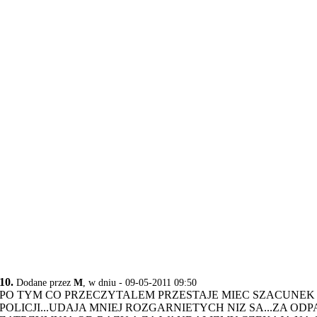
10.
Dodane przez
M
, w dniu - 09-05-2011 09:50
PO TYM CO PRZECZYTALEM PRZESTAJE MIEC SZACUNEK
POLICJI...UDAJA MNIEJ ROZGARNIETYCH NIZ SA...ZA OD