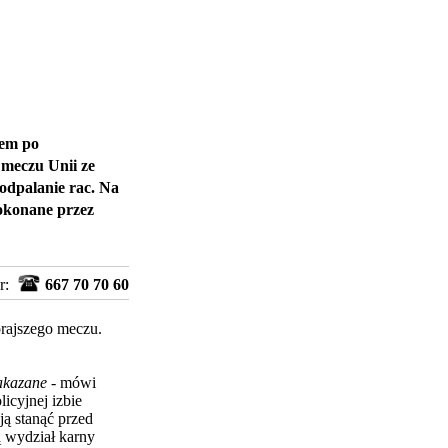
dem po
meczu Unii ze
odpalanie rac. Na
dokonane przez
r:
667 70 70 60
orajszego meczu.
zakazane
- mówi
icyjnej izbie
ją stanąć przed
ą wydział karny