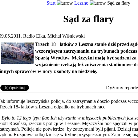
Start
Leszno
Sąd za flary
Sąd za flary
09.05.2011. Radio Elka, Michał Wiśniewski
Trzech 18 - latków z Leszna stanie dziś przed są
wczorajszym zatrzymaniu na trybunach podczas 
Spartą Wrocław. Mężczyźni mają być sądzeni za 
wyjaśnienie czekają też zniszczenia stadionowe 
innych sprawców w nocy z soboty na niedzielę.
Dyżurny reporte
Jak informuje leszczyńska policja, do zatrzymania doszło podczas wcz
Trzech 18- latków z Leszna odpaliło na trybunach race.
-
Było to 12 tego typu flar. Ich używanie w miejscach publicznych jest 
Piotr Rosiński, rzecznik
policji w Lesznie. Mężczyźni noc spędzili w pol
zatrzymań. Policja nie potwierdza, by zatrzymani byli pijani. Dzisiaj ma
sądem. Rozprawa odbędzie się w trybie przyspieszonym. Zajmie się ni