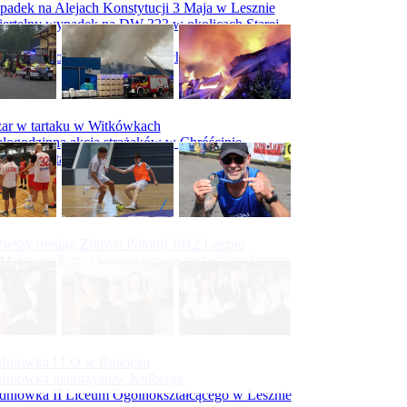
adek na Alejach Konstytucji 3 Maja w Lesznie
ertelny wypadek na DW 323 w okolicach Starej
ry
padek na obwodnicy Święciechowy
ar w tartaku w Witkówkach
logodzinna akcja strażaków w Chróścinie
ar hali tartaku w Racocie
rwszy trening Zdrovo Polonii 1912 Leszno
Malepszy Futsal Leszno trenuje pod okiem Sergio
vesa
iecka 10-tka
dniówka I LO w Rawiczu
dniówka maturzystów Kolberga
dniówka II Liceum Ogólnokształcącego w Lesznie