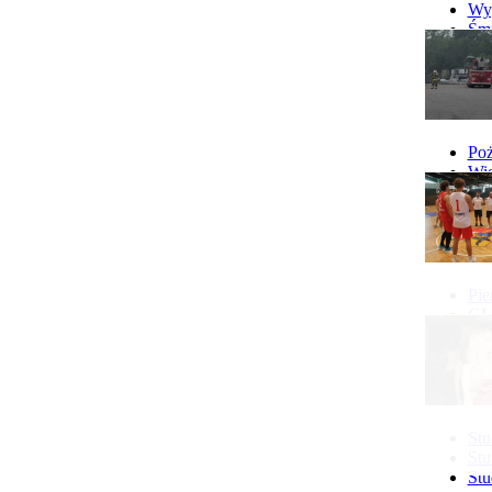
Wyp
Śmi
Gó
Wy
Poż
Wie
Poż
Pie
GI 
Ne
Pon
Stu
Stu
Stu