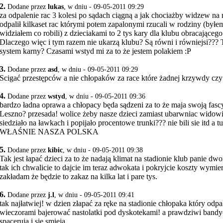
2.
Dodane przez
lukas
, w dniu - 09-05-2011 09:29
za odpalenie rac 3 kolesi po sądach ciągną a jak chociażby widzew n
odpalił kilkaset rac którymi potem zapalonymi rzucali w rodziny (byłe
widziałem co robili) z dzieciakami to 2 tys kary dla klubu obracająceg
Dlaczego więc i tym razem nie ukarzą klubu? Są równi i równiejsi???
system karny? Czasami wstyd mi za to że jestem polakiem :P
3.
Dodane przez
asd
, w dniu - 09-05-2011 09:29
Scigać przestępców a nie chłopaków za race które żadnej krzywdy czy 
4.
Dodane przez
wstyd
, w dniu - 09-05-2011 09:36
bardzo ładna oprawa a chłopacy będa sądzeni za to że maja swoją fasc
Leszno? przesada! wolice żeby nasze dzieci zamiast ubarwniac widow
siedziało na ławkach i popijało procentowe trunki??? nie bili sie itd a 
WŁAŚNIE NASZA POLSKA
5.
Dodane przez
kibic
, w dniu - 09-05-2011 09:38
Tak jest łapać dzieci za to że nadają klimat na stadionie klub panie dwo
tak ich chwalicie to dajcie im teraz adwokata i pokryjcie koszty wymie
zakładam że będzie to zakaz na kilka lat i pare tys.
6.
Dodane przez
j.l
, w dniu - 09-05-2011 09:41
tak najłatwiej! w dzien złapać za ręke na stadionie chłopaka który odpa
wieczorami bajerować nastolatki pod dyskotekami! a prawdziwi bandy
spaceruja i sie smieja