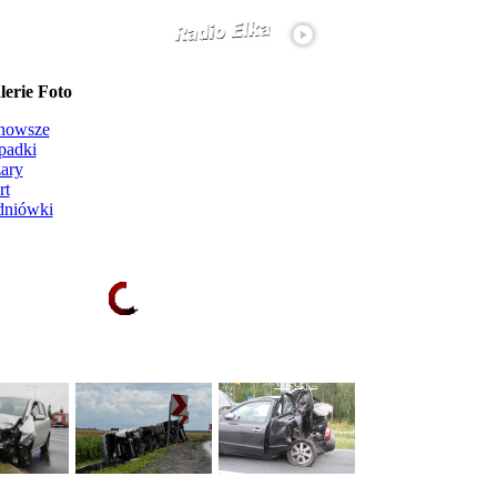
erie Foto
nowsze
padki
ary
rt
dniówki
Ładowanie galerii zdjęć...
więcej...