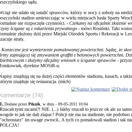
leszczyńskiego sądu.
Wciąż nie udało się ustalić sprawców, którzy w nocy z soboty na niedz
leszczyński stadion umieszczając w wielu miejscach hasła Sparty Wrocł
formalnie nie rozpoczęła czynności.
- Czekamy na oficjalnie złożenie w
czyny ścigane są z oskarżenia prywatnego
- mówi Rosiński. Taki wnio
formalnie złożony dziś przez Miejski Ośrodek Sportu i Rekreacji w Les
szacuje straty.
-
Konieczne jest wymierzenie pomalowanej powierzchni. Sądzę, że skor
firmy zajmującej się zmywaniem graffiti z betonowych powierzchni. Dziś
dzielnicowym i złożymy oficjalny wniosek o ściganie sprawców
- przyz
Tomkowiak, dyrektor MOSiR-u.
Napisy znajdują się na dużej części elementów stadionu, kasach, a tak
którym znajduje się restauracja. (mich)
Napisz komentarz
Dodaj z
Komentarze (74)
1.
Dodane przez
Piknik
, w dniu - 09-05-2011 10:04
Rzucali tymi racami?! NIE. (...) Jakby rzucali to jeszcze ok ale za sam
wogole to jak sie dali zlapac? Policji nie ma na stadionie, nie podobno 
"ochroniarz" im uwage zwrocil.. A tych co pomalowali stadion i tak n
POLCJA!