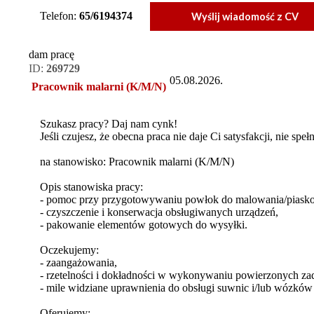
Telefon:
65/6194374
Wyślij wiadomość z CV
dam pracę
ID:
269729
05.08.2026.
Pracownik malarni (K/M/N)
Szukasz pracy? Daj nam cynk!
Jeśli czujesz, że obecna praca nie daje Ci satysfakcji, nie sp
na stanowisko: Pracownik malarni (K/M/N)
Opis stanowiska pracy:
- pomoc przy przygotowywaniu powłok do malowania/piask
- czyszczenie i konserwacja obsługiwanych urządzeń,
- pakowanie elementów gotowych do wysyłki.
Oczekujemy:
- zaangażowania,
- rzetelności i dokładności w wykonywaniu powierzonych za
- mile widziane uprawnienia do obsługi suwnic i/lub wózkó
Oferujemy: