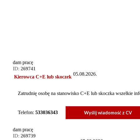
dam pracę
ID:
269741
05.08.2026.
Kierowca C+E lub skoczek
Zatrudnię osobę na stanowisko C+E lub skoczka wszelkie in
Telefon:
533036343
Wyślij wiadomość z CV
dam pracę
ID:
269739