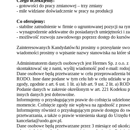
Czego oczekujemy:
- gotowości do pracy zmianowej – trzy zmiany
- mile widziane doświadczenie w pracy na produkcji
Co oferujemy:
- stabilne zatrudnienie w firmie o ugruntowanej pozycji na ry
- wynagrodzenie adekwatne do posiadanych umiejętności i z
- możliwość rozwoju zawodowego poprzez dostęp do kursów 
Zainteresowanych Kandydatów/ki prosimy o przesyłanie swoic
wiadomości prosimy o wpisanie nazwy stanowiska na które skł
Administratorem danych osobowych jest Hermes Sp. z o.o. z
skontaktować się z nami, wyślij wiadomość pod e-mail: rodo
Dane osobowe będą przetwarzane w celu przeprowadzenia bieżąc
RODO. Inne dane podane w tym celu lub w celu udziału w prz
zgody, zgodnie z art. 6 ust. 1 lit. a) lub art. 9 ust. 2 lit. a) RO
Podanie danych w zakresie określonym w art. 221 Kodeksu pra
innych danych jest dobrowolne.
Informujemy o przysługującym prawie do cofnięcia udzielo
momencie. Cofnięcie zgody nie wpływa na zgodność z prawem
Informujemy również o przysługującym prawie dostępu do swo
przetwarzania, a także o prawie wniesienia skargi do Urzę
kancelaria@uodo.gov.pl.
Dane osobowe będą przetwarzane przez 3 miesiące od ukończ