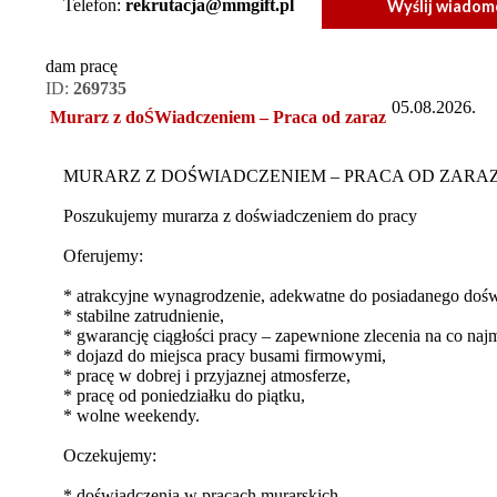
Telefon:
rekrutacja@mmgift.pl
Wyślij wiadom
dam pracę
ID:
269735
05.08.2026.
Murarz z doŚWiadczeniem – Praca od zaraz
MURARZ Z DOŚWIADCZENIEM – PRACA OD ZARAZ
Poszukujemy murarza z doświadczeniem do pracy
Oferujemy:
* atrakcyjne wynagrodzenie, adekwatne do posiadanego dośw
* stabilne zatrudnienie,
* gwarancję ciągłości pracy – zapewnione zlecenia na co najm
* dojazd do miejsca pracy busami firmowymi,
* pracę w dobrej i przyjaznej atmosferze,
* pracę od poniedziałku do piątku,
* wolne weekendy.
Oczekujemy:
* doświadczenia w pracach murarskich,