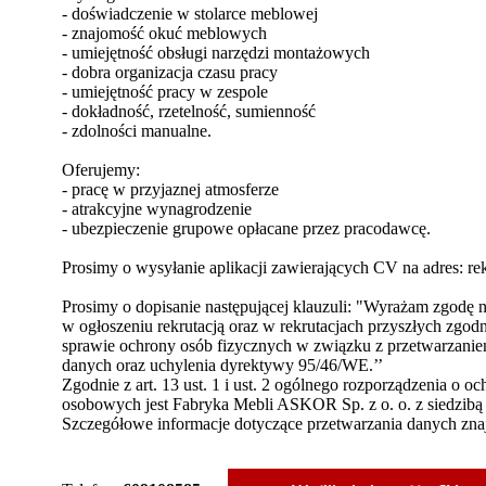
- doświadczenie w stolarce meblowej
- znajomość okuć meblowych
- umiejętność obsługi narzędzi montażowych
- dobra organizacja czasu pracy
- umiejętność pracy w zespole
- dokładność, rzetelność, sumienność
- zdolności manualne.
Oferujemy:
- pracę w przyjaznej atmosferze
- atrakcyjne wynagrodzenie
- ubezpieczenie grupowe opłacane przez pracodawcę.
Prosimy o wysyłanie aplikacji zawierających CV na adres: re
Prosimy o dopisanie następującej klauzuli: "Wyrażam zgod
w ogłoszeniu rekrutacją oraz w rekrutacjach przyszłych zgod
sprawie ochrony osób fizycznych w związku z przetwarzani
danych oraz uchylenia dyrektywy 95/46/WE.’’
Zgodnie z art. 13 ust. 1 i ust. 2 ogólnego rozporządzenia o 
osobowych jest Fabryka Mebli ASKOR Sp. z o. o. z siedzibą
Szczegółowe informacje dotyczące przetwarzania danych znajd