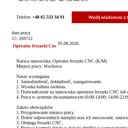
Telefon:
+48 65 533 34 91
Wyślij wiadomość z
dam pracę
ID:
269712
05.08.2026.
Operator frezarki Cnc
Nazwa stanowiska: Operator frezarki CNC (K/M)
Miejsce pracy: Wschowa
Nasze wymagania
1. Samodzielność, dokładność, zaangażowanie.
2. Wysoka kultura osobista.
3. Doświadczenie na stanowisku operatora frezarki CNC lub 
4. Praca w systemie dwuzmianowym (6:00-14:00; 14:00-22:0
Zakres obowiązków
1. Przygotowanie miejsca pracy.
2. Dobór odpowiednich narzędzi oraz ich mocowanie, ustawi
3. Obsługa frezarki CNC.
4. Bieżąca kontrola detalu w trakcie obróbki z wymaganiami 