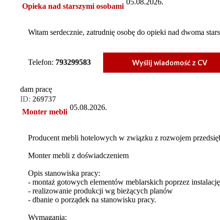
05.08.2026.
Opieka nad starszymi osobami
Witam serdecznie, zatrudnię osobę do opieki nad dwoma star
Telefon:
793299583
Wyślij wiadomość z CV
dam pracę
ID:
269737
05.08.2026.
Monter mebli
Producent mebli hotelowych w związku z rozwojem przedsię
Monter mebli z doświadczeniem
Opis stanowiska pracy:
- montaż gotowych elementów meblarskich poprzez instalac
- realizowanie produkcji wg bieżących planów
- dbanie o porządek na stanowisku pracy.
Wymagania: