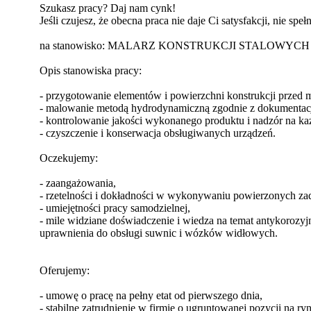
Szukasz pracy? Daj nam cynk!
Jeśli czujesz, że obecna praca nie daje Ci satysfakcji, nie sp
na stanowisko: MALARZ KONSTRUKCJI STALOWYCH 
Opis stanowiska pracy:
- przygotowanie elementów i powierzchni konstrukcji przed
- malowanie metodą hydrodynamiczną zgodnie z dokumentacj
- kontrolowanie jakości wykonanego produktu i nadzór na ka
- czyszczenie i konserwacja obsługiwanych urządzeń.
Oczekujemy:
- zaangażowania,
- rzetelności i dokładności w wykonywaniu powierzonych za
- umiejętności pracy samodzielnej,
- mile widziane doświadczenie i wiedza na temat antykoroz
uprawnienia do obsługi suwnic i wózków widłowych.
Oferujemy:
- umowę o pracę na pełny etat od pierwszego dnia,
- stabilne zatrudnienie w firmie o ugruntowanej pozycji na ry