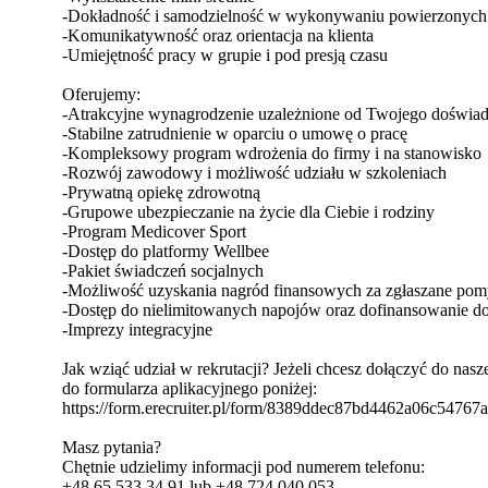
-Dokładność i samodzielność w wykonywaniu powierzonych
-Komunikatywność oraz orientacja na klienta
-Umiejętność pracy w grupie i pod presją czasu
Oferujemy:
-Atrakcyjne wynagrodzenie uzależnione od Twojego doświadc
-Stabilne zatrudnienie w oparciu o umowę o pracę
-Kompleksowy program wdrożenia do firmy i na stanowisko
-Rozwój zawodowy i możliwość udziału w szkoleniach
-Prywatną opiekę zdrowotną
-Grupowe ubezpieczanie na życie dla Ciebie i rodziny
-Program Medicover Sport
-Dostęp do platformy Wellbee
-Pakiet świadczeń socjalnych
-Możliwość uzyskania nagród finansowych za zgłaszane pom
-Dostęp do nielimitowanych napojów oraz dofinansowanie do
-Imprezy integracyjne
Jak wziąć udział w rekrutacji? Jeżeli chcesz dołączyć do nas
do formularza aplikacyjnego poniżej:
https://form.erecruiter.pl/form/8389ddec87bd4462a06c54767
Masz pytania?
Chętnie udzielimy informacji pod numerem telefonu:
+48 65 533 34 91​ lub +48 724 040 053