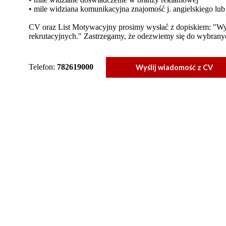
• mile widziana komunikacyjna znajomość j. angielskiego lub
CV oraz List Motywacyjny prosimy wysłać z dopiskiem: "W
rekrutacyjnych." Zastrzegamy, że odezwiemy się do wybran
Telefon:
782619000
Wyślij wiadomość z CV