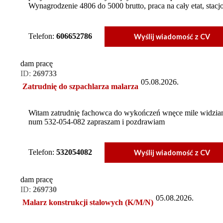
Wynagrodzenie 4806 do 5000 brutto, praca na cały etat, stac
Telefon:
606652786
Wyślij wiadomość z CV
dam pracę
ID:
269733
05.08.2026.
Zatrudnię do szpachlarza malarza
Witam zatrudnię fachowca do wykończeń wnęce mile widziane
num 532-054-082 zapraszam i pozdrawiam
Telefon:
532054082
Wyślij wiadomość z CV
dam pracę
ID:
269730
05.08.2026.
Malarz konstrukcji stalowych (K/M/N)