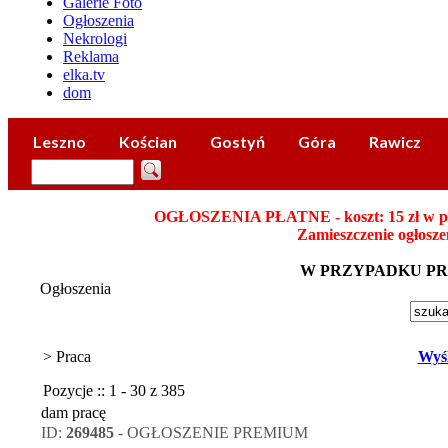
Galerie Foto
10.08 Klub 
Ogłoszenia
Nekrologi
Reklama
elka.tv
dom
Leszno
Kościan
Gostyń
Góra
Rawicz
OGŁOSZENIA PŁATNE - koszt: 15 zł w płatn
Zamieszczenie ogłosze
W PRZYPADKU P
Ogłoszenia
> Praca
Wyśl
Pozycje :: 1 - 30 z 385
dam pracę
ID:
269485
- OGŁOSZENIE PREMIUM