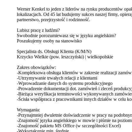
Werner Kenkel to jeden z liderów na rynku producentów opako
lokalizacjach. Od 45 lat budujemy sukces naszej firmy, opier
partnerstwo, przejrzystość i rodzinność.
Lubisz pracę z ludźmi?
Swobodnie porozumiewasz się w języku angielskim?
Poszukujemy osoby na stanowisko
Specjalista ds. Obsługi Klienta (K/M/N)
Krzycko Wielkie (pow. leszczyński) | wielkopolskie
Zakres obowiązków:
-Kompleksowa obsługa klientów w zakresie realizacji zamów
-Utrzymywanie trwałych relacji z klientami
-Wprowadzanie danych do systemu produkcyjnego
-Prowadzenie dokumentacji dot. zamówień i zleceń produkcy
-Bieżąca weryfikacja terminowości wykonywanych zamówie
-Ścisła współpraca z pracownikami innych działów w celu ko
Wymagania:
-Przynajmniej dwuletnie doświadczenie w pracy na podobny
-Znajomość języka angielskiego w mowie i piśmie na pozio
-Znajomość pakietu MS Office (w szczególności Excel)
-Wykształcenie min. średnie