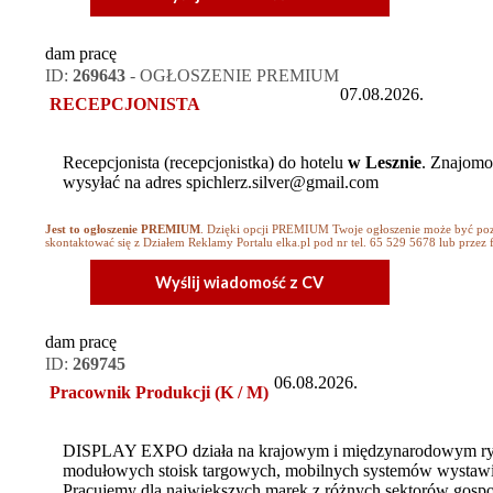
dam pracę
ID:
269643
- OGŁOSZENIE PREMIUM
07.08.2026.
RECEPCJONISTA
Recepcjonista (recepcjonistka) do hotelu
w Lesznie
. Znajomo
wysyłać na adres spichlerz.silver@gmail.com
Jest to ogłoszenie PREMIUM
. Dzięki opcji PREMIUM Twoje ogłoszenie może być
skontaktować się z Działem Reklamy Portalu elka.pl pod nr tel. 65 529 5678 lub przez 
Wyślij wiadomość z CV
dam pracę
ID:
269745
06.08.2026.
Pracownik Produkcji (K / M)
DISPLAY EXPO działa na krajowym i międzynarodowym rynk
modułowych stoisk targowych, mobilnych systemów wystawie
Pracujemy dla największych marek z różnych sektorów gospo