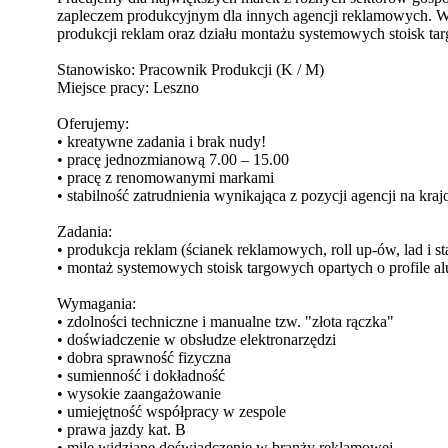
zapleczem produkcyjnym dla innych agencji reklamowych. 
produkcji reklam oraz działu montażu systemowych stoisk ta
Stanowisko: Pracownik Produkcji (K / M)
Miejsce pracy: Leszno
Oferujemy:
• kreatywne zadania i brak nudy!
• pracę jednozmianową 7.00 – 15.00
• pracę z renomowanymi markami
• stabilność zatrudnienia wynikająca z pozycji agencji na 
Zadania:
• produkcja reklam (ścianek reklamowych, roll up-ów, lad i
• montaż systemowych stoisk targowych opartych o profile alu
Wymagania:
• zdolności techniczne i manualne tzw. "złota rączka"
• doświadczenie w obsłudze elektronarzędzi
• dobra sprawność fizyczna
• sumienność i dokładność
• wysokie zaangażowanie
• umiejętność współpracy w zespole
• prawa jazdy kat. B
• mile widziane doświadczenie w branży reklamowej