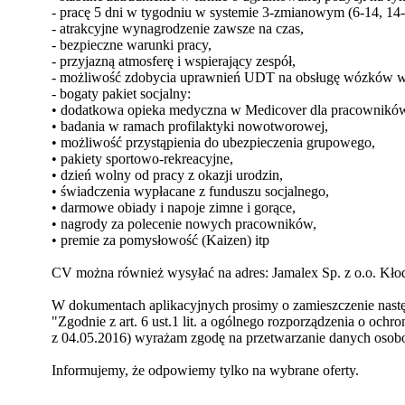
- pracę 5 dni w tygodniu w systemie 3-zmianowym (6-14, 14-
- atrakcyjne wynagrodzenie zawsze na czas,
- bezpieczne warunki pracy,
- przyjazną atmosferę i wspierający zespół,
- możliwość zdobycia uprawnień UDT na obsługę wózków w
- bogaty pakiet socjalny:
• dodatkowa opieka medyczna w Medicover dla pracowników
• badania w ramach profilaktyki nowotworowej,
• możliwość przystąpienia do ubezpieczenia grupowego,
• pakiety sportowo-rekreacyjne,
• dzień wolny od pracy z okazji urodzin,
• świadczenia wypłacane z funduszu socjalnego,
• darmowe obiady i napoje zimne i gorące,
• nagrody za polecenie nowych pracowników,
• premie za pomysłowość (Kaizen) itp
CV można również wysyłać na adres: Jamalex Sp. z o.o. Kło
W dokumentach aplikacyjnych prosimy o zamieszczenie następ
"Zgodnie z art. 6 ust.1 lit. a ogólnego rozporządzenia o och
z 04.05.2016) wyrażam zgodę na przetwarzanie danych osobow
Informujemy, że odpowiemy tylko na wybrane oferty.