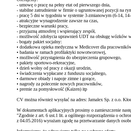
- umowę o pracę na pełny etat od pierwszego dnia,
- stabilne zatrudnienie w firmie o ugruntowanej pozycji na ry
- pracę 5 dni w tygodniu w systemie 3-zmianowym (6-14, 14-
- atrakcyjne wynagrodzenie zawsze na czas,
- bezpieczne warunki pracy,
- przyjazną atmosferę i wspierający zespół,
- możliwość zdobycia uprawnień UDT na obsługę wózków w
- bogaty pakiet socjalny:
• dodatkowa opieka medyczna w Medicover dla pracowników
• badania w ramach profilaktyki nowotworowej,
• możliwość przystąpienia do ubezpieczenia grupowego,
• pakiety sportowo-rekreacyjne,
• dzień wolny od pracy z okazji urodzin,
• świadczenia wypłacane z funduszu socjalnego,
• darmowe obiady i napoje zimne i gorące,
• nagrody za polecenie nowych pracowników,
• premie za pomysłowość (Kaizen) itp
CV można również wysyłać na adres: Jamalex Sp. z o.o. Kło
W dokumentach aplikacyjnych prosimy o zamieszczenie następ
"Zgodnie z art. 6 ust.1 lit. a ogólnego rozporządzenia o och
z 04.05.2016) wyrażam zgodę na przetwarzanie danych osobow