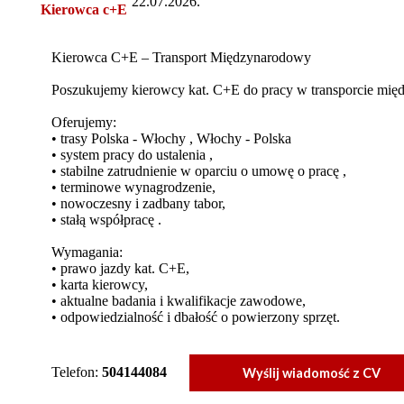
22.07.2026.
Kierowca c+E
Kierowca C+E – Transport Międzynarodowy
Poszukujemy kierowcy kat. C+E do pracy w transporcie mi
Oferujemy:
• trasy Polska - Włochy , Włochy - Polska
• system pracy do ustalenia ,
• stabilne zatrudnienie w oparciu o umowę o pracę ,
• terminowe wynagrodzenie,
• nowoczesny i zadbany tabor,
• stałą współpracę .
Wymagania:
• prawo jazdy kat. C+E,
• karta kierowcy,
• aktualne badania i kwalifikacje zawodowe,
• odpowiedzialność i dbałość o powierzony sprzęt.
Telefon:
504144084
Wyślij wiadomość z CV