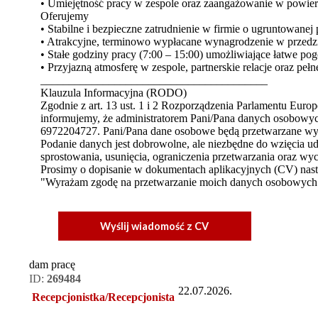
• Umiejętność pracy w zespole oraz zaangażowanie w powie
Oferujemy
• Stabilne i bezpieczne zatrudnienie w firmie o ugruntowanej 
• Atrakcyjne, terminowo wypłacane wynagrodzenie w przedzial
• Stałe godziny pracy (7:00 – 15:00) umożliwiające łatwe 
• Przyjazną atmosferę w zespole, partnerskie relacje oraz peł
________________________________________
Klauzula Informacyjna (RODO)
Zgodnie z art. 13 ust. 1 i 2 Rozporządzenia Parlamentu Eur
informujemy, że administratorem Pani/Pana danych osobowych 
6972204727. Pani/Pana dane osobowe będą przetwarzane wyłąc
Podanie danych jest dobrowolne, ale niezbędne do wzięcia ud
sprostowania, usunięcia, ograniczenia przetwarzania oraz 
Prosimy o dopisanie w dokumentach aplikacyjnych (CV) nastę
"Wyrażam zgodę na przetwarzanie moich danych osobowych prz
Wyślij wiadomość z CV
dam pracę
ID:
269484
22.07.2026.
Recepcjonistka/Recepcjonista