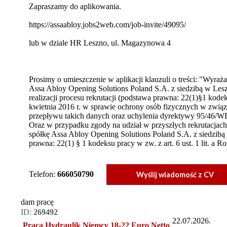
Zapraszamy do aplikowania.
https://assaabloy.jobs2web.com/job-invite/49095/
lub w dziale HR Leszno, ul. Magazynowa 4
Prosimy o umieszczenie w aplikacji klauzuli o treści: "Wyr
Assa Abloy Opening Solutions Poland S.A. z siedzibą w Lesz
realizacji procesu rekrutacji (podstawa prawna: 22(1)§1 kodeks
kwietnia 2016 r. w sprawie ochrony osób fizycznych w zwi
przepływu takich danych oraz uchylenia dyrektywy 95/46/W
Oraz w przypadku zgody na udział w przyszłych rekrutacja
spółkę Assa Abloy Opening Solutions Poland S.A. z siedzibą
prawna: 22(1) § 1 kodeksu pracy w zw. z art. 6 ust. 1 lit. a R
Telefon:
666050790
Wyślij wiadomość z CV
dam pracę
ID:
269492
22.07.2026.
Praca Hydraulik Niemcy 18-22 Euro Netto