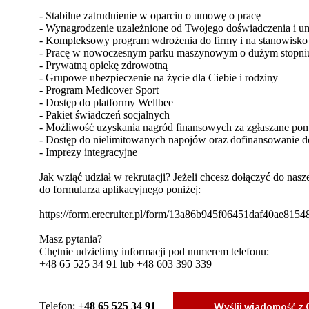
- Stabilne zatrudnienie w oparciu o umowę o pracę
- Wynagrodzenie uzależnione od Twojego doświadczenia i um
- Kompleksowy program wdrożenia do firmy i na stanowisko
- Pracę w nowoczesnym parku maszynowym o dużym stopniu
- Prywatną opiekę zdrowotną
- Grupowe ubezpieczenie na życie dla Ciebie i rodziny
- Program Medicover Sport
- Dostęp do platformy Wellbee
- Pakiet świadczeń socjalnych
- Możliwość uzyskania nagród finansowych za zgłaszane po
- Dostęp do nielimitowanych napojów oraz dofinansowanie d
- Imprezy integracyjne
Jak wziąć udział w rekrutacji? Jeżeli chcesz dołączyć do nas
do formularza aplikacyjnego poniżej:
https://form.erecruiter.pl/form/13a86b945f06451daf40ae815
Masz pytania?
Chętnie udzielimy informacji pod numerem telefonu:
+48 65 525 34 91 lub +48 603 390 339
Telefon:
+48 65 525 34 91
Wyślij wiadomość z