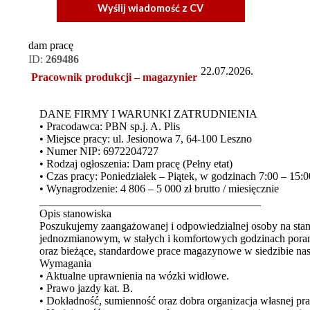
Wyślij wiadomość z CV
dam pracę
ID:
269486
22.07.2026.
Pracownik produkcji – magazynier
DANE FIRMY I WARUNKI ZATRUDNIENIA
• Pracodawca: PBN sp.j. A. Plis
• Miejsce pracy: ul. Jesionowa 7, 64-100 Leszno
• Numer NIP: 6972204727
• Rodzaj ogłoszenia: Dam pracę (Pełny etat)
• Czas pracy: Poniedziałek – Piątek, w godzinach 7:00 – 15
• Wynagrodzenie: 4 806 – 5 000 zł brutto / miesięcznie
________________________________________
Opis stanowiska
Poszukujemy zaangażowanej i odpowiedzialnej osoby na stan
jednozmianowym, w stałych i komfortowych godzinach pora
oraz bieżące, standardowe prace magazynowe w siedzibie nas
Wymagania
• Aktualne uprawnienia na wózki widłowe.
• Prawo jazdy kat. B.
• Dokładność, sumienność oraz dobra organizacja własnej pra