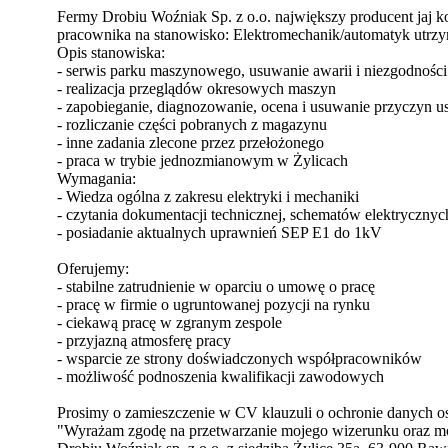
Fermy Drobiu Woźniak Sp. z o.o. największy producent jaj 
pracownika na stanowisko: Elektromechanik/automatyk utrzy
Opis stanowiska:
- serwis parku maszynowego, usuwanie awarii i niezgodności
- realizacja przeglądów okresowych maszyn
- zapobieganie, diagnozowanie, ocena i usuwanie przyczyn u
- rozliczanie części pobranych z magazynu
- inne zadania zlecone przez przełożonego
- praca w trybie jednozmianowym w Żylicach
Wymagania:
- Wiedza ogólna z zakresu elektryki i mechaniki
- czytania dokumentacji technicznej, schematów elektrycznyc
- posiadanie aktualnych uprawnień SEP E1 do 1kV
Oferujemy:
- stabilne zatrudnienie w oparciu o umowę o pracę
- pracę w firmie o ugruntowanej pozycji na rynku
- ciekawą pracę w zgranym zespole
- przyjazną atmosferę pracy
- wsparcie ze strony doświadczonych współpracowników
- możliwość podnoszenia kwalifikacji zawodowych
Prosimy o zamieszczenie w CV klauzuli o ochronie danych 
"Wyrażam zgodę na przetwarzanie mojego wizerunku oraz m