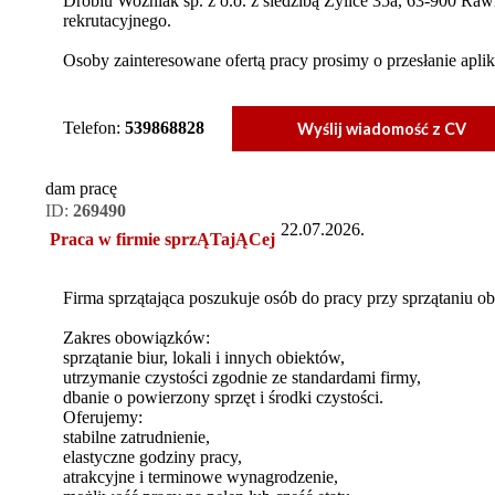
Drobiu Woźniak sp. z o.o. z siedzibą Żylice 35a, 63-900 Ra
rekrutacyjnego.
Osoby zainteresowane ofertą pracy prosimy o przesłanie aplik
Telefon:
539868828
Wyślij wiadomość z CV
dam pracę
ID:
269490
22.07.2026.
Praca w firmie sprzĄTajĄCej
Firma sprzątająca poszukuje osób do pracy przy sprzątaniu o
Zakres obowiązków:
sprzątanie biur, lokali i innych obiektów,
utrzymanie czystości zgodnie ze standardami firmy,
dbanie o powierzony sprzęt i środki czystości.
Oferujemy:
stabilne zatrudnienie,
elastyczne godziny pracy,
atrakcyjne i terminowe wynagrodzenie,