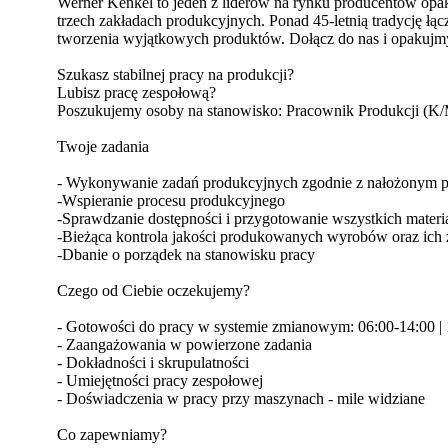
Werner Kenkel to jeden z liderów na rynku producentów opako
trzech zakładach produkcyjnych. Ponad 45-letnią tradycję łą
tworzenia wyjątkowych produktów. Dołącz do nas i opakujmy
Szukasz stabilnej pracy na produkcji?
Lubisz pracę zespołową?
Poszukujemy osoby na stanowisko: Pracownik Produkcji (K
Twoje zadania
- Wykonywanie zadań produkcyjnych zgodnie z nałożonym p
-Wspieranie procesu produkcyjnego
-Sprawdzanie dostępności i przygotowanie wszystkich mater
-Bieżąca kontrola jakości produkowanych wyrobów oraz ic
-Dbanie o porządek na stanowisku pracy
Czego od Ciebie oczekujemy?
- Gotowości do pracy w systemie zmianowym: 06:00-14:00 | 
- Zaangażowania w powierzone zadania
- Dokładności i skrupulatności
- Umiejętności pracy zespołowej
- Doświadczenia w pracy przy maszynach - mile widziane
Co zapewniamy?