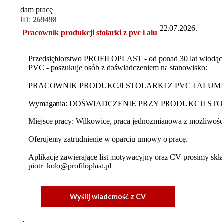
dam pracę
ID:
269498
22.07.2026.
Pracownik produkcji stolarki z pvc i alu
Przedsiębiorstwo PROFILOPLAST - od ponad 30 lat wiodący P
PVC - poszukuje osób z doświadczeniem na stanowisko:
PRACOWNIK PRODUKCJI STOLARKI Z PVC I ALUM
Wymagania: DOŚWIADCZENIE PRZY PRODUKCJI ST
Miejsce pracy: Wilkowice, praca jednozmianowa z możliwośc
Oferujemy zatrudnienie w oparciu umowy o pracę.
Aplikacje zawierające list motywacyjny oraz CV prosimy skła
piotr_kolo@profiloplast.pl
Wyślij wiadomość z CV