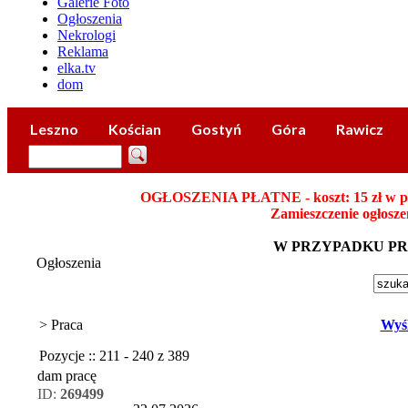
Galerie Foto
Ogłoszenia
Nekrologi
Reklama
elka.tv
dom
Leszno
Kościan
Gostyń
Góra
Rawicz
OGŁOSZENIA PŁATNE - koszt: 15 zł w płatn
Zamieszczenie ogłosze
W PRZYPADKU P
Ogłoszenia
> Praca
Wyśl
Pozycje :: 211 - 240 z 389
dam pracę
ID:
269499