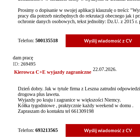
Prosimy o dopisanie w swojej aplikacji klauzulę o treści: 
pracy dla potrzeb niezbędnych do rekrutacji obecnego jak i p
ochronie danych osobowych, tekst jednolity: Dz.U. z 2015 r. 
Telefon:
500135518
Wyślij wiadomość z CV
dam pracę
ID:
269495
22.07.2026.
Kierowca C+E wyjazdy zagraniczne
Dzień dobry. Jak w tytule firma z Leszna zatrudni odpowied
drogowa plus laweta.
Wyjazdy po kraju i zagranice w większości Niemcy.
Kółka tygodniowe , praktycznie każdy weekend w domu .
Zapraszam do kontaktu tel 661309198
Telefon:
693213565
Wyślij wiadomość z CV