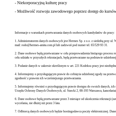
- Niekorporacyjną kulturę pracy
- Możliwość rozwoju zawodowego poprzez dostęp do kursów 
Informacje o warunkach przetwarzania danych osobowych kandydatów do pracy:
1. Administratorem danych osobowych jest Hermes Sp. z o.o. z siedzibą przy ul.
mail: rodo@hermes-amita.com.pl lub zadzwoń pod numer tel. 65/529 93 31.
2. Dane osobowe będą przetwarzane w celu przeprowadzenia bieżącego procesu rekr
celu udziału w przyszłych rekrutacjach, będą przetwarzane na podstawie udzielonej zgo
3. Podanie danych w zakresie określonym w art. 221 Kodeksu pracy jest niezbędne
4. Informujemy o przysługującym prawie do cofnięcia udzielonej zgody na prze
zgodność z prawem ich wcześniejszego przetwarzania.
5. Informujemy również o przysługującym prawie dostępu do swoich danych, ich spr
Urzędu Ochrony Danych Osobowych, ul. Stawki 2, 00-193 Warszawa, kancelaria
6. Dane osobowe będą przetwarzane przez 3 miesiące od ukończenia rekrutacji (
wycofania, nie dłużej niż przez 3 lata.
7. Odbiorcą danych osobowych będzie hostingodawca poczty elektronicznej. Dan