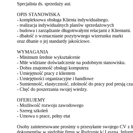
Specjalista ds. sprzedaży aut.
OPIS STANOWISKA
- kompleksowa obsługa Klienta indywidualnego.
- realizacja indywidualnych planów sprzedażowych
- budowa i zarządzanie długotrwałymi relacjami z Klientami.
- dbałość o wzmacnianie pozytywnego wizerunku marki
oraz dbanie o jej standardy jakościowe.
WYMAGANIA
- Minimum średnie wykształcenie
- Mile widziane doświadczenie na podobnym stanowisku.
- Dobra znajomość obsługi komputera
- Umiejętność pracy z klientem
- Umiejętności organizacyjne i handlowe
- Sumienność, elastyczność, zdolność do pracy pod presją cza
- Chęć do poszerzania swojej wiedzy.
OFERUJEMY
- Możliwość rozwoju zawodowego
- Szereg szkoleń
- Umowa o prace, pełny etat
Osoby zainteresowane prosimy o przesyłanie swojego CV z 
dokumentów w siedzibie firmy w Rydzynie k/ Leszna. Inform