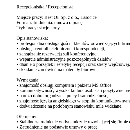
Recepcjonistka / Recepcjonista
Miejsce pracy: Best Oil Sp. z o.o., Lasocice
Forma zatrudnienia: umowa o pracę
Tryb pracy: stacjonarny
Opis stanowiska:
• profesjonalna obsługa gości i klientów odwiedzających firm
• obsługa centrali telefonicznej i korespondencji,
• zarządzanie rezerwacją sali konferencyjnej,
• wsparcie administracyjne poszczególnych działów,
• dbanie o porządek i estetykę recepcji oraz strefy wejściowej,
• składanie zamówień na materiały biurowe.
Wymagania:
• znajomość obsługi komputera i pakietu MS Office,
• komunikatywność, wysoka kultura osobista i pozytywne nas
• bardzo dobra organizacja pracy i samodzielność,
• znajomość języka angielskiego w stopniu komunikatywnym
• doświadczenie na podobnym stanowisku mile widziane.
Oferujemy:
• Stabilne zatrudnienie w dynamicznie rozwijającej się firmie
• Zatrudnienie na podstawie umowy o pracę,