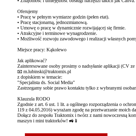
• Znajomość i umiejętność obsługi narzędzi takich jak Canva.
Oferujemy
• Pracę w pełnym wymiarze godzin (pełen etat).
• Pracę stacjonarną, jednozmianową.
• Umowę o pracę w dynamicznie rozwijającej się firmie.
• Atrakcyjne i terminowe wynagrodzenie.
• Możliwość rozwoju zawodowego i realizacji własnych pom
Miejsce pracy: Kąkolewo
Jak aplikować?
Zainteresowane osoby prosimy o nadsyłanie aplikacji (CV ze z
📧 m.lubinski@traktomix.pl
z dopiskiem w temacie:
"Specjalista ds. Social Media"
Zastrzegamy sobie prawo kontaktu tylko z wybranymi osobam
Klauzula RODO
Zgodnie z art. 6 ust. 1 lit. a ogólnego rozporządzenia o och
119 z 04.05.2016) wyrażam zgodę na przetwarzanie moich dany
Dołącz do zespołu Traktomix i twórz z nami nowoczesną kom
maszyn i mini traktorków! 🚜📱