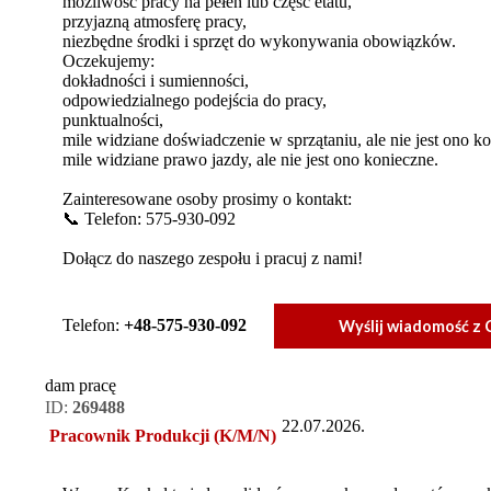
możliwość pracy na pełen lub część etatu,
przyjazną atmosferę pracy,
niezbędne środki i sprzęt do wykonywania obowiązków.
Oczekujemy:
dokładności i sumienności,
odpowiedzialnego podejścia do pracy,
punktualności,
mile widziane doświadczenie w sprzątaniu, ale nie jest ono k
mile widziane prawo jazdy, ale nie jest ono konieczne.
Zainteresowane osoby prosimy o kontakt:
📞 Telefon: 575-930-092
Dołącz do naszego zespołu i pracuj z nami!
Telefon:
+48-575-930-092
Wyślij wiadomość z 
dam pracę
ID:
269488
22.07.2026.
Pracownik Produkcji (K/M/N)