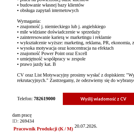
• budowanie własnej bazy klientów
• obsługa zapytań internetowych
Wymagania:
• znajomość j. niemieckiego lub j. angielskiego
• mile widziane doświadczenie w sprzedaży
• zainteresowanie karierą w marketingu i reklamie
• wykształcenie wyższe: marketing, reklama, PR, ekonomia, 
• wysoka motywacja oraz koncentracja na efektach
• znajomość Power Point oraz Excell
• umiejętność współpracy w zespole
• prawo jazdy kat. B
CV oraz List Motywacyjny prosimy wysłać z dopiskiem: "W
rekrutacyjnych." Zastrzegamy, że odezwiemy się do wybran
Telefon:
782619000
Wyślij wiadomość z CV
dam pracę
ID:
269434
20.07.2026.
Pracownik Produkcji (K / M)