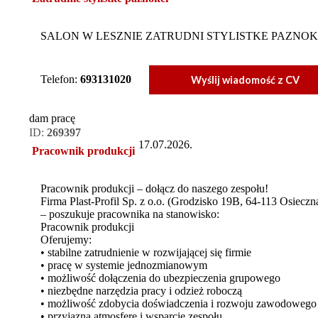
SALON W LESZNIE ZATRUDNI STYLISTKE PAZNOK
Telefon:
693131020
Wyślij wiadomość z CV
dam pracę
ID:
269397
17.07.2026.
Pracownik produkcji
Pracownik produkcji – dołącz do naszego zespołu!
Firma Plast-Profil Sp. z o.o. (Grodzisko 19B, 64-113 Osiecz
– poszukuje pracownika na stanowisko:
Pracownik produkcji
Oferujemy:
• stabilne zatrudnienie w rozwijającej się firmie
• pracę w systemie jednozmianowym
• możliwość dołączenia do ubezpieczenia grupowego
• niezbędne narzędzia pracy i odzież roboczą
• możliwość zdobycia doświadczenia i rozwoju zawodowego
• przyjazną atmosferę i wsparcie zespołu