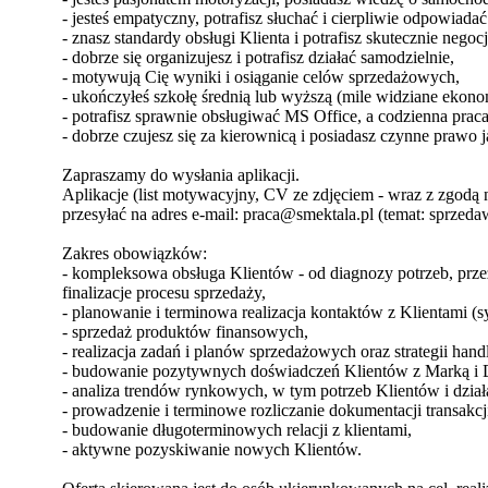
- jesteś empatyczny, potrafisz słuchać i cierpliwie odpowiada
- znasz standardy obsługi Klienta i potrafisz skutecznie nego
- dobrze się organizujesz i potrafisz działać samodzielnie,
- motywują Cię wyniki i osiąganie celów sprzedażowych,
- ukończyłeś szkołę średnią lub wyższą (mile widziane ekono
- potrafisz sprawnie obsługiwać MS Office, a codzienna pra
- dobrze czujesz się za kierownicą i posiadasz czynne prawo j
Zapraszamy do wysłania aplikacji.
Aplikacje (list motywacyjny, CV ze zdjęciem - wraz z zgodą 
przesyłać na adres e-mail: praca@smektala.pl (temat: sprze
Zakres obowiązków:
- kompleksowa obsługa Klientów - od diagnozy potrzeb, przez
finalizacje procesu sprzedaży,
- planowanie i terminowa realizacja kontaktów z Klientami 
- sprzedaż produktów finansowych,
- realizacja zadań i planów sprzedażowych oraz strategii hand
- budowanie pozytywnych doświadczeń Klientów z Marką i 
- analiza trendów rynkowych, w tym potrzeb Klientów i dział
- prowadzenie i terminowe rozliczanie dokumentacji transakcj
- budowanie długoterminowych relacji z klientami,
- aktywne pozyskiwanie nowych Klientów.