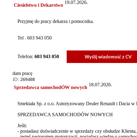
19.07.2026.
Ciesielstwo i Dekarstwo
Przyjmę do pracy dekarza i pomocnika.
Tel . 603 943 050
Telefon:
603 943 050
Wyślij wiadomość z CV
dam pracę
ID:
269408
18.07.2026.
Sprzedawca samochodÓW nowych
Smektała Sp. z o.o. Autoryzowany Dealer Renault i Dacia w L
SPRZEDAWCA SAMOCHODÓW NOWYCH
Jeśli:
- posiadasz doświadczenie w sprzedaży czy obsłudze Klienta,
- jesteś pasjonatem motoryzacji, posiadasz wiedzę o samoch