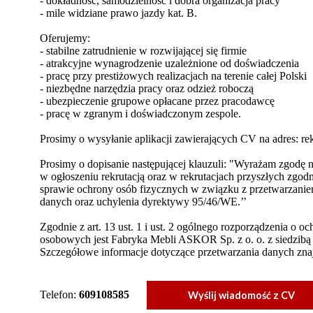
- dokładność, samodzielność i dobra organizacja pracy
- mile widziane prawo jazdy kat. B.
Oferujemy:
- stabilne zatrudnienie w rozwijającej się firmie
- atrakcyjne wynagrodzenie uzależnione od doświadczenia
- pracę przy prestiżowych realizacjach na terenie całej Polski
- niezbędne narzędzia pracy oraz odzież roboczą
- ubezpieczenie grupowe opłacane przez pracodawcę
- pracę w zgranym i doświadczonym zespole.
Prosimy o wysyłanie aplikacji zawierających CV na adres: re
Prosimy o dopisanie następującej klauzuli: "Wyrażam zgod
w ogłoszeniu rekrutacją oraz w rekrutacjach przyszłych zgod
sprawie ochrony osób fizycznych w związku z przetwarzani
danych oraz uchylenia dyrektywy 95/46/WE.’’
Zgodnie z art. 13 ust. 1 i ust. 2 ogólnego rozporządzenia o 
osobowych jest Fabryka Mebli ASKOR Sp. z o. o. z siedzibą
Szczegółowe informacje dotyczące przetwarzania danych znajd
Telefon:
609108585
Wyślij wiadomość z CV