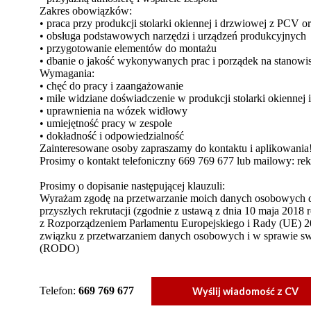
Zakres obowiązków:
• praca przy produkcji stolarki okiennej i drzwiowej z PCV o
• obsługa podstawowych narzędzi i urządzeń produkcyjnych
• przygotowanie elementów do montażu
• dbanie o jakość wykonywanych prac i porządek na stanowi
Wymagania:
• chęć do pracy i zaangażowanie
• mile widziane doświadczenie w produkcji stolarki okiennej 
• uprawnienia na wózek widłowy
• umiejętność pracy w zespole
• dokładność i odpowiedzialność
Zainteresowane osoby zapraszamy do kontaktu i aplikowania
Prosimy o kontakt telefoniczny 669 769 677 lub mailowy: rek
Prosimy o dopisanie następującej klauzuli:
Wyrażam zgodę na przetwarzanie moich danych osobowych dla 
przyszłych rekrutacji (zgodnie z ustawą z dnia 10 maja 201
z Rozporządzeniem Parlamentu Europejskiego i Rady (UE) 20
związku z przetwarzaniem danych osobowych i w sprawie s
(RODO)
Telefon:
669 769 677
Wyślij wiadomość z CV