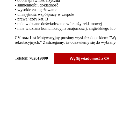
• dobra sprawność fizyczna
• sumienność i dokładność
• wysokie zaangażowanie
• umiejętność współpracy w zespole
• prawa jazdy kat. B
• mile widziane doświadczenie w branży reklamowej
• mile widziana komunikacyjna znajomość j. angielskiego lub
CV oraz List Motywacyjny prosimy wysłać z dopiskiem: "W
rekrutacyjnych." Zastrzegamy, że odezwiemy się do wybran
Telefon:
782619000
Wyślij wiadomość z CV