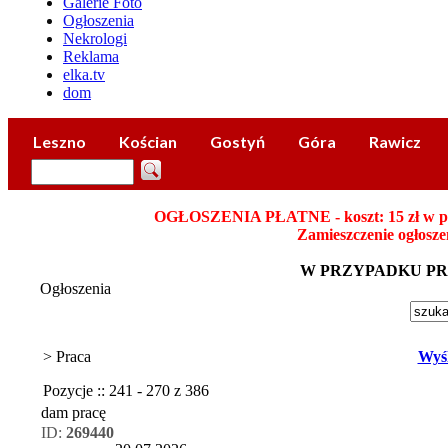
Galerie Foto
Ogłoszenia
Nekrologi
Reklama
elka.tv
dom
Leszno
Kościan
Gostyń
Góra
Rawicz
OGŁOSZENIA PŁATNE - koszt: 15 zł w płatn
Zamieszczenie ogłosze
W PRZYPADKU P
Ogłoszenia
> Praca
Wyśl
Pozycje :: 241 - 270 z 386
dam pracę
ID:
269440