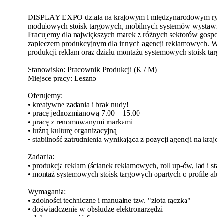
DISPLAY EXPO działa na krajowym i międzynarodowym rynk
modułowych stoisk targowych, mobilnych systemów wystawie
Pracujemy dla największych marek z różnych sektorów gospo
zapleczem produkcyjnym dla innych agencji reklamowych. 
produkcji reklam oraz działu montażu systemowych stoisk ta
Stanowisko: Pracownik Produkcji (K / M)
Miejsce pracy: Leszno
Oferujemy:
• kreatywne zadania i brak nudy!
• pracę jednozmianową 7.00 – 15.00
• pracę z renomowanymi markami
• luźną kulturę organizacyjną
• stabilność zatrudnienia wynikająca z pozycji agencji na 
Zadania:
• produkcja reklam (ścianek reklamowych, roll up-ów, lad i
• montaż systemowych stoisk targowych opartych o profile alu
Wymagania:
• zdolności techniczne i manualne tzw. "złota rączka"
• doświadczenie w obsłudze elektronarzędzi