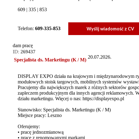
609 | 335 | 853
Telefon:
609-335-853
Wyślij wiadomość z CV
dam pracę
ID:
269437
20.07.2026.
Specjalista ds. Marketingu (K / M)
DISPLAY EXPO działa na krajowym i międzynarodowym rynk
modułowych stoisk targowych, mobilnych systemów wystawie
Pracujemy dla największych marek z różnych sektorów gospo
zapleczem produkcyjnym dla innych agencji reklamowych. 
działu marketingu. Więcej o nas: https://displayexpo.pl
Stanowisko: Specjalista ds. Marketingu (K / M)
Miejsce pracy: Leszno
Oferujemy:
• pracę jednozmianową
• pracę z renomowanymi markami