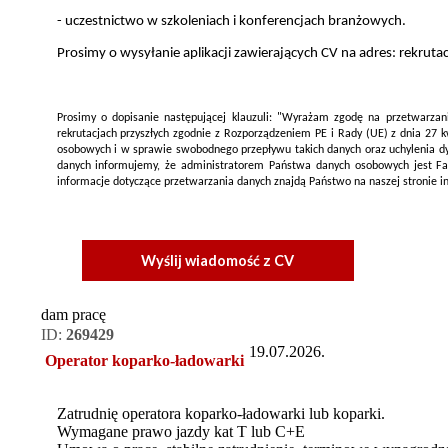
- uczestnictwo w szkoleniach i konferencjach branżowych.
Prosimy o wysyłanie aplikacji zawierających CV na adres: rekrut
Prosimy o dopisanie następującej klauzuli: "Wyrażam zgodę na przetwarza
rekrutacjach przyszłych zgodnie z Rozporządzeniem PE i Rady (UE) z dnia 27 
osobowych i w sprawie swobodnego przepływu takich danych oraz uchylenia dyre
danych informujemy, że administratorem Państwa danych osobowych jest Fab
informacje dotyczące przetwarzania danych znajdą Państwo na naszej stronie i
Wyślij wiadomość z CV
dam pracę
ID:
269429
19.07.2026.
Operator koparko-ładowarki
Zatrudnię operatora koparko-ładowarki lub koparki.
Wymagane prawo jazdy kat T lub C+E