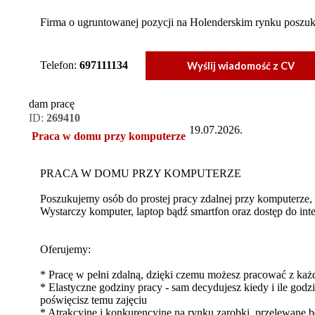
Firma o ugruntowanej pozycji na Holenderskim rynku poszuku
Telefon:
697111134
Wyślij wiadomość z CV
dam pracę
ID:
269410
19.07.2026.
Praca w domu przy komputerze
PRACA W DOMU PRZY KOMPUTERZE
Poszukujemy osób do prostej pracy zdalnej przy komputerz
Wystarczy komputer, laptop bądź smartfon oraz dostęp do inte
Oferujemy:
* Pracę w pełni zdalną, dzięki czemu możesz pracować z każ
* Elastyczne godziny pracy - sam decydujesz kiedy i ile godz
poświęcisz temu zajęciu
* Atrakcyjne i konkurencyjne na rynku zarobki, przelewane 