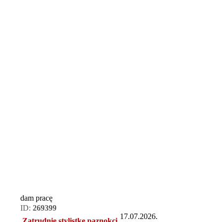
dam pracę
ID:
269399
17.07.2026.
Zatrudnie stylistke paznokci