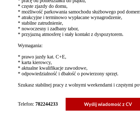
* pracę od poniedziałku do piątku,
* częste zjazdy do domu,
* możliwość parkowania samochodu służbowego pod domem
* atrakcyjne i terminowo wypłacane wynagrodzenie,
* stabilne zatrudnienie,
* nowoczesny i zadbany tabor,
* przyjazną atmosferę i stały kontakt z dyspozytorem.
Wymagania:
* prawo jazdy kat. C+E,
* karta kierowcy,
* aktualne kwalifikacje zawodowe,
* odpowiedzialność i dbałość o powierzony sprzęt.
Szukasz stabilnej pracy z wolnymi weekendami i częstymi p
Telefon:
782244233
Wyślij wiadomość z CV