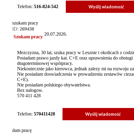
Telefon:
516-824-542
Wyślij wiadomość
szukam pracy
ID:
269430
20.07.2026.
Szukam pracy
Mezczyzna, 30 lat, szuka pracy w Lesznie i okolicach z cod
Posiadam prawo jazdy kat. C+E oraz uprawnienia do obstugi H
dtugoterminowej wspótpracy.
Niekoniecznie jako kierowca, jednak zalezy mi na rozwoj
Nie posiadam doswiadczenia w prowadzeniu zestawów cieza
C+E).
Nie posiadam polskiego obywatelstwa.
Bez nalogow.
570 411 428
Telefon:
570411428
Wyślij wiadomość
dam pracę