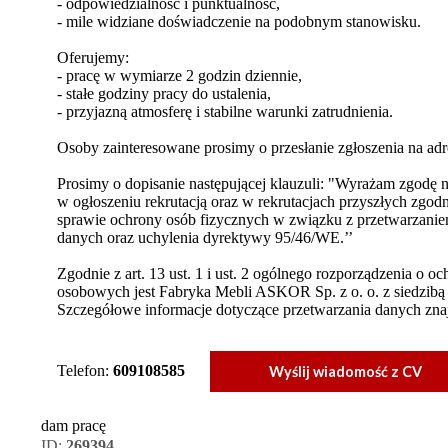
- odpowiedzialność i punktualność,
- mile widziane doświadczenie na podobnym stanowisku.
Oferujemy:
- pracę w wymiarze 2 godzin dziennie,
- stałe godziny pracy do ustalenia,
- przyjazną atmosferę i stabilne warunki zatrudnienia.
Osoby zainteresowane prosimy o przesłanie zgłoszenia na adr
Prosimy o dopisanie następującej klauzuli: "Wyrażam zgod
w ogłoszeniu rekrutacją oraz w rekrutacjach przyszłych zgod
sprawie ochrony osób fizycznych w związku z przetwarzani
danych oraz uchylenia dyrektywy 95/46/WE.’’
Zgodnie z art. 13 ust. 1 i ust. 2 ogólnego rozporządzenia o 
osobowych jest Fabryka Mebli ASKOR Sp. z o. o. z siedzibą
Szczegółowe informacje dotyczące przetwarzania danych znajd
Telefon:
609108585
Wyślij wiadomość z CV
dam pracę
ID:
269394