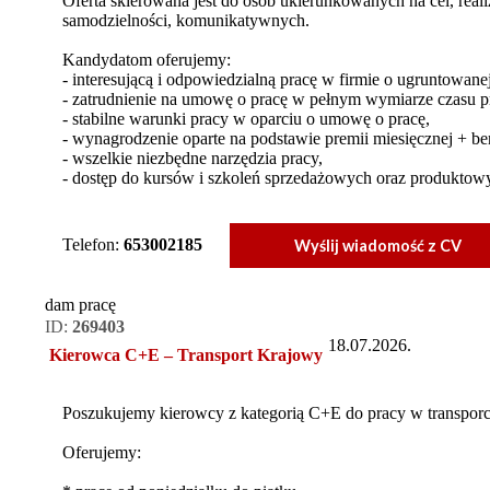
Oferta skierowana jest do osób ukierunkowanych na cel, real
samodzielności, komunikatywnych.
Kandydatom oferujemy:
- interesującą i odpowiedzialną pracę w firmie o ugruntowanej
- zatrudnienie na umowę o pracę w pełnym wymiarze czasu p
- stabilne warunki pracy w oparciu o umowę o pracę,
- wynagrodzenie oparte na podstawie premii miesięcznej + be
- wszelkie niezbędne narzędzia pracy,
- dostęp do kursów i szkoleń sprzedażowych oraz produktow
Telefon:
653002185
Wyślij wiadomość z CV
dam pracę
ID:
269403
18.07.2026.
Kierowca C+E – Transport Krajowy
Poszukujemy kierowcy z kategorią C+E do pracy w transpor
Oferujemy: