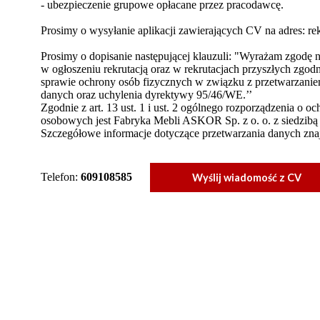
- ubezpieczenie grupowe opłacane przez pracodawcę.
Prosimy o wysyłanie aplikacji zawierających CV na adres: re
Prosimy o dopisanie następującej klauzuli: "Wyrażam zgod
w ogłoszeniu rekrutacją oraz w rekrutacjach przyszłych zgod
sprawie ochrony osób fizycznych w związku z przetwarzani
danych oraz uchylenia dyrektywy 95/46/WE.’’
Zgodnie z art. 13 ust. 1 i ust. 2 ogólnego rozporządzenia o 
osobowych jest Fabryka Mebli ASKOR Sp. z o. o. z siedzibą
Szczegółowe informacje dotyczące przetwarzania danych znajd
Telefon:
609108585
Wyślij wiadomość z CV