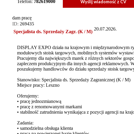
Telefon:
782619000
Wyślij wiadomość z CV
dam pracę
ID:
269435
20.07.2026.
Specjalista ds. Sprzedaży Zagr. (K / M)
DISPLAY EXPO działa na krajowym i międzynarodowym rynk
modułowych stoisk targowych, mobilnych systemów wystawie
Pracujemy dla największych marek z różnych sektorów gospo
zapleczem produkcyjnym dla innych agencji reklamowych. 
poszukujemy handlowców do działu sprzedaży stoisk targowych
Stanowisko: Specjalista ds. Sprzedaży Zagranicznej (K / M)
Miejsce pracy: Leszno
Oferujemy:
• pracę jednozmianową
• pracę z renomowanymi markami
• stabilność zatrudnienia wynikająca z pozycji agencji na 
Zadania:
• samodzielna obsługa klienta
• praca na powierzonej bazie klientów