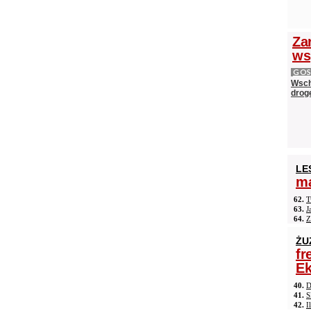
Zar
ws
GOS
Wsch
drog
LE
ma
62.
T
63.
J
64.
Z
ŻU
fr
Ek
40.
D
41.
S
42.
I