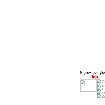
Najnowsze ogł
Ty
4-
Mi
Os
Os