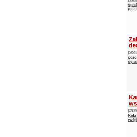
spot
(08.0
Za
de
GÓ
pozos
sytu
Ka
ws
WS
Kola
wzięl