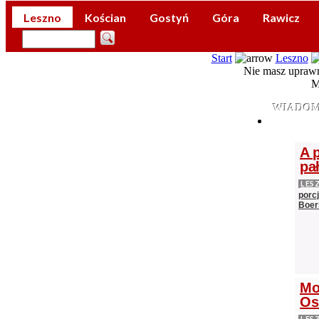
Leszno
Kościan
Gostyń
Góra
Rawicz
Start
Leszno
Nie masz uprawn
M
WIADOM
A 
pa
LES
porc
Boer
Mo
Os
LES