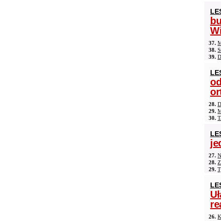
LE
b
Wi
37.
M
38.
S
39.
D
LE
od
or
28.
D
29.
M
30.
T
LE
je
27.
N
28.
Z
29.
T
LE
Uł
re
26.
K