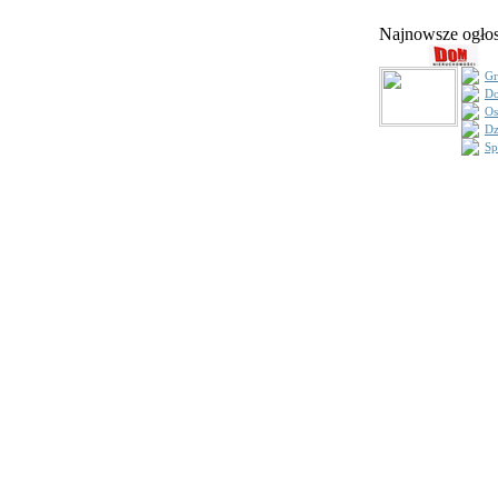
Najnowsze ogł
Gr
Do
Os
Dz
Sp