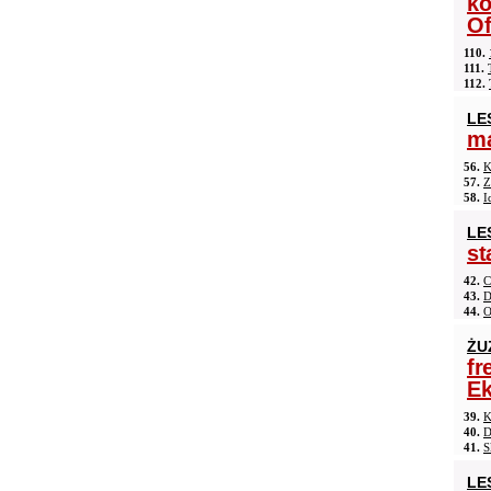
ko
Of
110.
111.
112.
LE
ma
56.
K
57.
Z
58.
I
LE
st
42.
C
43.
D
44.
O
ŻU
fr
Ek
39.
K
40.
D
41.
S
LE