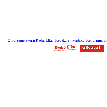
Zgłoszenie awarii Radia Elka
|
Redakcja - kontakt
|
Regulamin og