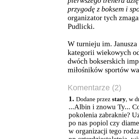
pierwszego trenera dzi
przygodę z boksem i sp
organizator tych zmaga
Pudlicki.
W turnieju im. Janusza
kategorii wiekowych o
dwóch bokserskich impr
miłośników sportów wal
Komentarze (2)
1.
Dodane przez
stary
, w d
...Albin i znowu Ty... C
pokolenia zabraknie? Uz
po nas popiol czy diame
w organizacji tego rodz