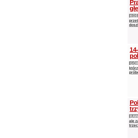
Pr
gł
KOŚ
prze
doszł
14
po
GÓ
którz
próbo
Po
tr
RAW
ale 
trze