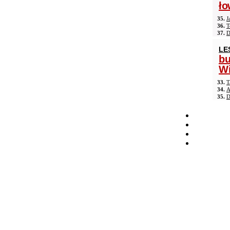
ło
35.
J
36.
T
37.
D
LE
b
Wi
33.
T
34.
A
35.
D