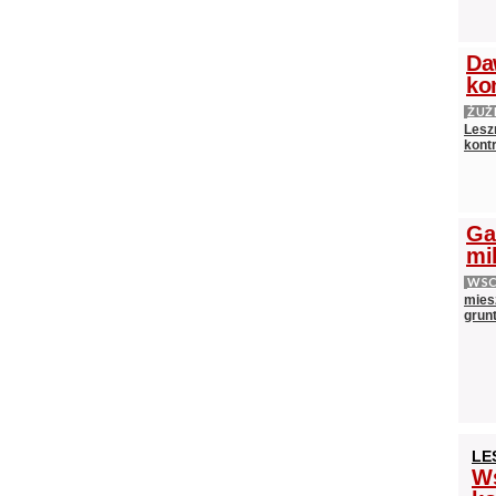
Da
ko
ŻUŻ
Lesz
kontr
Ga
mi
WS
mies
grun
LE
Ws