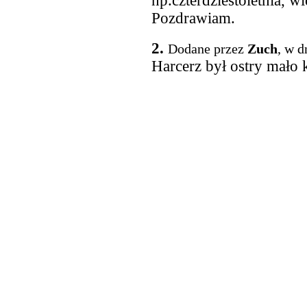
np.czterdziestoletnia, wi
Pozdrawiam.
2.
Dodane przez
Zuch
, w d
Harcerz był ostry mało