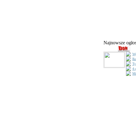
Najnowsze ogł
Wy
Re
Ty
4-
Mi