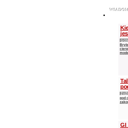
WIADOM
Ki
je
GOS
Bryl
cier
mod
Ta
po
ŻUŻ
pod 
zako
GI