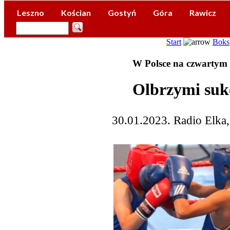
Leszno
Kościan
Gostyń
Góra
Rawicz
Start
Boks
W Polsce na czwartym 
Olbrzymi suk
30.01.2023. Radio Elka