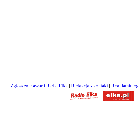
Zgłoszenie awarii Radia Elka
|
Redakcja - kontakt
|
Regulamin og