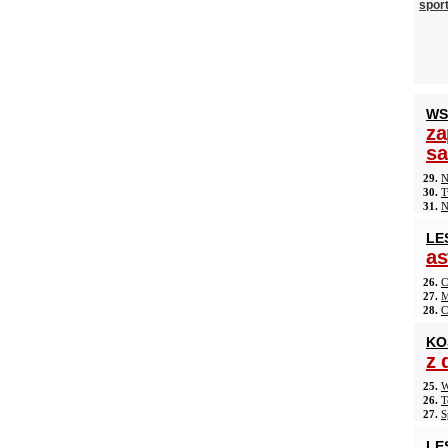
spor
WS
za
s
29.
N
30.
T
31.
N
LE
as
26.
C
27.
M
28.
C
KO
z 
25.
W
26.
T
27.
S
LE