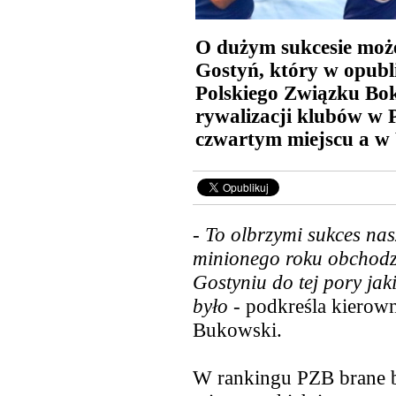
O dużym sukcesie moż
Gostyń, który w opubl
Polskiego Związku Bok
rywalizacji klubów w P
czwartym miejscu a w
- To olbrzymi sukces na
minionego roku obchodzi
Gostyniu do tej pory jak
było
- podkreśla kierow
Bukowski.
W rankingu PZB brane 