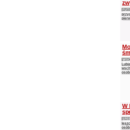
zw
FUT
przy
pier
Mo
śm
WS
Lubi
wsch
oso
W 
sp
SPE
lesz
osób,