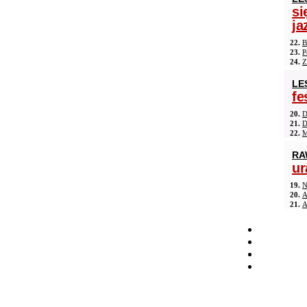
si
ja
22.
B
23.
P
24.
Z
LE
fe
20.
D
21.
D
22.
M
RA
ur
19.
N
20.
A
21.
A