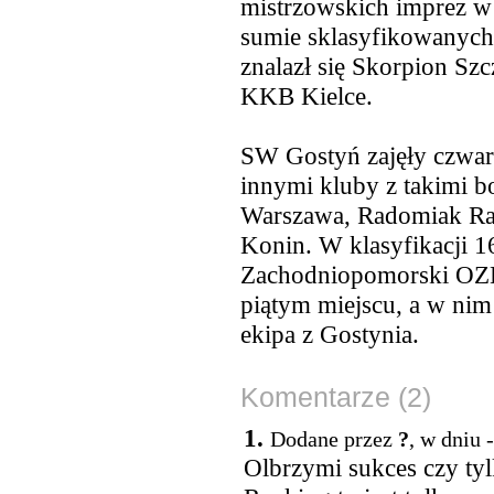
mistrzowskich imprez w 
sumie sklasyfikowanych 
znalazł się Skorpion Sz
KKB Kielce.
SW Gostyń zajęły czwar
innymi kluby z takimi b
Warszawa, Radomiak Ra
Konin. W klasyfikacji 
Zachodniopomorski OZB,
piątym miejscu, a w ni
ekipa z Gostynia.
Komentarze (2)
1.
Dodane przez
?
, w dniu 
Olbrzymi sukces czy ty