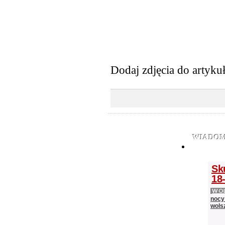
Dodaj zdjęcia do artyku
WIADOM
Sk
18-
WOL
nocy
wols