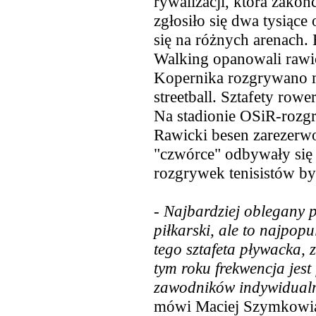
rywalizacji, która zakońc
zgłosiło się dwa tysiąc
się na różnych arenach. 
Walking opanowali rawic
Kopernika rozgrywano 
streetball. Sztafety row
Na stadionie OSiR-rozgr
Rawicki besen zarezerw
"czwórce" odbywały się 
rozgrywek tenisistów by
-
Najbardziej oblegany p
piłkarski, ale to najpop
tego sztafeta pływacka,
tym roku frekwencja jest 
zawodników indywidualni
mówi Maciej Szymkowia