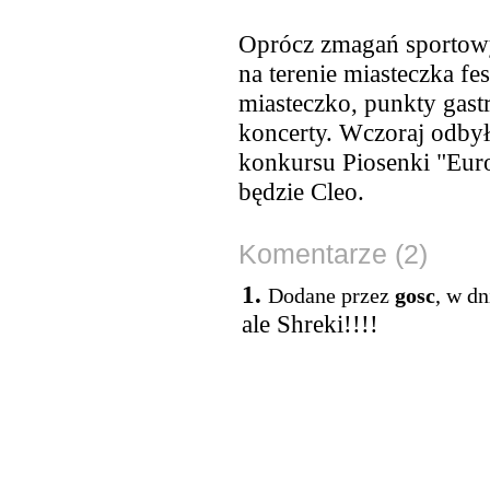
Oprócz zmagań sportowy
na terenie miasteczka fe
miasteczko, punkty gast
koncerty. Wczoraj odbył 
konkursu Piosenki "Eur
będzie Cleo.
Komentarze (2)
1.
Dodane przez
gosc
, w dn
ale Shreki!!!!