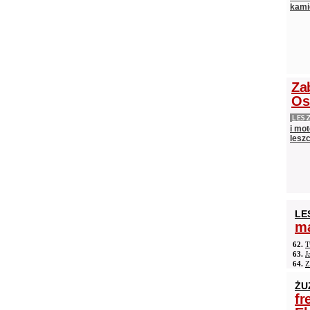
kami
Za
Os
LES
i mot
lesz
LE
ma
62.
T
63.
J
64.
Z
ŻU
fr