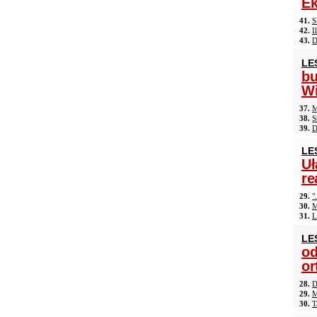
Ek
41.
S
42.
I
43.
D
LE
b
Wi
37.
M
38.
S
39.
D
LE
Uł
re
29.
"
30.
M
31.
L
LE
od
or
28.
D
29.
M
30.
T