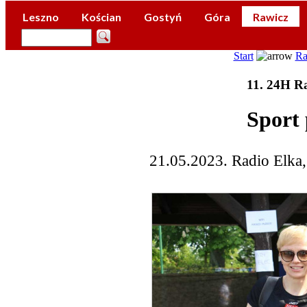
Leszno
Kościan
Gostyń
Góra
Rawicz
Start
Ra
11. 24H Ra
Sport 
21.05.2023. Radio Elka,