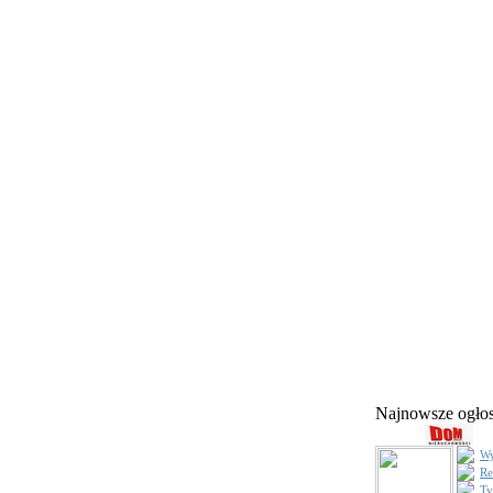
Najnowsze ogł
Wy
Re
Ty