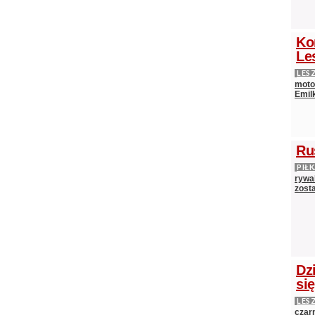
Ko
Le
LES
moto
Emilk
Ru
PIŁ
rywal
zost
Dz
si
LES
czarn