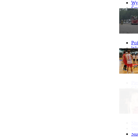
Wyp
Śmi
Gó
Wy
Poż
Wie
Poż
Pie
GI 
Ne
Pon
Stu
Stu
Stu