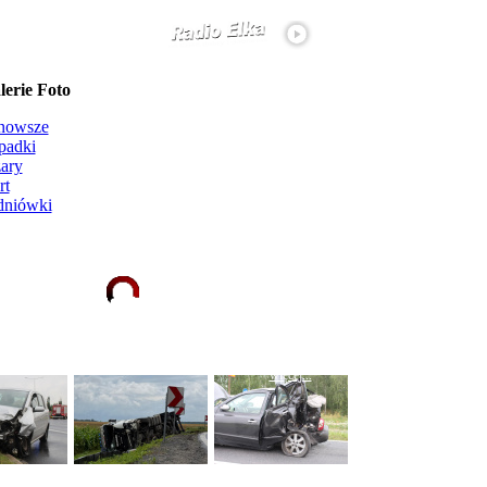
erie Foto
nowsze
padki
ary
rt
dniówki
Ładowanie galerii zdjęć...
więcej...