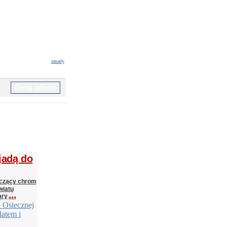
zasady
jadą do
zczący chrom
wiatu
...
ary
o Osiecznej
datem i