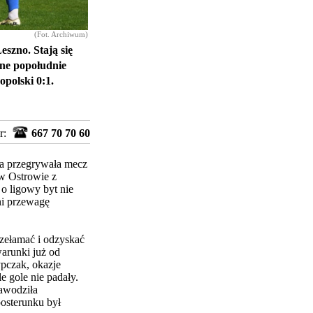
(Fot. Archiwum)
eszno. Stają się
ne popołudnie
opolski 0:1.
r:
667 70 70 60
ra przegrywała mecz
 w Ostrowie z
o ligowy byt nie
ni przewagę
rzełamać i odzyskać
warunki już od
ypczak, okazje
e gole nie padały.
awodziła
posterunku był