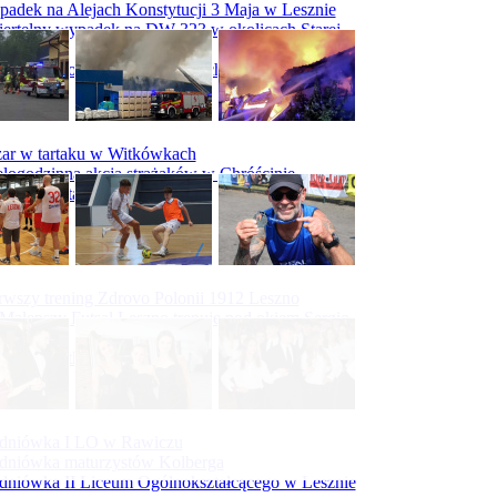
adek na Alejach Konstytucji 3 Maja w Lesznie
ertelny wypadek na DW 323 w okolicach Starej
ry
padek na obwodnicy Święciechowy
ar w tartaku w Witkówkach
logodzinna akcja strażaków w Chróścinie
ar hali tartaku w Racocie
rwszy trening Zdrovo Polonii 1912 Leszno
Malepszy Futsal Leszno trenuje pod okiem Sergio
vesa
iecka 10-tka
dniówka I LO w Rawiczu
dniówka maturzystów Kolberga
dniówka II Liceum Ogólnokształcącego w Lesznie