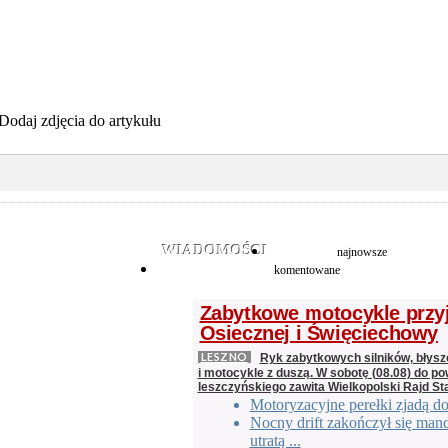
Dodaj zdjęcia do artykułu
WIADOMOŚCI
najnowsze
komentowane
Zabytkowe motocykle przy
Osiecznej i Święciechowy
LESZNO
Ryk zabytkowych silników, błys
i motocykle z duszą. W sobotę (08.08) do po
leszczyńskiego zawita Wielkopolski Rajd St
Motoryzacyjne perełki zjadą d
Nocny drift zakończył się man
utratą ...