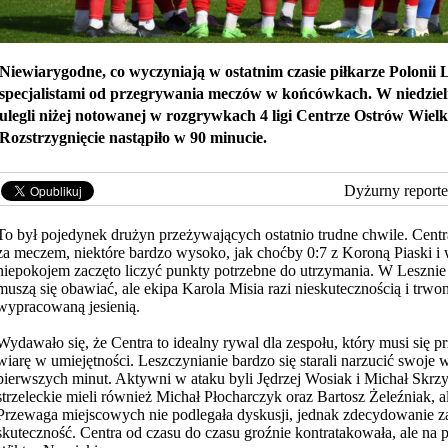
Niewiarygodne, co wyczyniają w ostatnim czasie piłkarze Polonii L
specjalistami od przegrywania meczów w końcówkach. W niedziel
ulegli niżej notowanej w rozgrywkach 4 ligi Centrze Ostrów Wielk
Rozstrzygnięcie nastąpiło w 90 minucie.
Dyżurny reporte
To był pojedynek drużyn przeżywających ostatnio trudne chwile. Cent
za meczem, niektóre bardzo wysoko, jak choćby 0:7 z Koroną Piaski i
niepokojem zaczęto liczyć punkty potrzebne do utrzymania. W Lesznie 
muszą się obawiać, ale
ekipa Karola Misia razi nieskutecznością i trwo
wypracowaną jesienią.
Wydawało się, że Centra to idealny rywal dla zespołu, który musi się p
wiarę w umiejętności. Leszczynianie bardzo się starali narzucić swoje 
pierwszych minut. Aktywni w ataku byli Jędrzej Wosiak i Michał Skrz
strzeleckie mieli również Michał Płocharczyk oraz Bartosz Żeleźniak, al
Przewaga miejscowych nie podlegała dyskusji, jednak zdecydowanie z
skuteczność. Centra od czasu do czasu groźnie kontratakowała, ale na 