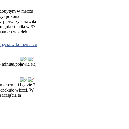
 zdobytym w meczu
był pokonał
z pierwszy sprawiła
gola straciła w 93
statnich wpadek.
djęcia w komentarzu
6
4
 minuta,pojawia się
6
4
 marazmu i będzie 3
oczekuje więcej. W
szczęścia ta