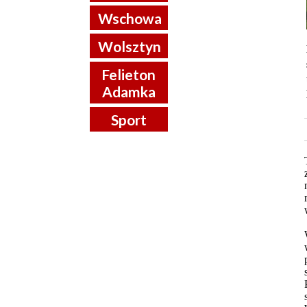
Wschowa
Wolsztyn
Felieton
Adamka
Sport