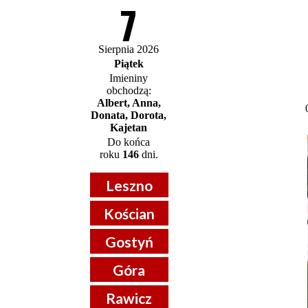
7
Sierpnia 2026
Piątek
Imieniny
obchodzą:
Albert, Anna,
Donata, Dorota,
Kajetan
Do końca
roku
146
dni.
Leszno
Kościan
Gostyń
Góra
Rawicz