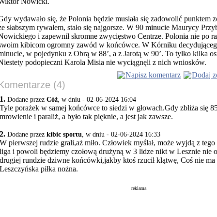
Wiktor Nowicki.
Gdy wydawało się, że Polonia będzie musiała się zadowolić punktem
ze słabszym rywalem, stało się najgorsze. W 90 minucie Maurycy Przy
Nowickiego i zapewnił skromne zwycięstwo Centrze. Polonia nie po ra
swoim kibicom ogromny zawód w końcówce. W Kórniku decydującego 
minucie, w pojedynku z Obrą w 88’, a z Jarotą w 90’. To tylko kilka o
Niestety podopieczni Karola Misia nie wyciągnęli z nich wniosków.
Napisz komentarz
Dodaj z
Komentarze (4)
1.
Dodane przez
Cóż
, w dniu - 02-06-2024 16:04
Tyle porażek w samej końcówce to siedzi w głowach.Gdy zbliża się 85
mrowienie i paraliż, a było tak pięknie, a jest jak zawsze.
2.
Dodane przez
kibic sportu
, w dniu - 02-06-2024 16:33
W pierwszej rudzie grali,aż miło. Człowiek myślał, może wyjdą z tego
liga i powoli będziemy czołową drużyną w 3 lidze nikt w Lesznie nie 
drugiej rundzie dziwne końcówki,jakby ktoś rzucił klątwę, Coś nie ma 
Leszczyńska piłka nożna.
reklama