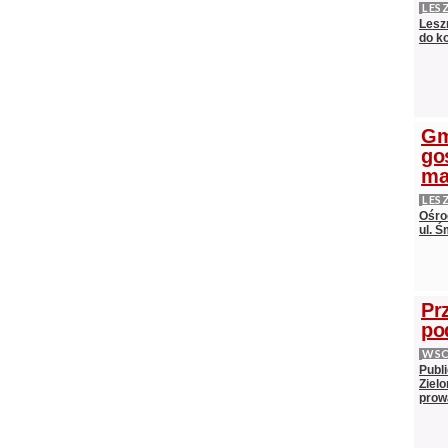
LES
Lesz
do k
Gm
go
ma
LES
Ośro
ul. Ś
Pr
po
WS
Publ
Ziel
prow