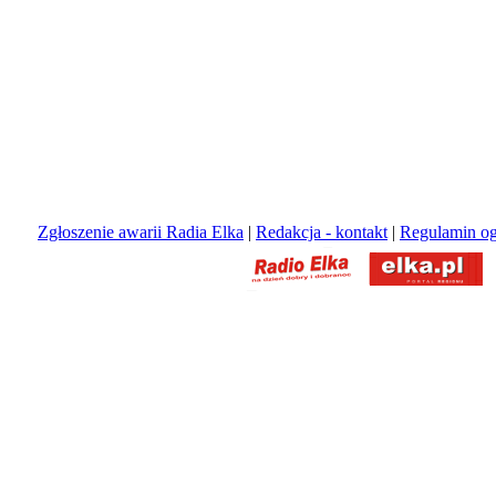
Zgłoszenie awarii Radia Elka
|
Redakcja - kontakt
|
Regulamin og