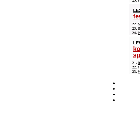
25.
P
LE
fe
22.
M
23.
B
24.
P
LE
ko
sp
21.
R
22.
1
23.
W