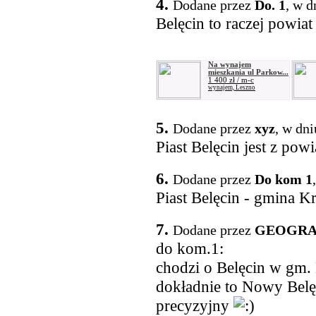
4.
Dodane przez
Do. 1
, w d
Belęcin to raczej powiat
Na wynajem
mieszkania ul Parkow...
1 400 zł / m-c
wynajem, Leszno
5.
Dodane przez
xyz
, w dn
Piast Belęcin jest z pow
6.
Dodane przez
Do kom 1
Piast Belęcin - gmina K
7.
Dodane przez
GEOGRA
do kom.1:
chodzi o Belęcin w gm.
dokładnie to Nowy Belęc
precyzyjny