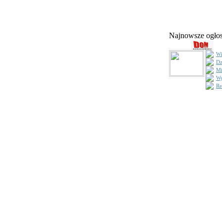
Najnowsze ogł
Wi
Dz
Mi
Wy
Re