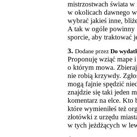
mistrzostwach świata 
w okolicach dawnego wo
wybrać jakieś inne, bliż
A tak w ogóle powinny s
sporcie, aby traktować 
3.
Dodane przez
Do wydatk
Proponuję wziąć mape i 
o którym mowa. Zbieraj
nie robią krzywdy. Zgłos
mogą fajnie spędzić nied
znajdzie się taki jeden 
komentarz na elce. Kto
które wymieniłeś też or
złotówki z urzędu mias
w tych jeżdżących w le