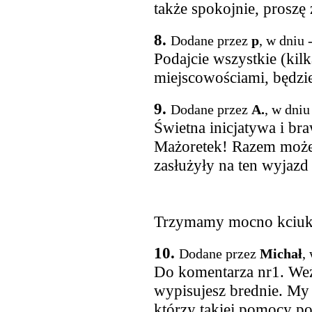
także spokojnie, proszę
8.
Dodane przez
p
, w dniu 
Podajcie wszystkie (kilk
miejscowościami, będzie
9.
Dodane przez
A.
, w dniu
Świetna inicjatywa i br
Mażoretek! Razem może
zasłużyły na ten wyjazd 
Trzymamy mocno kciuk
10.
Dodane przez
Michał
,
Do komentarza nr1. Weź 
wypisujesz brednie. M
którzy takiej pomocy po