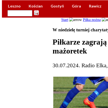
Leszno
Kościan
Gostyń
Góra
Rawicz
Start
Piłka nożna
W niedzielę turniej charyta
Piłkarze zagrają
mażoretek
30.07.2024. Radio Elka