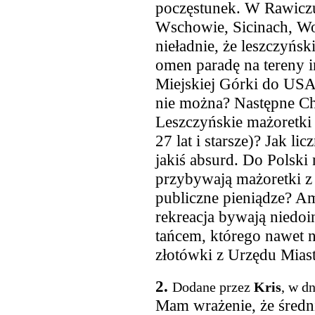
poczęstunek. W Rawiczu
Wschowie, Sicinach, Wol
nieładnie, że leszczyń
omen paradę na tereny i
Miejskiej Górki do USA
nie można? Następne C
Leszczyńskie mażoretki
27 lat i starsze)? Jak lic
jakiś absurd. Do Polski
przybywają mażoretki z
publiczne pieniądze? A
rekreacja bywają niedoi
tańcem, którego nawet n
złotówki z Urzędu Miast
2.
Dodane przez
Kris
, w d
Mam wrażenie, że średni