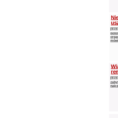
Ni
us
LES
pono
orga
mów
Wi
re
LES
zaby
najc