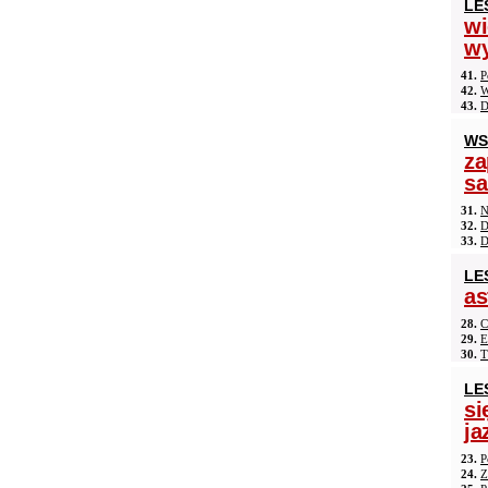
LE
wi
wy
41.
P
42.
W
43.
D
WS
za
s
31.
N
32.
D
33.
D
LE
as
28.
C
29.
E
30.
T
LE
si
ja
23.
P
24.
Z