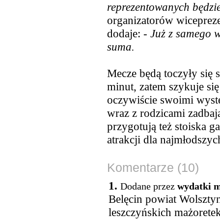
reprezentowanych będzi
organizatorów wicepreze
dodaje: -
Już z samego w
suma.
Mecze będą toczyły się
minut, zatem szykuje się
oczywiście swoimi wystę
wraz z rodzicami zadbaj
przygotują też stoiska g
atrakcji dla najmłodszyc
Komentarze (10)
1.
Dodane przez
wydatki m
Belęcin powiat Wolsztyn
leszczyńskich mażoretek