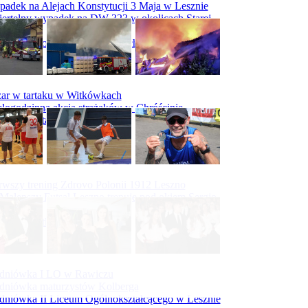
adek na Alejach Konstytucji 3 Maja w Lesznie
ertelny wypadek na DW 323 w okolicach Starej
ry
padek na obwodnicy Święciechowy
ar w tartaku w Witkówkach
logodzinna akcja strażaków w Chróścinie
ar hali tartaku w Racocie
rwszy trening Zdrovo Polonii 1912 Leszno
Malepszy Futsal Leszno trenuje pod okiem Sergio
vesa
iecka 10-tka
dniówka I LO w Rawiczu
dniówka maturzystów Kolberga
dniówka II Liceum Ogólnokształcącego w Lesznie