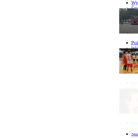
Wyp
Śmi
Gó
Wy
Poż
Wie
Poż
Pie
GI 
Ne
Pon
Stu
Stu
Stu