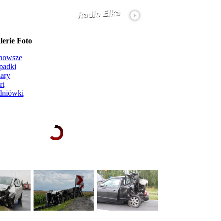
erie Foto
nowsze
padki
ary
rt
dniówki
Ładowanie galerii zdjęć...
więcej...