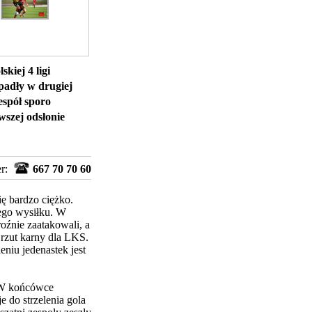
kiej 4 ligi
padły w drugiej
espół sporo
szej odsłonie
er:
667 70 70 60
ę bardzo ciężko.
ego wysiłku. W
roźnie zaatakowali, a
rzut karny dla LKS.
eniu jedenastek jest
. W końcówce
e do strzelenia gola