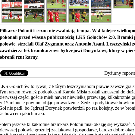
Piłkarze Polonii Leszno nie zwalniają tempa. W 4 kolejce wielkopols
pokonali przed własna publicznością LKS Gołuchów 2:0. Bramki 
połowie, strzelali Olaf Zygmunt oraz Antonio Asani. Leszczyński z
zawdzięcza też bramkarzowi Jędrzejowi Dorynkowi, który w pierw
obronił rzut karny.
Dyżurny report
LKS Gołuchów to rywal, z którym leszczynianom prawie zawsze gra si
Tym razem również podopieczni Karola Misia zostali zmuszeni do duż
pierwszej części goście mieli nawet niewielką przewagę, kilkakrotnie g
w 15 minucie powinni objąć prowadzenie. Sędzia podyktował bowiem 
Gol nie padł, bo Jędrzej Dorynek
potwierdził po raz kolejny, że w broni
fachowcem jakich mało.
Potem jeszcze kilkakrotnie bramkarz Polonii miał okazję się wykazać
pierwszej połowie groźniej zaatakowali gospodarze, bardzo dobre okazj