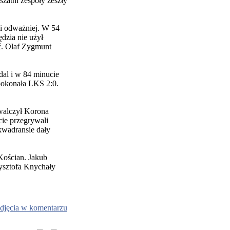
szatni zespoły zeszły
ali odważniej. W 54
ędzia nie użył
ać. Olaf Zygmunt
al i w 84 minucie
pokonała LKS 2:0.
walczył Korona
cie przegrywali
kwadransie dały
Kościan. Jakub
zysztofa Knychały
djęcia w komentarzu