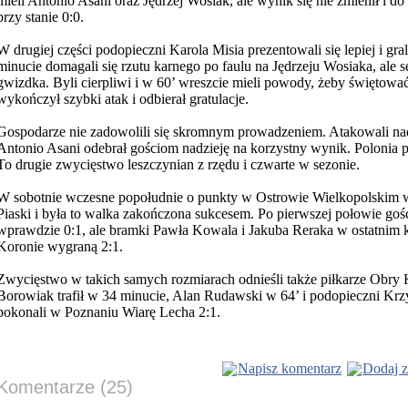
mieli Antonio Asani oraz Jędrzej Wosiak, ale wynik się nie zmienił i do 
przy stanie 0:0.
W drugiej części podopieczni Karola Misia prezentowali się lepiej i gr
minucie domagali się rzutu karnego po faulu na Jędrzeju Wosiaka, ale s
gwizdka. Byli cierpliwi i w 60’ wreszcie mieli powody, żeby świętow
wykończył szybki atak i odbierał gratulacje.
Gospodarze nie zadowolili się skromnym prowadzeniem. Atakowali nad
Antonio Asani odebrał gościom nadzieję na korzystny wynik. Polonia 
To drugie zwycięstwo leszczynian z rzędu i czwarte w sezonie.
W sobotnie wczesne popołudnie o punkty w Ostrowie Wielkopolskim 
Piaski i była to walka zakończona sukcesem. Po pierwszej połowie goś
wprawdzie 0:1, ale bramki Pawła Kowala i Jakuba Reraka w ostatnim 
Koronie wygraną 2:1.
Zwycięstwo w takich samych rozmiarach odnieśli także piłkarze Obry 
Borowiak trafił w 34 minucie, Alan Rudawski w 64’ i podopieczni Kr
pokonali w Poznaniu Wiarę Lecha 2:1.
Napisz komentarz
Dodaj z
Komentarze (25)