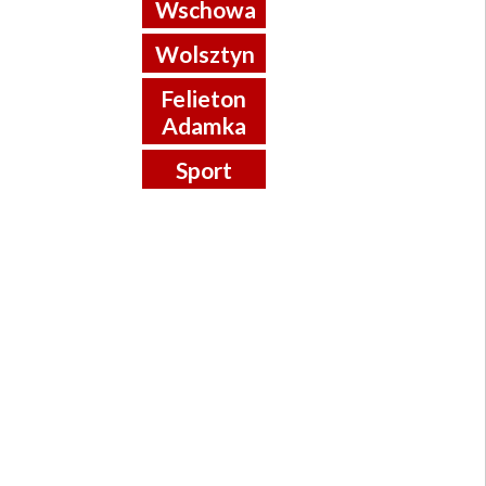
Wschowa
Wolsztyn
Felieton
Adamka
Sport