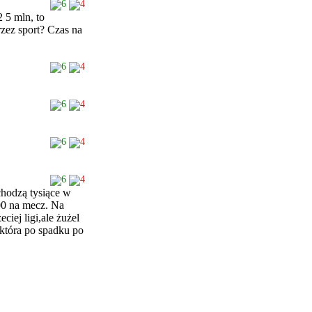
6
4
 5 mln, to
zez sport? Czas na
6
4
6
4
6
4
6
4
chodzą tysiące w
800 na mecz. Na
iej ligi,ale żużel
 która po spadku po