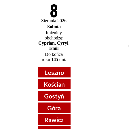
8
Sierpnia 2026
Sobota
Imieniny
obchodzą:
Cyprian, Cyryl,
Emil
Do końca
roku
145
dni.
Leszno
Kościan
Gostyń
Góra
Rawicz