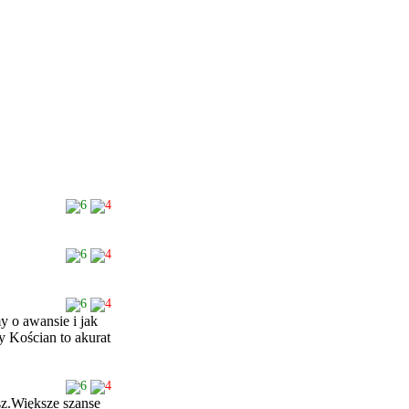
6
4
6
4
6
4
my o awansie i jak
y Kościan to akurat
6
4
sz.Większe szanse