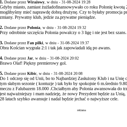
1.
Dodane przez
Wirażowy
, w dniu - 31-08-2024 19:28
Gdyby miasto, zamiast żużladofinansowywało co roku Polonię kwotą 2
moglibyśmy mieć naprawdę dobrą drużynę. Czy to byłaby promocja pr
zmiany. Prywatny klub, jedzie za.prywatne pieniądze.
2.
Dodane przez
Polonia
, w dniu - 31-08-2024 19:32
Przy odrobinie szczęścia Polonia powalczy o 3 ligę i nie jest bez szans.
3.
Dodane przez
Fan pilki
, w dniu - 31-08-2024 19:37
Obra Kościan wygrała 2:1 i tak jak zapowiadali idą po awans.
4.
Dodane przez
Jar
, w dniu - 31-08-2024 20:02
Brawo Olaf! Piękny premierowy gol.
5.
Dodane przez
Kibic
, w dniu - 31-08-2024 20:08
Do 1 odczep się od Unii, bo to Najbardziej Zasłużony Klub i na Unię 
tym słabym sezonie ( kontuzje ) tak było by spokojnie 6 m.średnio 9.
meczu z Falubazem 18.000 .Chciałbym aby Polonia awansowała do trzec
jest najważniejszy i mam nadzieję, że nowy Prezydent będzie za Unią,
28 latach szybko awansuje i nadal będzie jechać o najwyższe cele.
reklama