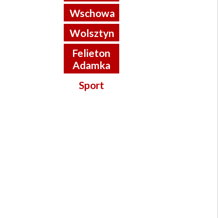
Wschowa
Wolsztyn
Felieton
Adamka
Sport