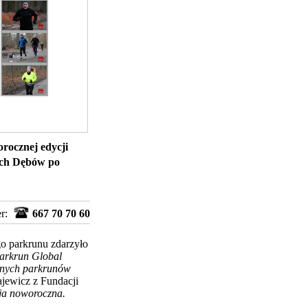
rocznej edycji
zech Dębów po
er:
667 70 70 60
go parkrunu zdarzyło
arkrun Global
alnych parkrunów
jewicz z Fundacji
cja noworoczna.