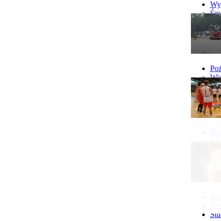
Wyp
Śmi
Gó
Wy
Poż
Wie
Poż
Pie
GI 
Ne
Pon
Stu
Stu
Stu