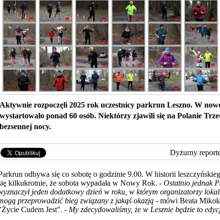
Aktywnie rozpoczęli 2025 rok uczestnicy parkrun Leszno. W nowo
wystartowało ponad 60 osób. Niektórzy zjawili się na Polanie Tr
bezsennej nocy.
Dyżurny report
Parkrun odbywa się co sobotę o godzinie 9.00. W historii leszczyńskie
się kilkukrotnie,
że sobota wypadała w Nowy Rok. -
Ostatnio jednak P
wyznaczył jeden dodatkowy dzień w roku, w którym organizatorzy lok
mogą przeprowadzić bieg związany z jakąś okazją
- mówi Beata Mikoła
"Życie Cudem Jest". -
My zdecydowaliśmy, że w Lesznie będzie to edy