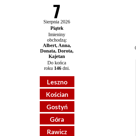
7
Sierpnia 2026
Piątek
Imieniny
obchodzą:
Albert, Anna,
Donata, Dorota,
Kajetan
Do końca
roku
146
dni.
Leszno
Kościan
Gostyń
Góra
Rawicz