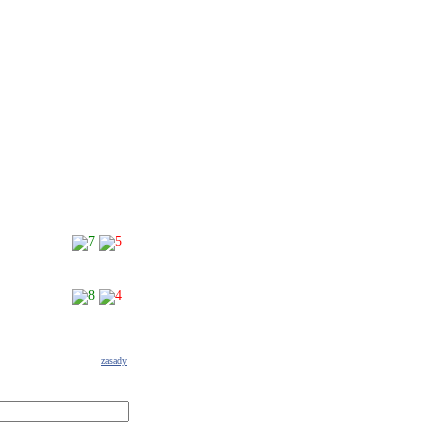
7
5
8
4
zasady
g