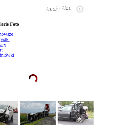
erie Foto
nowsze
padki
ary
rt
dniówki
Ładowanie galerii zdjęć...
więcej...