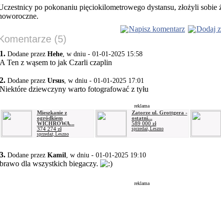
Uczestnicy po pokonaniu pięciokilometrowego dystansu, złożyli sobie 
noworoczne.
Napisz komentarz
Dodaj z
Komentarze (5)
1.
Dodane przez
Hehe
, w dniu - 01-01-2025 15:58
A Ten z wąsem to jak Czarli czaplin
2.
Dodane przez
Ursus
, w dniu - 01-01-2025 17:01
Niektóre dziewczyny warto fotografować z tyłu
reklama
Mieszkanie z
Zatorze ul. Grottgera -
ogródkiem
ostatni...
WICHROWA...
589 000 zł
374 274 zł
sprzedaż, Leszno
sprzedaż, Leszno
3.
Dodane przez
Kamil
, w dniu - 01-01-2025 19:10
brawo dla wszystkich biegaczy.
reklama