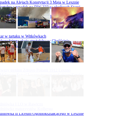
adek na Alejach Konstytucji 3 Maja w Lesznie
ertelny wypadek na DW 323 w okolicach Starej
ry
padek na obwodnicy Święciechowy
ar w tartaku w Witkówkach
logodzinna akcja strażaków w Chróścinie
ar hali tartaku w Racocie
rwszy trening Zdrovo Polonii 1912 Leszno
Malepszy Futsal Leszno trenuje pod okiem Sergio
vesa
iecka 10-tka
dniówka I LO w Rawiczu
dniówka maturzystów Kolberga
dniówka II Liceum Ogólnokształcącego w Lesznie