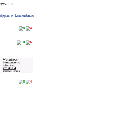
życzenia
djęcia w komentarzu
8
4
10
6
Wyjątkowe
bezczynszowe
mieszkan...
475 000 zł
sprzedaż, Leszno
8
4