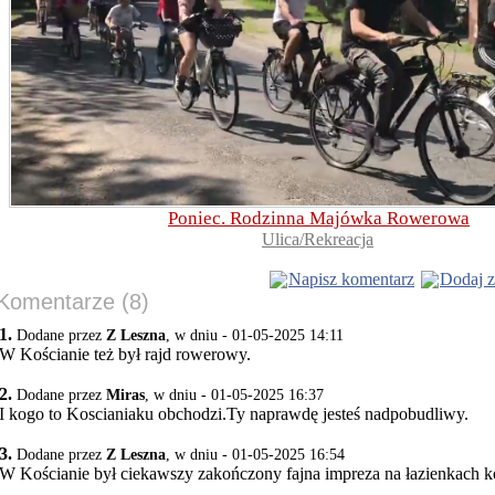
Poniec. Rodzinna Majówka Rowerowa
Ulica/Rekreacja
Napisz komentarz
Dodaj z
Komentarze (8)
1.
Dodane przez
Z Leszna
, w dniu - 01-05-2025 14:11
W Kościanie też był rajd rowerowy.
2.
Dodane przez
Miras
, w dniu - 01-05-2025 16:37
I kogo to Koscianiaku obchodzi.Ty naprawdę jesteś nadpobudliwy.
3.
Dodane przez
Z Leszna
, w dniu - 01-05-2025 16:54
W Kościanie był ciekawszy zakończony fajna impreza na łazienkach k