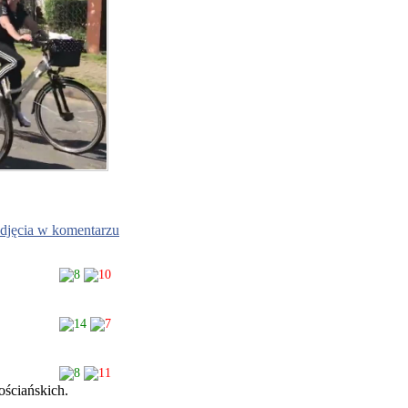
djęcia w komentarzu
8
10
14
7
8
11
ościańskich.