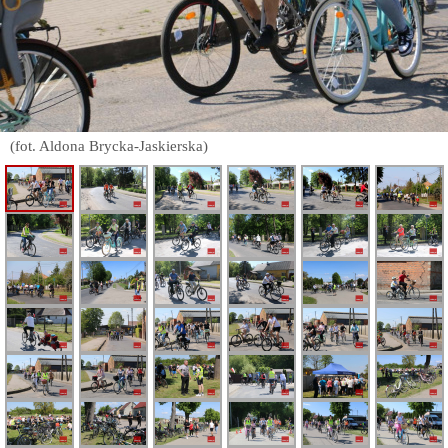
(fot. Aldona Brycka-Jaskierska)