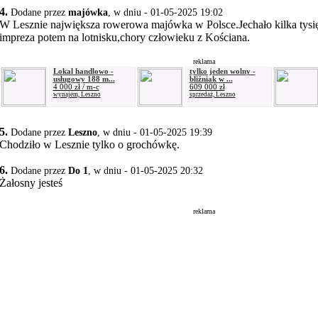
4.
Dodane przez
majówka
, w dniu - 01-05-2025 19:02
W Lesznie największa rowerowa majówka w Polsce.Jechało kilka tysi
impreza potem na lotnisku,chory człowieku z Kościana.
reklama
Lokal handlowo -
tylko jeden wolny -
usługowy 188 m...
bliźniak w ...
4 000 zł / m-c
609 000 zł
wynajem, Leszno
sprzedaż, Leszno
5.
Dodane przez
Leszno
, w dniu - 01-05-2025 19:39
Chodziło w Lesznie tylko o grochówkę.
6.
Dodane przez
Do 1
, w dniu - 01-05-2025 20:32
Żałosny jesteś
reklama