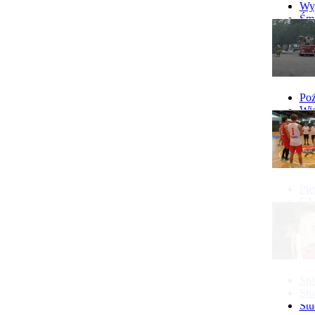
Wyp
Śmi
Gó
Wy
Poż
Wie
Poż
Pie
GI 
Ne
Pon
Stu
Stu
Stu