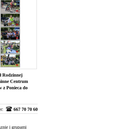
ał Rodzinnej
minne Centrum
w z Ponieca do
er:
667 70 70 60
znie i grupami