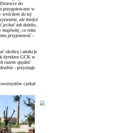
- Drzewce do
m
przygotowano w
-
wróciłem do tej
wyzwanie, ale kiedyś
 jechać tak daleko,
y majówkę, co roku
 sama przyjemność
-
ć okolicę i atrakcje
yk dyrektor GCK w
gli razem spędzić
idealnie
- przyznaje
rowerzystów czekał