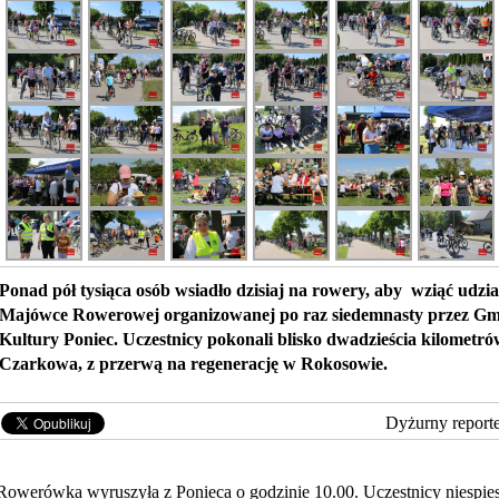
Ponad pół tysiąca osób wsiadło dzisiaj na rowery, aby wziąć udzi
Majówce Rowerowej organizowanej po raz siedemnasty przez G
Kultury Poniec. Uczestnicy pokonali blisko dwadzieścia kilometró
Czarkowa, z przerwą na regenerację w Rokosowie.
Dyżurny report
Rowerówka wyruszyła z Ponieca o godzinie 10.00. Uczestnicy niespies