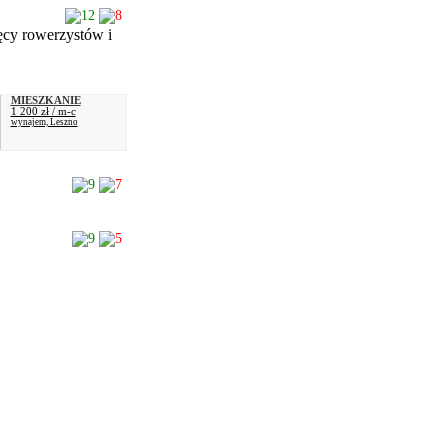
12
8
ęcy rowerzystów i
MIESZKANIE
1 200 zł / m-c
wynajem, Leszno
9
7
9
5