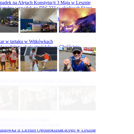
adek na Alejach Konstytucji 3 Maja w Lesznie
ertelny wypadek na DW 323 w okolicach Starej
ry
padek na obwodnicy Święciechowy
ar w tartaku w Witkówkach
logodzinna akcja strażaków w Chróścinie
ar hali tartaku w Racocie
rwszy trening Zdrovo Polonii 1912 Leszno
Malepszy Futsal Leszno trenuje pod okiem Sergio
vesa
iecka 10-tka
dniówka I LO w Rawiczu
dniówka maturzystów Kolberga
dniówka II Liceum Ogólnokształcącego w Lesznie