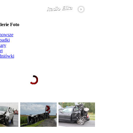
erie Foto
nowsze
padki
ary
rt
dniówki
Ładowanie galerii zdjęć...
więcej...