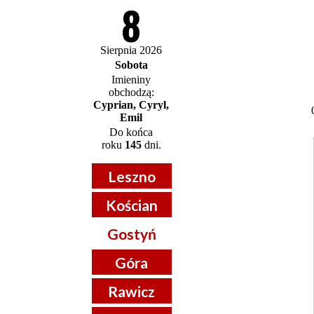
8
Sierpnia 2026
Sobota
Imieniny
obchodzą:
Cyprian, Cyryl,
Emil
Do końca
roku
145
dni.
Leszno
Kościan
Gostyń
Góra
Rawicz