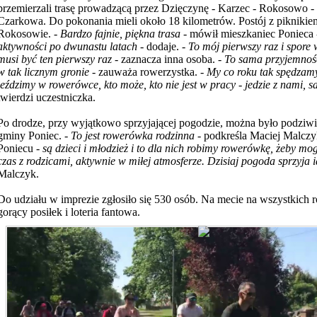
przemierzali trasę prowadzącą przez Dzięczynę - Karzec - Rokosowo 
Czarkowa. Do pokonania mieli około 18 kilometrów. Postój z piknikie
Rokosowie. -
Bardzo fajnie, piękna trasa -
mówił mieszkaniec Ponieca 
aktywności po dwunastu latach
- dodaje. -
To mój pierwszy raz i spore 
musi być ten pierwszy raz
- zaznacza inna osoba. -
To sama przyjemność
w tak licznym gronie
- zauważa rowerzystka.
- My co roku tak spędzam
jeździmy w rowerówce, kto może, kto nie jest w pracy - jedzie z nami,
twierdzi uczestniczka.
Po drodze, przy wyjątkowo sprzyjającej pogodzie, można było podziwia
gminy Poniec. -
To jest rowerówka rodzinna
- podkreśla Maciej Malcz
Poniecu -
są dzieci i młodzież i to dla nich robimy rowerówkę, żeby mo
czas z rodzicami, aktywnie w miłej atmosferze. Dzisiaj pogoda sprzyja 
Malczyk.
Do udziału w imprezie zgłosiło się 530 osób. Na mecie na wszystkich 
gorący posiłek i loteria fantowa.