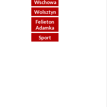
Wschowa
Wolsztyn
Felieton
Adamka
Sport