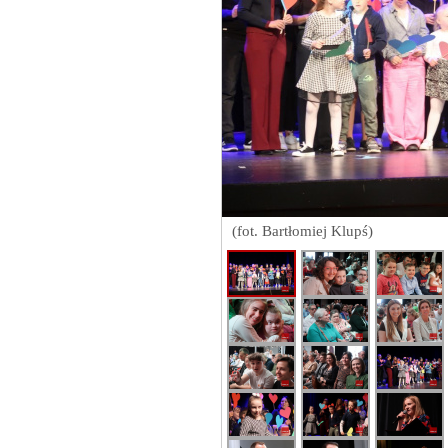
(fot. Bartłomiej Klupś)