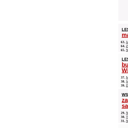
LE
ma
63.
J
64.
Z
65.
N
LE
b
Wi
37.
M
38.
S
39.
D
WS
za
s
29.
N
30.
T
31.
N