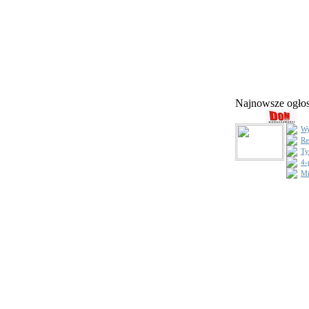
Najnowsze ogł
Wy
Re
Ty
4-
Mi