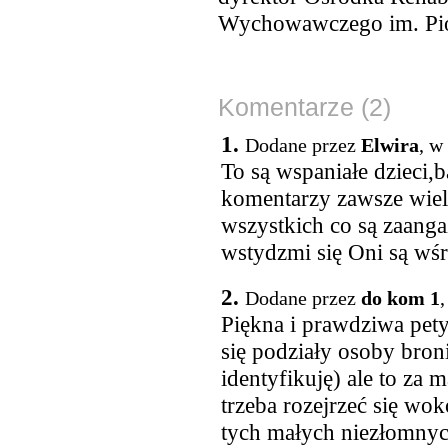
Wychowawczego im. Pio
Komentarze (2)
1.
Dodane przez
Elwira
, w
To są wspaniałe dzieci,
komentarzy zawsze wiele
wszystkich co są zaanga
wstydzmi się Oni są wśró
2.
Dodane przez
do kom 1
,
Piękna i prawdziwa pety
się podziały osoby broni
identyfikuję) ale to za
trzeba rozejrzeć się wokó
tych małych niezłomnyc