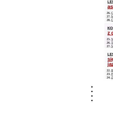
LE
as
26.
C
27.
M
28.
C
KO
z 
25.
W
26.
T
27.
S
LE
si
ja
22.
B
23.
P
24.
Z