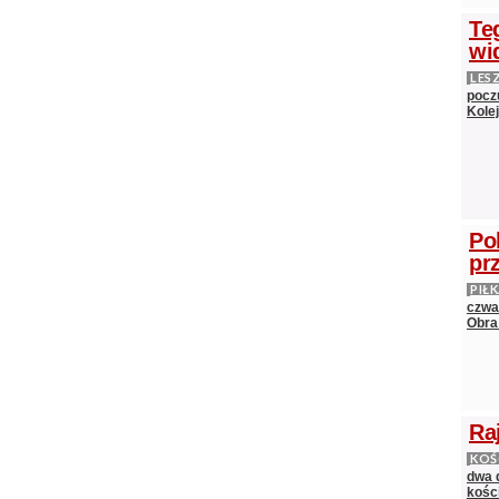
Te
wi
LES
pocz
Kole
Po
pr
PIŁ
czwa
Obra
Ra
KOŚ
dwa 
kośc