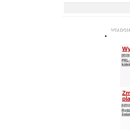
WIADOM
Wy
LES
PRL-
kolej
Zm
pl
ŻUŻ
Rydz
świat