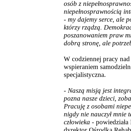
osób z niepełnosprawnoś
niepełnosprawnością int
- my dajemy serce, ale po
którzy rządzą. Demokracj
poszanowaniem praw mni
dobrą stronę, ale potrze
W codziennej pracy nad
wspieraniem samodzielnoś
specjalistyczna.
- Naszą misją jest integr
pozna nasze dzieci, zoba
Pracuję z osobami niepeł
nigdy nie nauczył mnie t
człowieka
- powiedziała
dyrektor Ośrodka Rehab