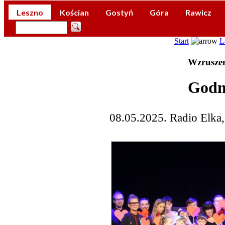
Leszno
Kościan
Gostyń
Góra
Rawicz
Start
L
Wzruszen
Godn
08.05.2025. Radio Elka,