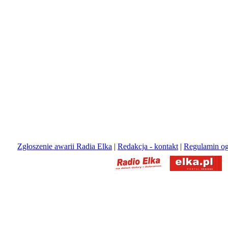
Zgłoszenie awarii Radia Elka
|
Redakcja - kontakt
|
Regulamin og