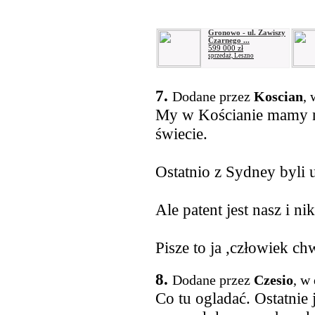
Gronowo - ul. Zawiszy
Czarnego ...
599 000 zł
sprzedaż, Leszno
7.
Dodane przez
Koscian
, 
My w Kościanie mamy n
świecie.
Ostatnio z Sydney byli 
Ale patent jest nasz i 
Pisze to ja ,człowiek c
8.
Dodane przez
Czesio
, w
Co tu ogladać. Ostatni