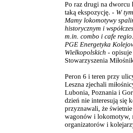
Po raz drugi na dworcu
taką ekspozycję. -
W tym
Mamy lokomotywy spalin
historycznym i współcze
m.in.
combo i cafe regio.
PGE Energetyka Kolejow
Wielkopolskich -
opisuje 
Stowarzyszenia Miłośni
Peron 6 i teren przy ul
Leszna zjechali miłośnicy
Lubonia, Poznania i Gorz
dzień nie interesują się 
przyznawali, że świetni
wagonów i lokomotyw, r
organizatorów i kolejarz