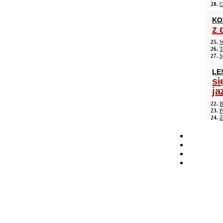
28.
C
KO
z 
25.
W
26.
T
27.
S
LE
si
ja
22.
B
23.
P
24.
Z