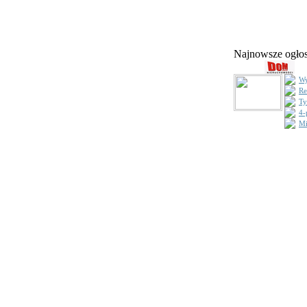
Najnowsze ogł
Wy
Re
Ty
4-
Mi