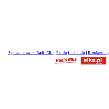
Zgłoszenie awarii Radia Elka
|
Redakcja - kontakt
|
Regulamin og