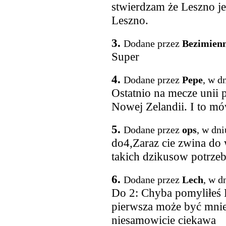
stwierdzam że Leszno je
Leszno.
3.
Dodane przez
Bezimien
Super
4.
Dodane przez
Pepe
, w d
Ostatnio na mecze unii 
Nowej Zelandii. I to mó
5.
Dodane przez
ops
, w dn
do4,Zaraz cie zwina do
takich dzikusow potrzeb
6.
Dodane przez
Lech
, w d
Do 2: Chyba pomyliłeś P
pierwsza może być mniej
niesamowicie ciekawa