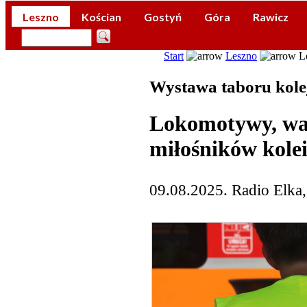
Leszno
Kościan
Gostyń
Góra
Rawicz
Start
Leszno
Lo
Wystawa taboru kole
Lokomotywy, wag
miłośników kole
09.08.2025. Radio Elka,