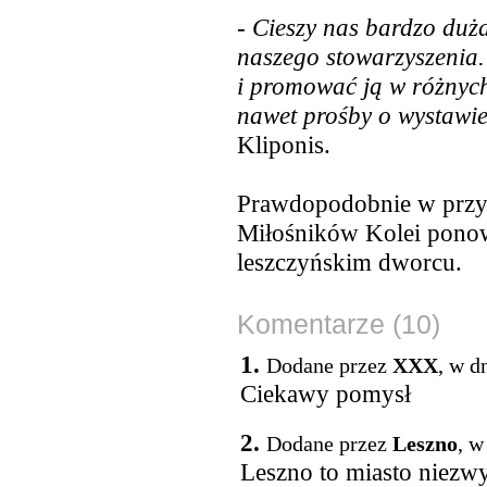
-
Cieszy nas bardzo duża
naszego stowarzyszenia.
i promować ją w różnyc
nawet prośby o wystawie
Kliponis.
Prawdopodobnie w przy
Miłośników Kolei ponow
leszczyńskim dworcu.
Komentarze (10)
1.
Dodane przez
XXX
, w d
Ciekawy pomysł
2.
Dodane przez
Leszno
, w
Leszno to miasto niezwy