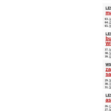
LE
ma
63.
J
64.
Z
65.
N
LE
b
Wi
37.
M
38.
S
39.
D
WS
za
s
29.
N
30.
T
31.
N
LE
as
26.
C
27.
M