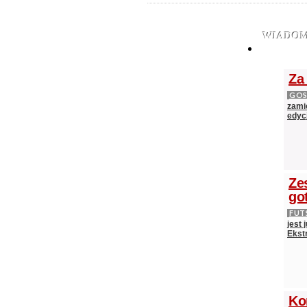
WIADOM
Za
GOS
zami
edycj
Ze
go
FUT
jest
Ekst
Ko