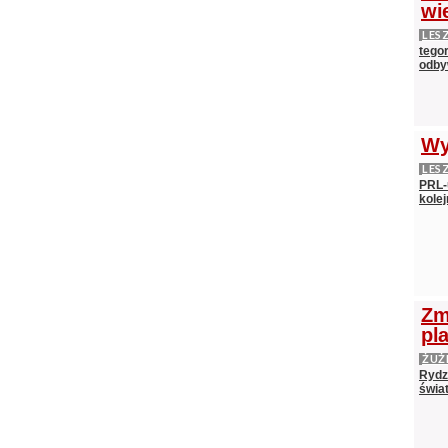
wi
LES
tego
odby
Wy
LES
PRL-
kolej
Zm
pl
ŻUŻ
Rydz
świat