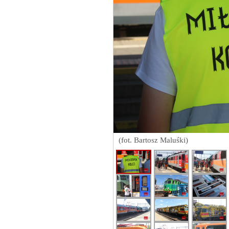
(fot. Bartosz Maluśki)