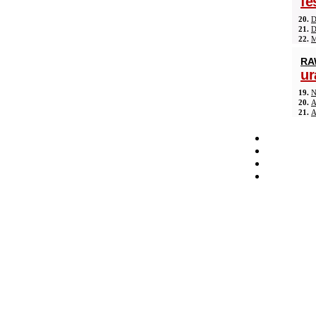
fe
20.
D
21.
D
22.
M
RA
ur
19.
N
20.
A
21.
A