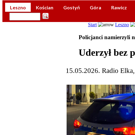
Leszno
Kościan
Gostyń
Góra
Rawicz
Start
Leszno
Policjanci namierzyli 
Uderzył bez 
15.05.2026. Radio Elka,