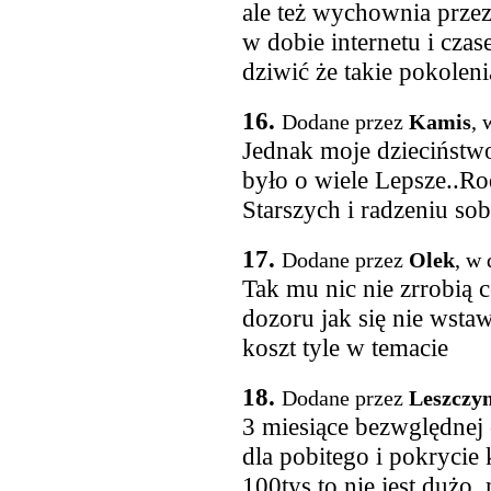
ale też wychownia prze
w dobie internetu i cza
dziwić że takie pokoleni
16.
Dodane przez
Kamis
, 
Jednak moje dzieciństwo
było o wiele Lepsze..Ro
Starszych i radzeniu sob
17.
Dodane przez
Olek
, w
Tak mu nic nie zrrobią 
dozoru jak się nie wstaw
koszt tyle w temacie
18.
Dodane przez
Leszczy
3 miesiące bezwględnej
dla pobitego i pokryci
100tys to nie jest dużo,