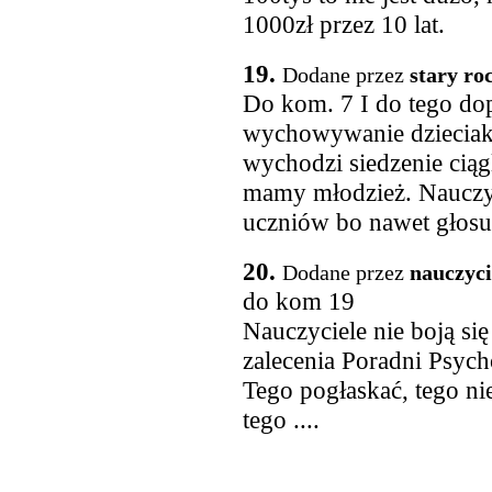
1000zł przez 10 lat.
19.
Dodane przez
stary ro
Do kom. 7 I do tego do
wychowywanie dzieciaków
wychodzi siedzenie ciągl
mamy młodzież. Nauczyci
uczniów bo nawet głosu
20.
Dodane przez
nauczyci
do kom 19
Nauczyciele nie boją si
zalecenia Poradni Psyc
Tego pogłaskać, tego nie
tego ....