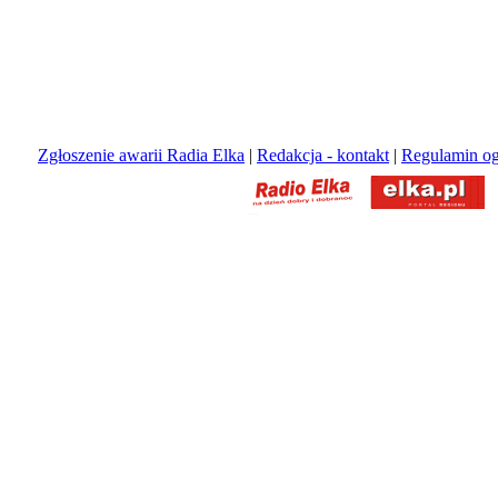
Zgłoszenie awarii Radia Elka
|
Redakcja - kontakt
|
Regulamin og