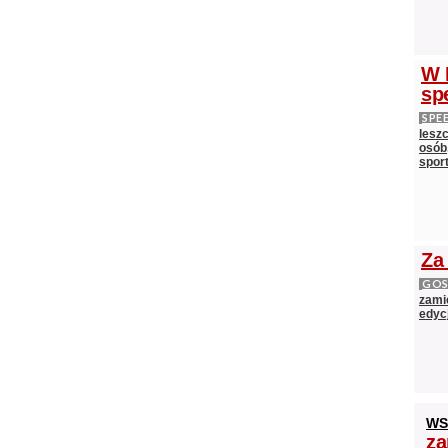
W 
sp
SPE
lesz
osób,
spor
Za
GOS
zami
edycj
WS
za