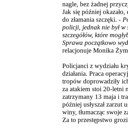
nagle,
bez żadnej przyczy
Jak się później okazało, 
do złamania szczęki. -
Po
policji, jednak nie był 
szczegółów, które mogłyb
Sprawa początkowo wyda
relacjonuje Monika Żym
Policjanci z wydziału k
działania. Praca operacyj
tropów doprowadziły ich
za atakiem stoi 20-letni
zatrzymany 13 maja i tra
później usłyszał zarzut u
winy, tłumacząc swoje z
Za to przestępstwo grozi