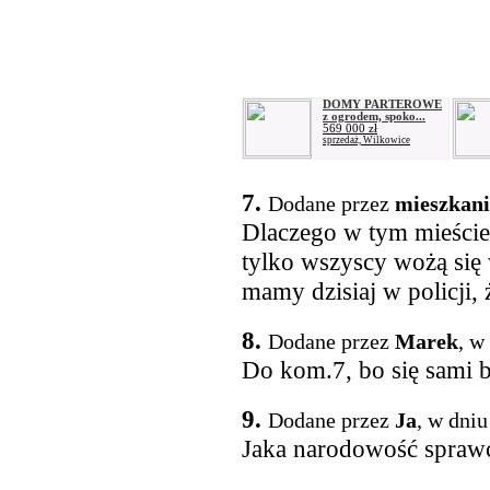
DOMY PARTEROWE
z ogrodem, spoko...
569 000 zł
sprzedaż, Wilkowice
7.
Dodane przez
mieszkani
Dlaczego w tym mieście n
tylko wszyscy wożą się
mamy dzisiaj w policji, 
8.
Dodane przez
Marek
, w
Do kom.7, bo się sami 
9.
Dodane przez
Ja
, w dniu
Jaka narodowość spraw