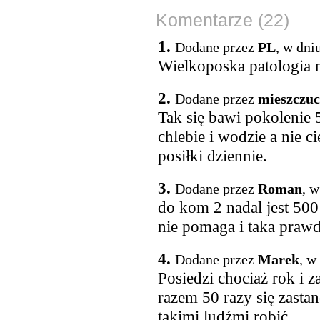
Komentarze (22)
1.
Dodane przez
PL
, w dni
Wielkoposka patologia n
2.
Dodane przez
mieszczu
Tak się bawi pokolenie
chlebie i wodzie a nie ci
posiłki dziennie.
3.
Dodane przez
Roman
, w
do kom 2 nadal jest 500
nie pomaga i taka prawd
4.
Dodane przez
Marek
, w
Posiedzi chociaż rok i 
razem 50 razy się zastan
takimi ludźmi robić.