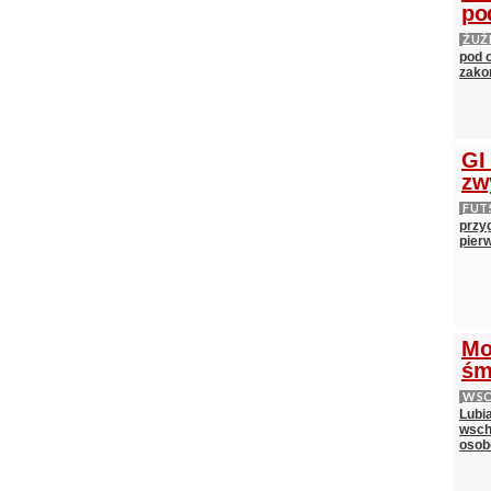
po
ŻUŻ
pod 
zako
GI
zw
FUT
przy
pier
Mo
śm
WS
Lubi
wsch
oso