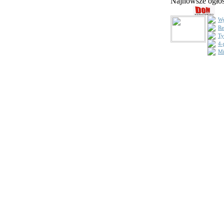
Najnowsze ogł
Wy
Re
Ty
4-
Mi