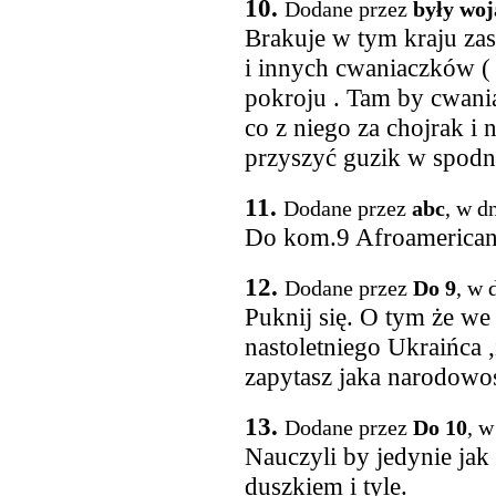
10.
Dodane przez
były woj
Brakuje w tym kraju zas
i innych cwaniaczków ( 
pokroju . Tam by cwani
co z niego za chojrak i 
przyszyć guzik w spodn
11.
Dodane przez
abc
, w d
Do kom.9 Afroamerican
12.
Dodane przez
Do 9
, w 
Puknij się. O tym że we
nastoletniego Ukraińca ,
zapytasz jaka narodowo
13.
Dodane przez
Do 10
, w
Nauczyli by jedynie ja
duszkiem i tyle.