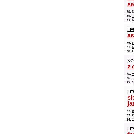
s
29.
N
30.
T
31.
N
LE
as
26.
C
27.
M
28.
C
KO
z 
25.
W
26.
T
27.
S
LE
si
ja
22.
B
23.
P
24.
Z
LE