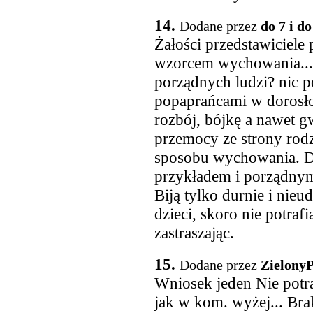
14.
Dodane przez
do 7 i do
Żałości przedstawiciele
wzorcem wychowania...
porządnych ludzi? nic p
popaprańcami w dorosłoś
rozbój, bójkę a nawet gw
przemocy ze strony rodz
sposobu wychowania. D
przykładem i porządnym
Biją tylko durnie i nieu
dzieci, skoro nie potraf
zastraszając.
15.
Dodane przez
Zielony
Wniosek jeden Nie potra
jak w kom. wyżej... Bra