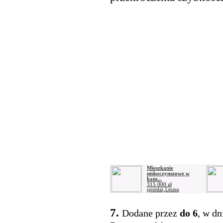
Mieszkanie
niskoczynszowe w
kam...
315 000 zł
sprzedaż, Leszno
7.
Dodane przez
do 6
, w dn