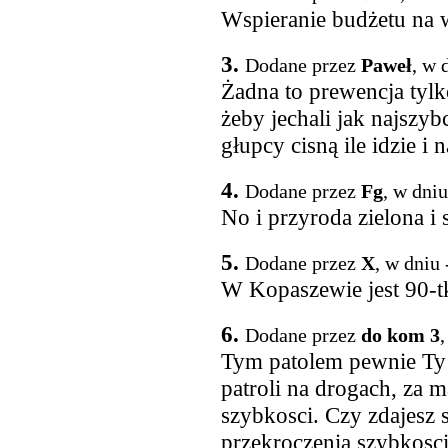
Wspieranie budżetu na 
3.
Dodane przez
Paweł
, w 
Żadna to prewencja tylk
żeby jechali jak najszyb
głupcy cisną ile idzie i 
4.
Dodane przez
Fg
, w dni
No i przyroda zielona i 
5.
Dodane przez
X
, w dniu
W Kopaszewie jest 90-tk
6.
Dodane przez
do kom 3
,
Tym patolem pewnie Ty j
patroli na drogach, za m
szybkosci. Czy zdajesz 
przekroczenia szybkosc