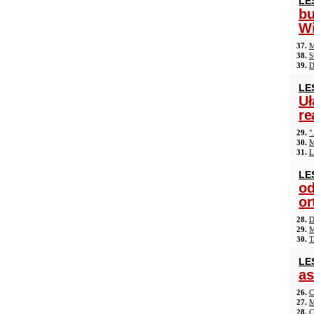
LE
b
Wi
37.
M
38.
S
39.
D
LE
Uł
re
29.
"
30.
M
31.
L
LE
od
or
28.
D
29.
M
30.
T
LE
as
26.
C
27.
M
28.
C