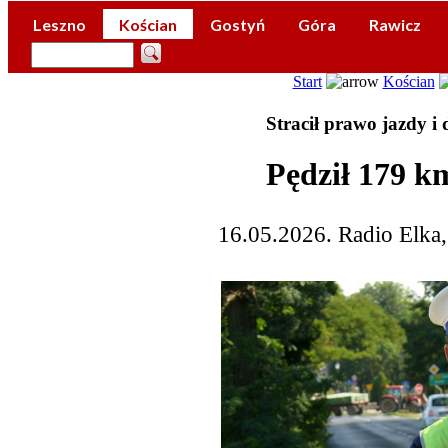
Leszno
Kościan
Gostyń
Góra
Rawicz
Start
Kościan
Stracił prawo jazdy i
Pędził 179 k
16.05.2026. Radio Elka,