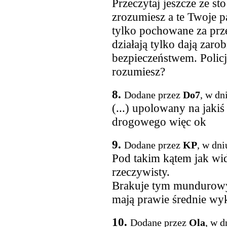
Przeczytaj jeszcze ze st
zrozumiesz a te Twoje p
tylko pochowane za prze
działają tylko dają zaro
bezpieczeństwem. Policj
rozumiesz?
8.
Dodane przez
Do7
, w dn
(...) upolowany na jaki
drogowego więc ok
9.
Dodane przez
KP
, w dni
Pod takim kątem jak wid
rzeczywisty.
Brakuje tym mundurow
mają prawie średnie wyk
10.
Dodane przez
Ola
, w d