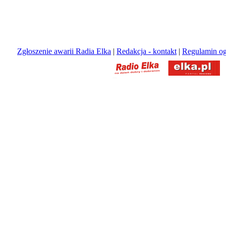
Zgłoszenie awarii Radia Elka
|
Redakcja - kontakt
|
Regulamin og