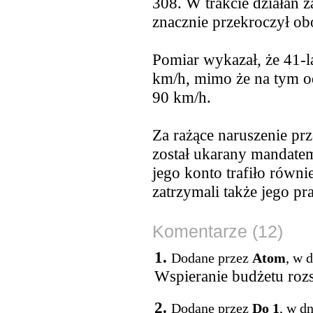
308. W trakcie działań 
znacznie przekroczył ob
Pomiar wykazał, że 41-la
km/h, mimo że na tym o
90 km/h.
Za rażące naruszenie p
został ukarany mandatem
jego konto trafiło równi
zatrzymali także jego pr
Komentarze (12)
1.
Dodane przez
Atom
, w 
Wspieranie budżetu rozs
2.
Dodane przez
Do 1
, w d