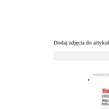
Dodaj zdjęcia do artyku
WIADOM
Ra
KOŚ
dwa 
kośc