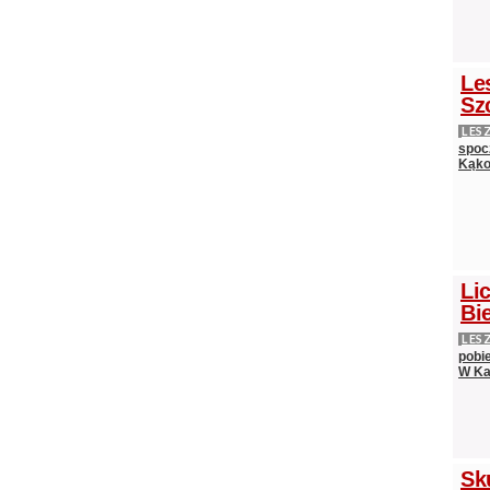
Le
Sz
LES
spocz
Kąko
Lic
Bie
LES
pobi
W Ka
Sk