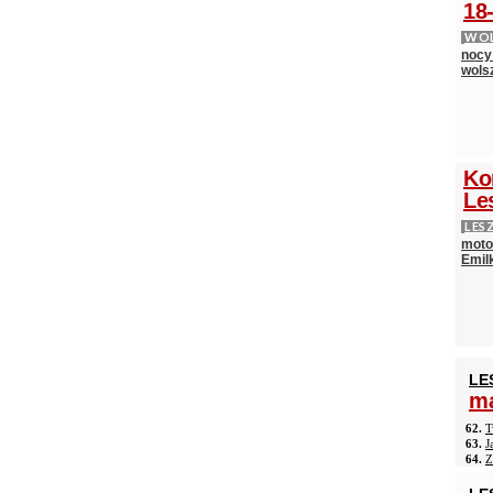
18-
WOL
nocy
wols
Ko
Le
LES
moto
Emilk
LE
ma
62.
T
63.
J
64.
Z