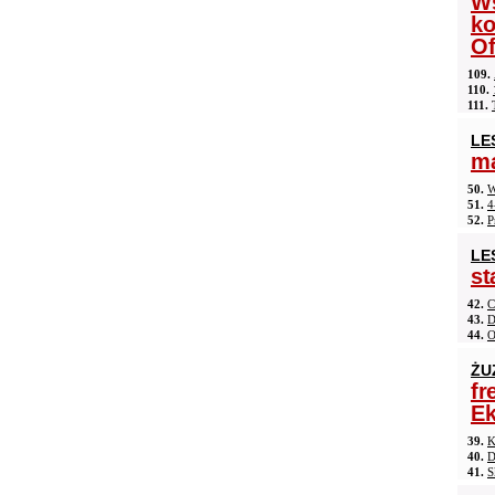
Ws
ko
Of
109.
110.
111.
LE
ma
50.
W
51.
4
52.
P
LE
st
42.
C
43.
D
44.
O
ŻU
fr
Ek
39.
K
40.
D
41.
S