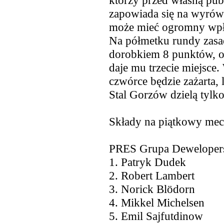
którzy przed własną pub
zapowiada się na wyrówn
może mieć ogromny wp
Na półmetku rundy zasad
dorobkiem 8 punktów, o 
daje mu trzecie miejsce.
czwórce będzie zażarta,
Stal Gorzów dzielą tylko
Składy na piątkowy mecz
PRES Grupa Deweloper
1. Patryk Dudek
2. Robert Lambert
3. Norick Blödorn
4. Mikkel Michelsen
5. Emil Sajfutdinow