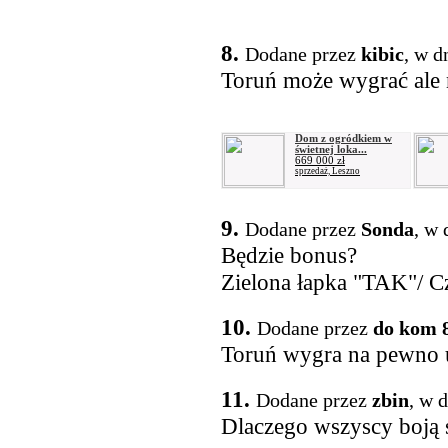
8.
Dodane przez
kibic
, w d
Toruń może wygrać ale n
Dom z ogródkiem w
świetnej loka...
669 000 zł
sprzedaż, Leszno
9.
Dodane przez
Sonda
, w 
Będzie bonus?
Zielona łapka "TAK"/ C
10.
Dodane przez
do kom 
Toruń wygra na pewno u
11.
Dodane przez
zbin
, w 
Dlaczego wszyscy boją 