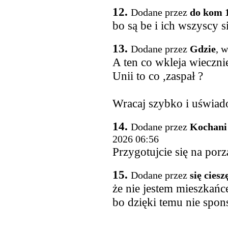
12.
Dodane przez
do kom 
bo są be i ich wszyscy s
13.
Dodane przez
Gdzie
, 
A ten co wkleja wieczn
Unii to co ,zaspał ?
Wracaj szybko i uświado
14.
Dodane przez
Kochani 
2026 06:56
Przygotujcie się na porzą
15.
Dodane przez
się ciesz
że nie jestem mieszkańc
bo dzięki temu nie spon