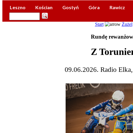
Leszno
Kościan
Gostyń
Góra
Rawicz
Start
Żużel
Rundę rewanżową
Z Torunie
09.06.2026. Radio Elka,