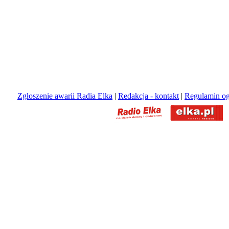
Zgłoszenie awarii Radia Elka
|
Redakcja - kontakt
|
Regulamin og