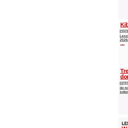
Ki
KO
Lesz
2026
...
Tr
do
PIŁ
do n
sobot
LE