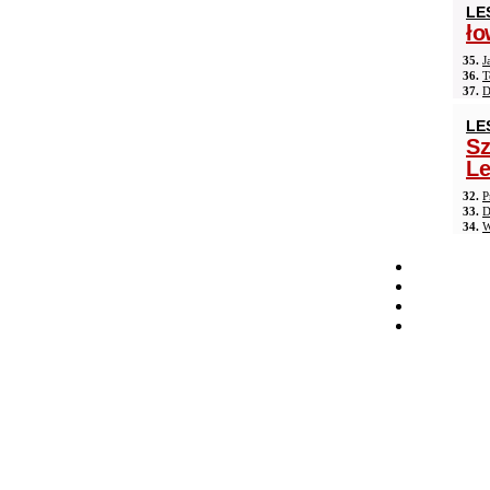
LE
ło
35.
J
36.
T
37.
D
LE
Sz
Le
32.
P
33.
D
34.
W