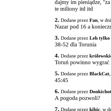
dajmy im pieniądze, "za 
te miliony itd itd
2.
Dodane przez
Fan
, w dn
Nazar pod 16 a koniecz
3.
Dodane przez
Leh tylko
38-52 dla Torunia
4.
Dodane przez
królewski
Toruń powinno wygrać 
5.
Dodane przez
BlackCat
45:45
6.
Dodane przez
Donkicho
A pogoda pozwoli?
7.
Dodane przez
kibic
, w d