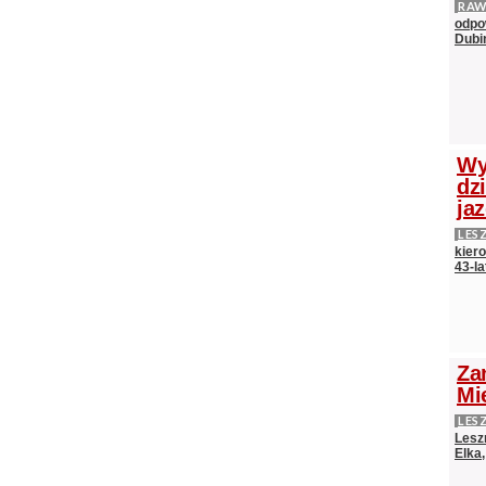
RAW
odpo
Dubi
Wy
dz
ja
LES
kier
43-l
Za
Mi
LES
Lesz
Elka