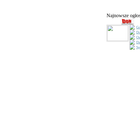
Najnowsze ogł
Gr
Do
Os
Dz
Sp