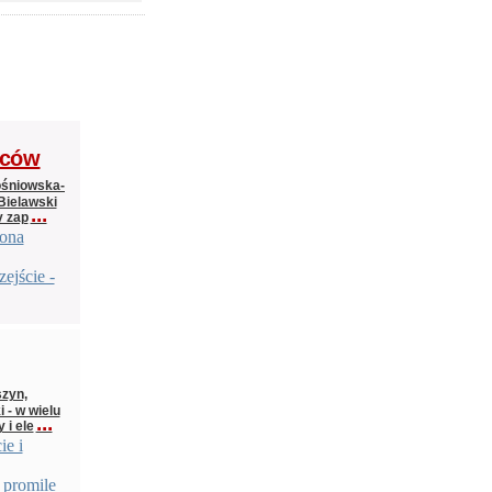
wców
ośniowska-
Bielawski
...
y zap
iona
ejście -
szyn,
 - w wielu
...
 i ele
ie i
 promile