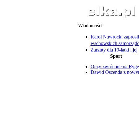
Wiadomości
Karol Nawrocki zaprosił
wschowskich samorzą
Zarzuty dla 19-latki i jej
Sport
wspólników
Był pod wpływem amfet
Oczy zwrócone na Rygę
miał nielegalną broń
Dawid Oscenda z now
Nocny drift zakończył si
kontraktem
mandatem i utratą prawa
Nazar Parnicki szczerze 
Na Święciechowskiej asf
trudnym okresie
zastąpi wieloletni bruk