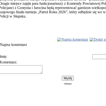
Drugie miejsce zajęła para funkcjonariuszy z Komendy Powiatowej Poli
Policjanci z Gostynia i Jarocina będą reprezentować garnizon wielkopo
krajowego finału turnieju „Patrol Roku 2026”, który odbędzie się we w
Policji w Słupsku.
Napisz komentarz
Dodaj z
Napisz komentarz
Imię:
Komentarz:
Polityka prywatności
Warunki korzystania z usłu
reklama