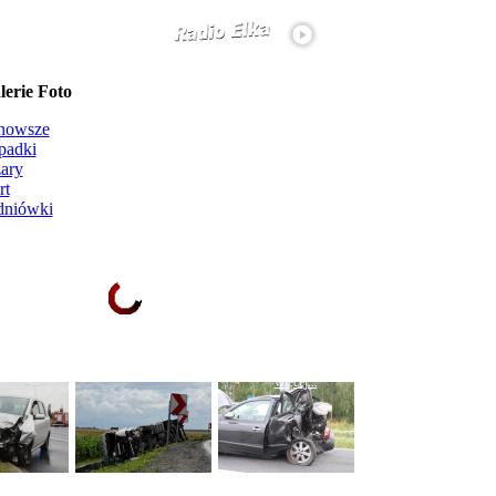
erie Foto
nowsze
padki
ary
rt
dniówki
Ładowanie galerii zdjęć...
więcej...