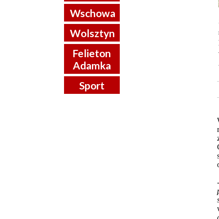
Wschowa
Wolsztyn
Felieton
Adamka
Sport