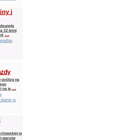
ny i
odsunęła
a 32-letni
...
zed
brudna
azdy
poślizg na
iego
...
t na je
a
eckiem w
t
echowskiej w
ch warstw