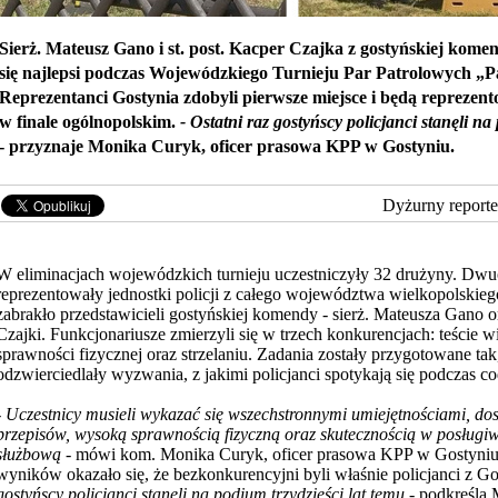
Sierż. Mateusz Gano i st. post. Kacper Czajka z gostyńskiej komend
się najlepsi podczas Wojewódzkiego Turnieju Par Patrolowych „P
Reprezentanci Gostynia zdobyli pierwsze miejsce i będą reprezen
w finale ogólnopolskim.
- Ostatni raz gostyńscy policjanci stanęli n
- przyznaje Monika Curyk, oficer prasowa KPP w Gostyniu.
Dyżurny reporte
W eliminacjach wojewódzkich turnieju uczestniczyły 32 drużyny. Dw
reprezentowały jednostki policji z całego województwa wielkopolskieg
zabrakło przedstawicieli gostyńskiej komendy - sierż. Mateusza Gano
or
Czajki. Funkcjonariusze zmierzyli się w trzech konkurencjach: teście wi
sprawności fizycznej oraz strzelaniu. Zadania zostały przygotowane tak,
odzwierciedlały wyzwania, z jakimi policjanci spotykają się podczas co
-
Uczestnicy musieli wykazać się wszechstronnymi umiejętnościami, do
przepisów, wysoką sprawnością fizyczną oraz skutecznością w posługiw
służbową
- mówi kom. Monika Curyk, oficer prasowa KPP w Gostyni
wyników okazało się, że bezkonkurencyjni byli właśnie policjanci z G
gostyńscy policjanci stanęli na podium trzydzieści lat temu
- podkreśla 