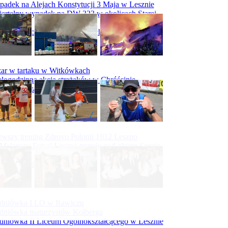
adek na Alejach Konstytucji 3 Maja w Lesznie
ertelny wypadek na DW 323 w okolicach Starej
ry
padek na obwodnicy Święciechowy
ar w tartaku w Witkówkach
logodzinna akcja strażaków w Chróścinie
ar hali tartaku w Racocie
rwszy trening Zdrovo Polonii 1912 Leszno
Malepszy Futsal Leszno trenuje pod okiem Sergio
vesa
iecka 10-tka
dniówka I LO w Rawiczu
dniówka maturzystów Kolberga
dniówka II Liceum Ogólnokształcącego w Lesznie