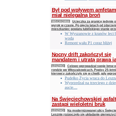
Był pod wpływem amfetami
miał nielegalną broń
WSCHOWA
Ucieczka za granicę jedynie 
wyrok w czasie. Po pięciu latach od zdarzeni
mieszkaniec powiatu lubińskiego stanie pr
W Wyszanowie z kranów leci 
woda
Remont wału P1 coraz bliżej
Nocny drift zakończył się
mandatem i utratą prawa j
LESZNO
Celowo wprowadzał swoje bmw w 
rondzie we Włoszakowicach. Popisy 25-letn
kierowcy zakończyły się w chwili, gdy wpros
Pudełko Życia wraca do Leszn
Wyprzedzał na trzeciego z dzi
aucie....
Na Święciechowskiej asfal
zastąpi wieloletni bruk
LESZNO
Na modernizowanej ulicy Święci
Lesznie rozpoczęło się układanie pierwszy