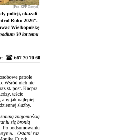
(Fot. KPP Gostyń)
y policji, okazali
atrol Roku 2026”.
tować Wielkopolskę
a podium 30 lat temu
r:
667 70 70 60
uosobowe patrole
o. Wśród nich nie
az st. post. Kacpra
edzy, teście
 aby jak najlepiej
dziennej służby.
skonałą znajomością
aniu się bronią
u. Po podsumowaniu
ostynia.
- Ostatni raz
Monika Curyk.