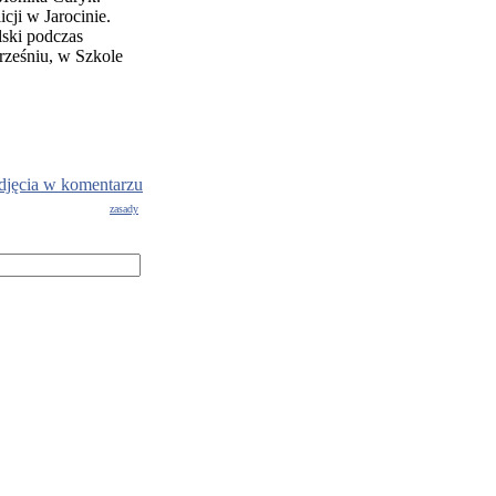
cji w Jarocinie.
lski podczas
rześniu, w Szkole
djęcia w komentarzu
zasady
g