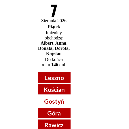
7
Sierpnia 2026
Piątek
Imieniny
obchodzą:
Albert, Anna,
Donata, Dorota,
Kajetan
Do końca
roku
146
dni.
Leszno
Kościan
Gostyń
Góra
Rawicz