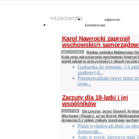
WIADOMOŚCI
najnowsze
komentowane
Karol Nawrocki zaprosił
wschowskich samorządo
WSCHOWA
Radna sejmiku Małgorzata G
Kola oraz wicestarosta wschowski Andrzej 
wzięli udział w uroczystości z okazji rocznic
Garbarska do remontu. 1,6 mil
rządowej d...
Przeprowadzała rower przez prz
zosta...
Zarzuty dla 19-latki i jej
wspólników
GOSTYŃ
Od Leszna, przez Gostyń, Kroto
Wschowę i Rawicz, aż po Borek Wielkopolski
drogeriach z półek znikały markowe perfumy
Pijani wyładowali złość na płoc
domownik...
Auto w rowie, kierowca miał 3