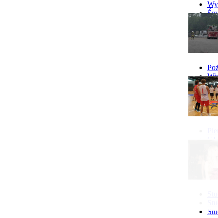
Wyp
Śmi
Gó
Wy
Poż
Wie
Poż
Pie
GI 
Ne
Pon
Stu
Stu
Stu