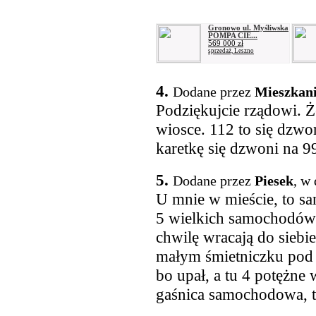
Gronowo ul. Myśliwska
POMPA CIE...
569 000 zł
sprzedaż, Leszno
4.
Dodane przez
Mieszkan
Podziękujcie rządowi. Ż
wiosce. 112 to się dzwon
karetkę się dzwoni na 9
5.
Dodane przez
Piesek
, w
U mnie w mieście, to sa
5 wielkich samochodów s
chwilę wracają do siebie
małym śmietniczku pod 
bo upał, a tu 4 potężne
gaśnica samochodowa, t