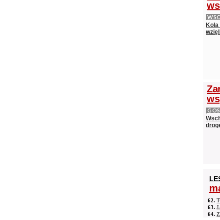
ws
WS
Kola
wzięl
Zar
ws
GOS
Wsch
drog
LE
ma
62.
T
63.
J
64.
Z