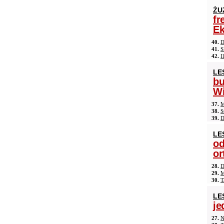
ŻU
fr
Ek
40.
D
41.
S
42.
I
LE
b
Wi
37.
M
38.
S
39.
D
LE
od
or
28.
D
29.
M
30.
T
LE
je
27.
N