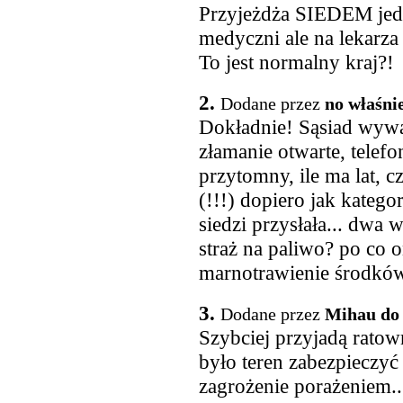
Przyjeżdża SIEDEM jedn
medyczni ale na lekarz
To jest normalny kraj?!
2.
Dodane przez
no właśni
Dokładnie! Sąsiad wywal
złamanie otwarte, telefo
przytomny, ile ma lat, 
(!!!) dopiero jak katego
siedzi przysłała... dwa 
straż na paliwo? po co 
marnotrawienie środków
3.
Dodane przez
Mihau do
Szybciej przyjadą ratow
było teren zabezpieczyć
zagrożenie porażeniem..