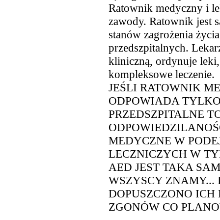
Ratownik medyczny i le
zawody. Ratownik jest s
stanów zagrożenia życia
przedszpitalnych. Lekar
kliniczną, ordynuje leki
kompleksowe leczenie
JEŚLI RATOWNIK M
ODPOWIADA TYLKO
PRZEDSZPITALNE TO
ODPOWIEDZILANOŚ
MEDYCZNE W POD
LECZNICZYCH W TYM NP
AED JEST TAKA SA
WSZYSCY ZNAMY... I
DOPUSZCZONO ICH
ZGONÓW CO PLAN