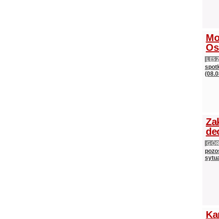
Mo
Os
LES
spot
(08.0
Za
de
GÓ
pozos
sytu
Ka