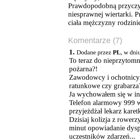
Prawdopodobną przyczy
niesprawnej wiertarki. 
ciała mężczyzny rodzinie
Komentarze (7)
1.
Dodane przez
PL
, w dni
To teraz do nieprzytomn
pożarna?!
Zawodowcy i ochotnicy
ratunkowe czy grabarz
Ja wychowałem się w in
Telefon alarmowy 999 w
przyjeżdżał lekarz kare
Dzisiaj kolizja z rowerz
minut opowiadanie dysp
uczestników zdarzeń...