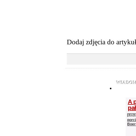
Dodaj zdjęcia do artyku
WIADOM
A 
pa
LES
porc
Boer