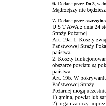
6.
Dodane przez
Do 3
, w d
Mądrzejszy nie będziesz
7.
Dodane przez
oszczędno
U S T AWA z dnia 24 si
Straży Pożarnej
Art. 19a. 1. Koszty zw
Państwowej Straży Poża
państwa.
2. Koszty funkcjonowan
obszarze powiatu są pok
państwa
Art. 19b. W pokrywaniu
Państwowej Straży
Pożarnej mogą uczestni
1) gmina, powiat lub 
2) organizatorzy impr