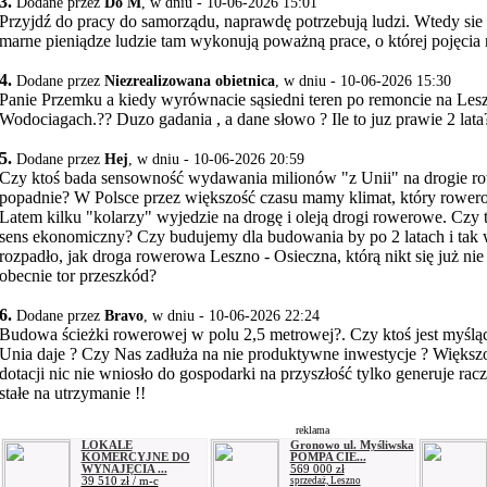
3.
Dodane przez
Do M
, w dniu - 10-06-2026 15:01
Przyjdź do pracy do samorządu, naprawdę potrzebują ludzi. Wtedy sie 
marne pieniądze ludzie tam wykonują poważną prace, o której pojęcia
4.
Dodane przez
Niezrealizowana obietnica
, w dniu - 10-06-2026 15:30
Panie Przemku a kiedy wyrównacie sąsiedni teren po remoncie na Les
Wodociagach.?? Duzo gadania , a dane słowo ? Ile to juz prawie 2 lata
5.
Dodane przez
Hej
, w dniu - 10-06-2026 20:59
Czy ktoś bada sensowność wydawania milionów "z Unii" na drogie r
popadnie? W Polsce przez większość czasu mamy klimat, który rowero
Latem kilku "kolarzy" wyjedzie na drogę i oleją drogi rowerowe. Czy 
sens ekonomiczny? Czy budujemy dla budowania by po 2 latach i tak 
rozpadło, jak droga rowerowa Leszno - Osieczna, którą nikt się już nie 
obecnie tor przeszkód?
6.
Dodane przez
Bravo
, w dniu - 10-06-2026 22:24
Budowa ścieżki rowerowej w polu 2,5 metrowej?. Czy ktoś jest myślą
Unia daje ? Czy Nas zadłuża na nie produktywne inwestycje ? Większ
dotacji nic nie wniosło do gospodarki na przyszłość tylko generuje racz
stałe na utrzymanie !!
reklama
LOKALE
Gronowo ul. Myśliwska
KOMERCYJNE DO
POMPA CIE...
WYNAJĘCIA ...
569 000 zł
39 510 zł / m-c
sprzedaż, Leszno