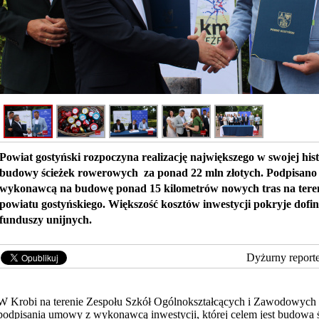
Powiat gostyński rozpoczyna realizację największego w swojej hist
budowy ścieżek rowerowych za ponad 22 mln złotych. Podpisan
wykonawcą na budowę ponad 15 kilometrów nowych tras na teren
powiatu gostyńskiego. Większość kosztów inwestycji pokryje dofi
funduszy unijnych.
Dyżurny report
W Krobi na terenie Zespołu Szkół Ogólnokształcących i Zawodowych 
podpisania umowy z wykonawcą inwestycji, której celem jest budowa ś