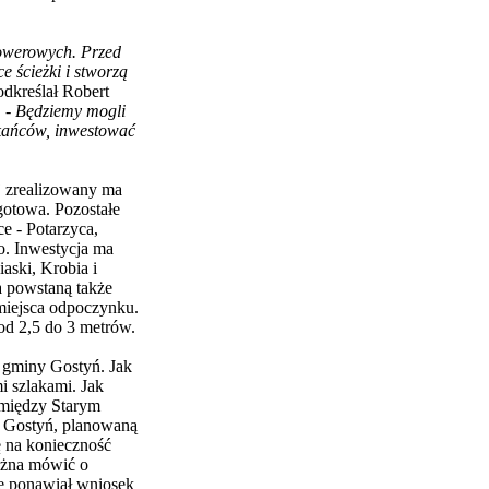
rowerowych. Przed
e ścieżki i stworzą
odkreślał Robert
. -
Będziemy mogli
zkańców, inwestować
j zrealizowany ma
gotowa. Pozostałe
e - Potarzyca,
. Inwestycja ma
ski, Krobia i
a powstaną także
 miejsca odpoczynku.
od 2,5 do 3 metrów.
ie gminy Gostyń. Jak
mi szlakami. Jak
 między Starym
y Gostyń, planowaną
 na konieczność
ożna mówić o
ie ponawiał wniosek