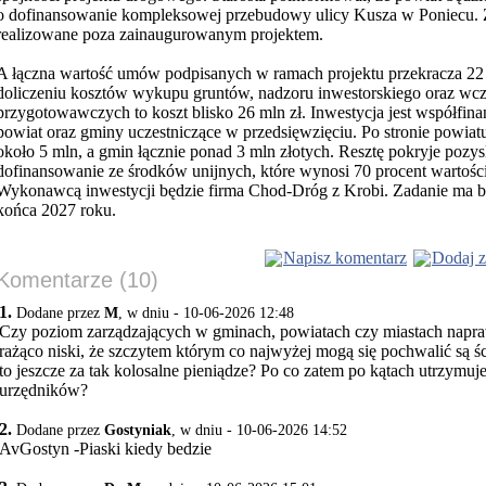
o dofinansowanie kompleksowej przebudowy ulicy Kusza w Poniecu. Z
realizowane poza zainaugurowanym projektem.
A łączna wartość umów podpisanych w ramach projektu przekracza 22 
doliczeniu kosztów wykupu gruntów, nadzoru inwestorskiego oraz wcz
przygotowawczych to koszt blisko 26 mln zł. Inwestycja jest współfin
powiat oraz gminy uczestniczące w przedsięwzięciu. Po stronie powiat
około 5 mln, a gmin łącznie ponad 3 mln złotych. Resztę pokryje pozy
dofinansowanie ze środków unijnych, które wynosi 70 procent wartoś
Wykonawcą inwestycji będzie firma Chod-Dróg z Krobi. Zadanie ma b
końca 2027 roku.
Napisz komentarz
Dodaj z
Komentarze (10)
1.
Dodane przez
M
, w dniu - 10-06-2026 12:48
Czy poziom zarządzających w gminach, powiatach czy miastach napraw
rażąco niski, że szczytem którym co najwyżej mogą się pochwalić są ś
to jeszcze za tak kolosalne pieniądze? Po co zatem po kątach utrzymuje
urzędników?
2.
Dodane przez
Gostyniak
, w dniu - 10-06-2026 14:52
AvGostyn -Piaski kiedy bedzie