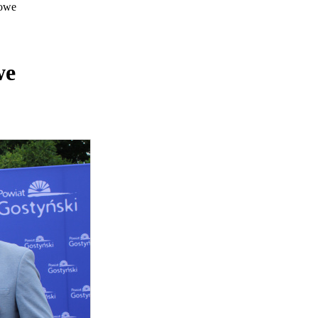
rowe
we