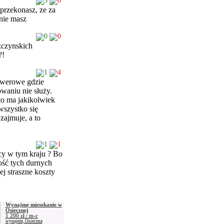
3
0
przekonasz, ze za
 nie masz
0
0
zczynskich
?!
1
4
owerowe gdzie
waniu nie służy.
to ma jakikolwiek
wszystko się
zajmuje, a to
1
1
cy w tym kraju ? Bo
ość tych durnych
ej straszne koszty
Wynajmę mieszkanie w
Osiecznej
1 200 zł / m-c
wynajem, Osieczna