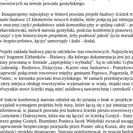
rowerowych na terenie powiatu gostyńskiego.
-
Inaugurujemy największy w historii powiatu projekt budowy ścieżek 
nami budowa 15 kilometrów nowych traktów, które połączą już istniejąc
w znacznej części południowy szlak komunikacyjny w spójną całość
- p
Marcinkowski,
mówił starosta gostyński, podczas konferencji prasowej
ruszyć z tym historycznym projektem, żeby podnosić jakość życia mies
w bezpieczeństwo, łączyć samorządy i ludzi
- dodał.
Projekt zakłada budowę pięciu odcinków tras rowerowych. Najszybcie
być fragment Elżbietków - Bielawy, dla którego dokumentacja jest już 
trasy powstaną w formule „zaprojektuj i wybuduj”. Są to odcinki: Gębic
Grabonóg - Bodzewo, Dzięczyna - Karzec oraz Janiszewo - Pomykowo
zapewnić połączenie rowerowe między gminami Pępowo, Pogorzela, Pia
Poniec, w kierunku powiatu leszczyńskiego. W ramach przedsięwzięci
cztery miejsca obsługi rowerzystów wyposażone w wiaty, stojaki oraz
Wszystkie nowe ścieżki mają mieć asfaltową nawierzchnię i szerokość 
W trakcie konferencji starosta odniósł się do pytania o brak w projekc
wyjaśnił wymogiem projektu były trasy, które łączą się z już istniejący
informował, w planach powiatu jest budowa ścieżki pieszo-rowerowej
Gostyniem i Daleszynem, która ma się łączyć ze ścieżką Gostyń - Star
przez gminę Gostyń. Burmistrz Ponieca Jacek Widyński zwracał uwagę
zapewnienie bezpiecznego przejazdu przez Poniec ulicą Kusza, aby m
spójności projektu drogowego. Starosta poinformował, że powiat będz