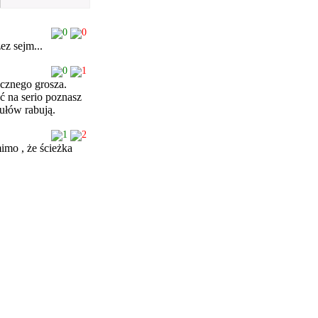
0
0
ez sejm...
0
1
icznego grosza.
ć na serio poznasz
pułów rabują.
1
2
imo , że ścieżka