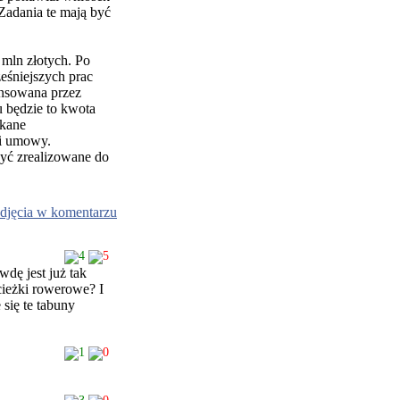
adania te mają być
mln złotych. Po
eśniejszych prac
ansowana przez
u będzie to kwota
skane
ci umowy.
yć zrealizowane do
djęcia w komentarzu
4
5
dę jest już tak
cieżki rowerowe? I
 się te tabuny
1
0