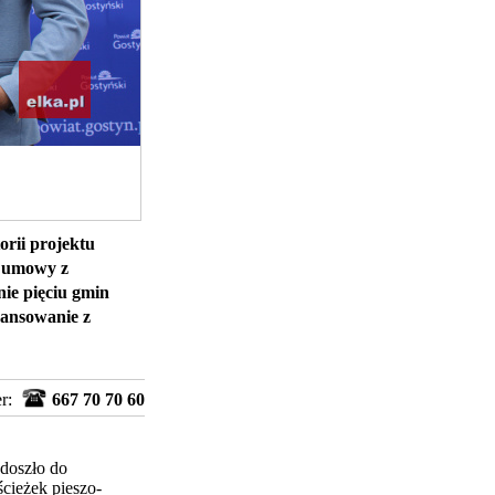
orii projektu
o umowy z
ie pięciu gmin
nansowanie z
er:
667 70 70 60
doszło do
cieżek pieszo-