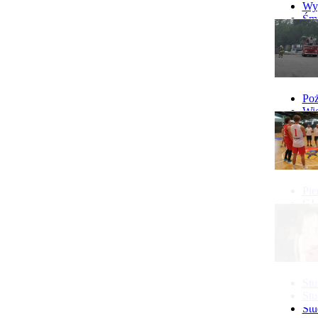
Wyp
Śmi
Gó
Wy
Poż
Wie
Poż
Pie
GI 
Ne
Pon
Stu
Stu
Stu