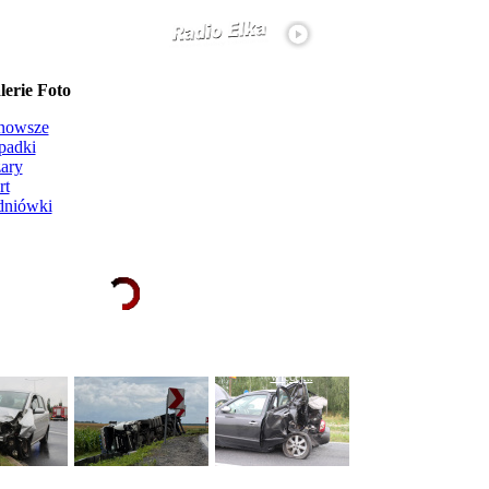
erie Foto
nowsze
padki
ary
rt
dniówki
Ładowanie galerii zdjęć...
więcej...