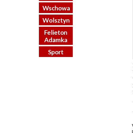
Wschowa
Wolsztyn
Felieton
Adamka
Sport