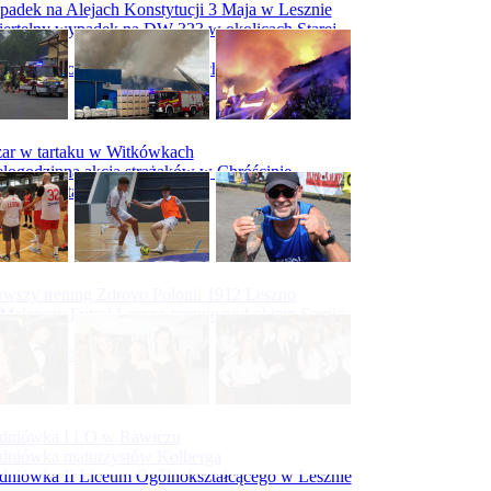
adek na Alejach Konstytucji 3 Maja w Lesznie
ertelny wypadek na DW 323 w okolicach Starej
ry
padek na obwodnicy Święciechowy
ar w tartaku w Witkówkach
logodzinna akcja strażaków w Chróścinie
ar hali tartaku w Racocie
rwszy trening Zdrovo Polonii 1912 Leszno
Malepszy Futsal Leszno trenuje pod okiem Sergio
vesa
iecka 10-tka
dniówka I LO w Rawiczu
dniówka maturzystów Kolberga
dniówka II Liceum Ogólnokształcącego w Lesznie