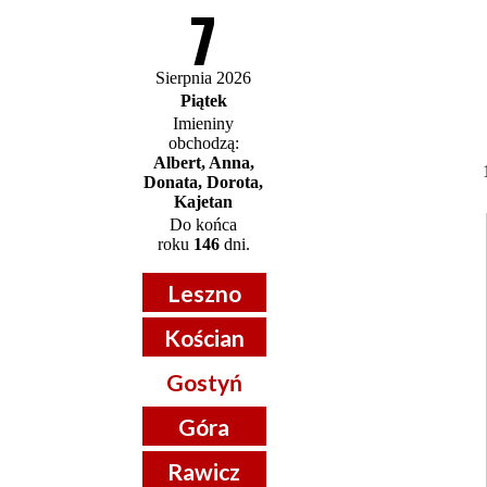
7
Sierpnia 2026
Piątek
Imieniny
obchodzą:
Albert, Anna,
Donata, Dorota,
Kajetan
Do końca
roku
146
dni.
Leszno
Kościan
Gostyń
Góra
Rawicz