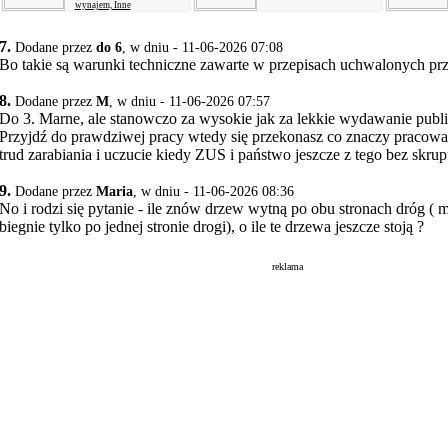
wynajem, Inne
7.
Dodane przez
do 6
, w dniu - 11-06-2026 07:08
Bo takie są warunki techniczne zawarte w przepisach uchwalonych prz
8.
Dodane przez
M
, w dniu - 11-06-2026 07:57
Do 3. Marne, ale stanowczo za wysokie jak za lekkie wydawanie publ
Przyjdź do prawdziwej pracy wtedy się przekonasz co znaczy pracowa
trud zarabiania i uczucie kiedy ZUS i państwo jeszcze z tego bez skru
9.
Dodane przez
Maria
, w dniu - 11-06-2026 08:36
No i rodzi się pytanie - ile znów drzew wytną po obu stronach dróg ( m
biegnie tylko po jednej stronie drogi), o ile te drzewa jeszcze stoją ?
reklama