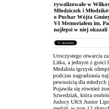
rywalizowało w Wilkow
Młodziczek i Młodzikó
o Puchar Wójta Gminy
VI Memoriałem im. Pa
najlepsi w niej okazal
Uroczystego otwarcia z
Litka, a jednym z gości
Medalista igrzysk olimp
podczas nagradzania na
pewnością dla młodych
Pojawiła się również żo
Szwedziak, która osobiś
Judocy UKS Junior Lip
medali, w tym 12 złotyc