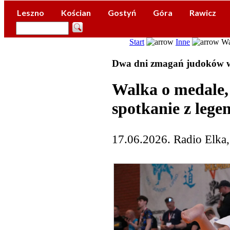
Leszno
Kościan
Gostyń
Góra
Rawicz
Start
Inne
Wal
Dwa dni zmagań judoków 
Walka o medale,
spotkanie z lege
17.06.2026. Radio Elka,