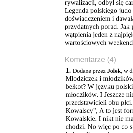
rywalizacji, odbył się 
Legenda polskiego judo
doświadczeniem i dawał
przydatnych porad. Jak p
wątpienia jeden z najpięk
wartościowych weekendó
Komentarze (4)
1.
Dodane przez
Jolek
, w 
Młodziczek i młodzików,
bełkot? W języku polsk
młodzików. I Jeszcze n
przedstawicieli obu płc
Kowalscy", A to jest fo
Kowalskie. I nikt nie m
chodzi. No więc po co 