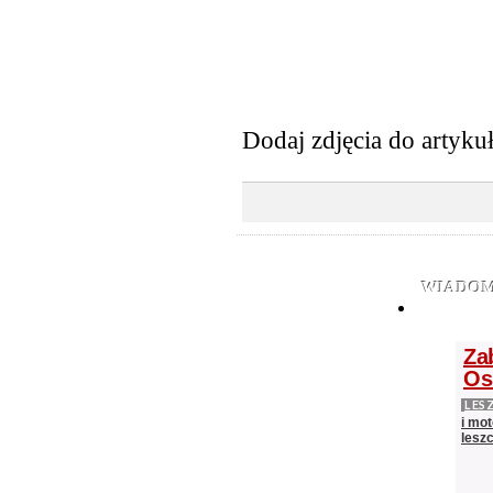
Dodaj zdjęcia do artyku
WIADOM
Za
Os
LES
i mot
lesz