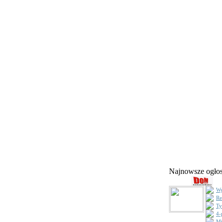
Najnowsze ogł
Wy
Re
Ty
4-
Mi