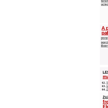
teren
ucie
A 
pa
LES
porc
Boer
LE
ma
62.
T
63.
J
64.
Z
ŻU
fr
Ek