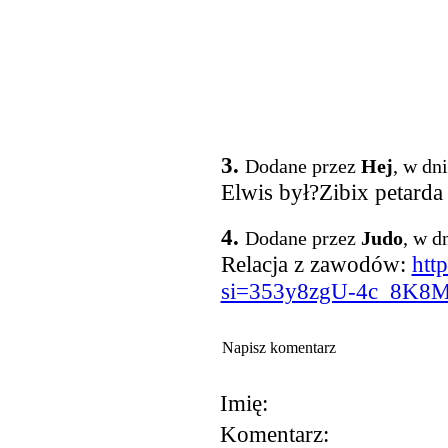
3.
Dodane przez
Hej
, w dn
Elwis był?Zibix petarda
4.
Dodane przez
Judo
, w d
Relacja z zawodów:
htt
si=353y8zgU-4c_8K8
Napisz komentarz
Imię:
Komentarz: