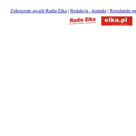
Zgłoszenie awarii Radia Elka
|
Redakcja - kontakt
|
Regulamin og