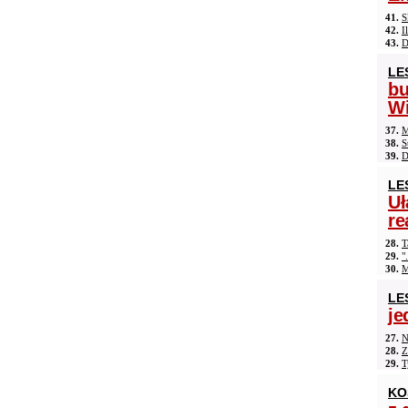
41.
S
42.
I
43.
D
LE
b
Wi
37.
M
38.
S
39.
D
LE
Uł
re
28.
T
29.
"
30.
M
LE
je
27.
N
28.
Z
29.
T
KO