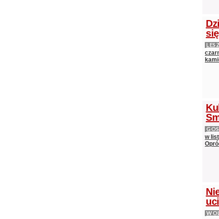
Dz
si
LES
czarn
kami
Ku
Sm
GOS
w lis
Opró
Nie
uci
WOL