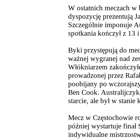
W ostatnich meczach w 
dyspozycję prezentują J
Szczególnie imponuje Aus
spotkania kończył z 13 
Byki przystępują do me
ważnej wygranej nad zes
Włókniarzem zakończyło
prowadzonej przez Rafa
poobijany po wczorajszy
Ben Cook. Australijczy
starcie, ale był w stani
Mecz w Częstochowie ro
później wystartuje fina
indywidualne mistrzostw