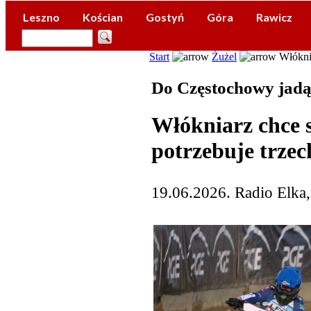
Leszno
Kościan
Gostyń
Góra
Rawicz
Start
Żużel
Włóknia
Do Częstochowy jadą
Włókniarz chce s
potrzebuje trze
19.06.2026. Radio Elka,