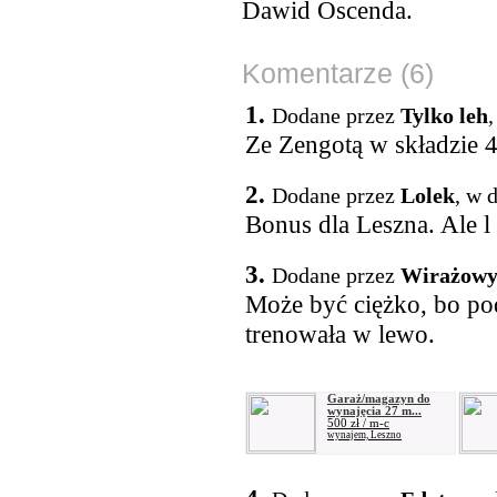
Dawid Oscenda.
Komentarze (6)
1.
Dodane przez
Tylko leh
,
Ze Zengotą w składzie 
2.
Dodane przez
Lolek
, w 
Bonus dla Leszna. Ale 
3.
Dodane przez
Wirażow
Może być ciężko, bo po
trenowała w lewo.
Garaż/magazyn do
wynajęcia 27 m...
500 zł / m-c
wynajem, Leszno