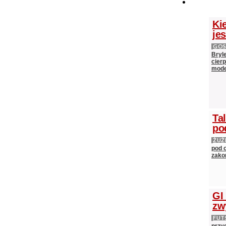
Ki
je
GOS
Bryl
cier
mod
Ta
po
ŻUŻ
pod 
zako
GI
zw
FUT