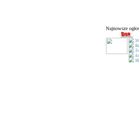
Najnowsze ogł
Wy
Re
Ty
4-
Mi