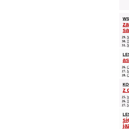
WS
za
s
29.
N
30.
T
31.
N
LE
as
26.
C
27.
M
28.
C
KO
z 
25.
W
26.
T
27.
S
LE
si
ja