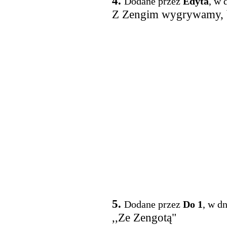
4.
Dodane przez
Edyta
, w 
Z Zengim wygrywamy, b
5.
Dodane przez
Do 1
, w d
,,Ze Zengotą"