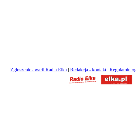
Zgłoszenie awarii Radia Elka
|
Redakcja - kontakt
|
Regulamin og