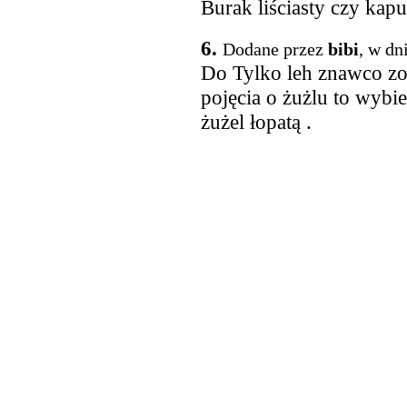
Burak liściasty czy kap
6.
Dodane przez
bibi
, w dn
Do Tylko leh znawco zo
pojęcia o żużlu to wyb
żużel łopatą .