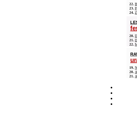
22.
B
23.
P
24.
Z
LE
fe
20.
D
21.
D
22.
M
RA
ur
19.
N
20.
A
21.
A