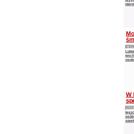
przy
pier
Mo
śm
WS
Lubi
wsch
oso
W 
sp
SPE
lesz
osób,
spor