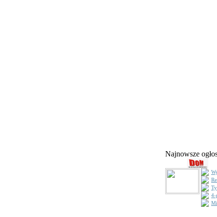
Najnowsze ogł
Wy
Re
Ty
4-
Mi