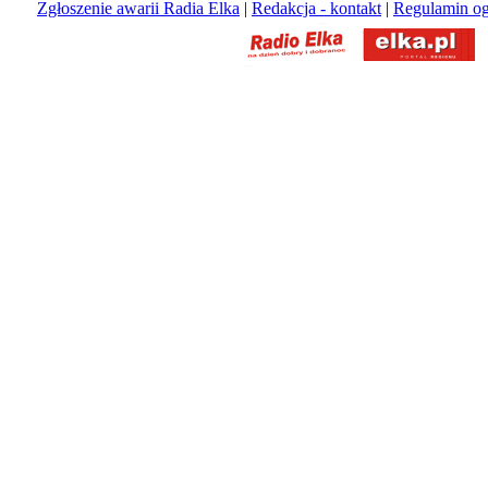
Zgłoszenie awarii Radia Elka
|
Redakcja - kontakt
|
Regulamin og