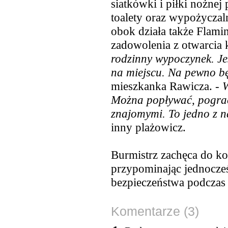
siatkówki i piłki nożnej 
toalety oraz wypożycza
obok działa także Flami
zadowolenia z otwarcia k
rodzinny wypoczynek. Jest
na miejscu. Na pewno bę
mieszkanka Rawicza. -
W
Można popływać, pograć 
znajomymi. To jedno z na
inny plażowicz.
Burmistrz zachęca do ko
przypominając jednocześ
bezpieczeństwa podcza
Komentarze (3)