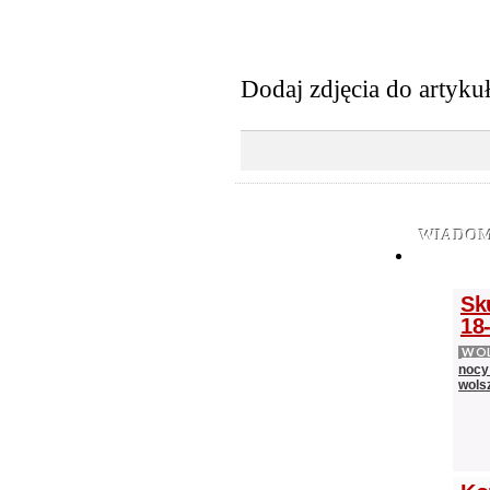
Dodaj zdjęcia do artyku
WIADOM
Sk
18-
WOL
nocy
wols