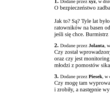
1.
Dodane przez
xyz
, w dn
O bezpieczeństwo zadb
Jak to? Są? Tyle lat by
ratowników na basen od
jeśli się chce. Burmistrz
2.
Dodane przez
Jolanta
, 
Czy został wprowadzon
oraz czy jest monitorin
młodzi z pomostów sik
3.
Dodane przez
Piesek
, w
Czy mogę tam wyprowadz
i zrobiły, a następnie w