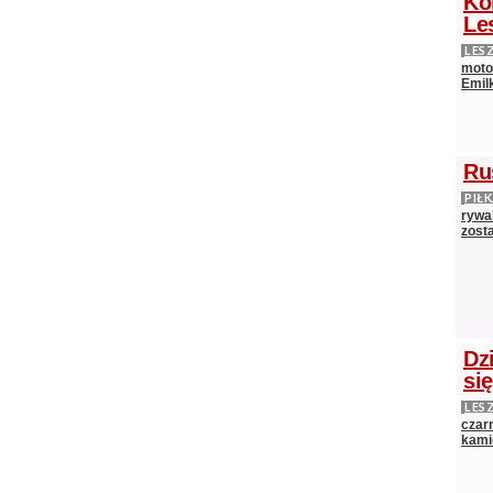
Ko
Le
LES
moto
Emilk
Ru
PIŁ
rywal
zost
Dz
si
LES
czarn
kami