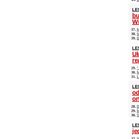
LE
b
Wi
37.
M
38.
S
39.
D
LE
Uł
re
29.
"
30.
M
31.
L
LE
od
or
28.
D
29.
M
30.
T
LE
je
27.
N