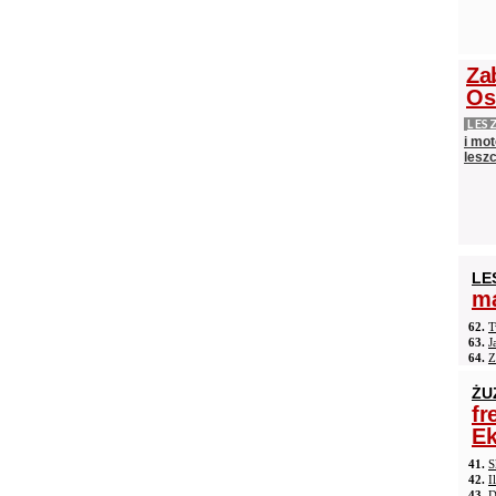
Za
Os
LES
i mot
lesz
LE
ma
62.
T
63.
J
64.
Z
ŻU
fr
Ek
41.
S
42.
I
43.
D