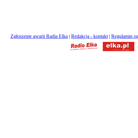
Zgłoszenie awarii Radia Elka
|
Redakcja - kontakt
|
Regulamin og