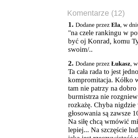
Komentarze (12)
1.
Dodane przez
Ela
, w dn
"na czele rankingu w po
być oj Konrad, komu Ty
swoim/..
2.
Dodane przez
Łukasz
, w
Ta cała rada to jest jed
kompromitacja. Kółko wz
tam nie patrzy na dobr
burmistrza nie rozgniew
rozkażę. Chyba nigdzie 
głosowania są zawsze 
Na siłę chcą wmówić mie
lepiej... Na szczęście lud