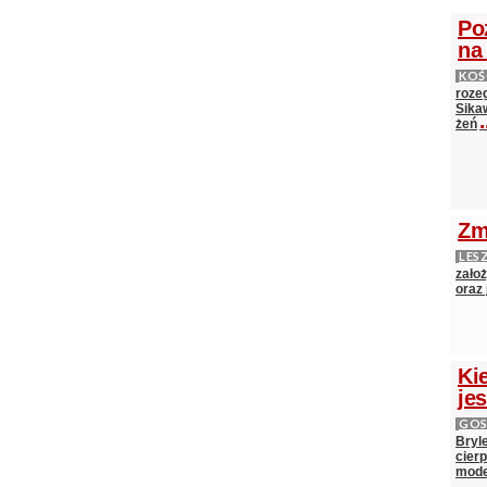
Po
na
KOŚ
roze
Sika
.
żeń
Zm
LES
zało
oraz
Ki
je
GOS
Bryl
cier
mod