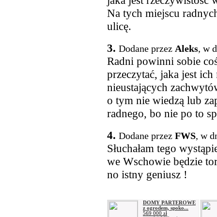
jaka jest rzeczywistość
Na tych miejscu radnyc
ulicę.
3.
Dodane przez
Aleks
, w 
Radni powinni sobie coś
przeczytać, jaka jest ic
nieustających zachwytów
o tym nie wiedzą lub za
radnego, bo nie po to s
4.
Dodane przez
FWS
, w d
Słuchałam tego wystąpien
we Wschowie będzie tor 
no istny geniusz !
DOMY PARTEROWE
z ogrodem, spoko...
569 000 zł