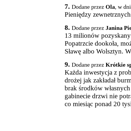
7.
Dodane przez
Ola
, w dn
Pieniędzy zewnetrznych
8.
Dodane przez
Janina Pi
13 milionów pozyskanyc
Popatrzcie dookoła, mo
Sławę albo Wolsztyn. Wi
9.
Dodane przez
Krótkie s
Każda inwestycja z pro
drożej jak zakładał burm
brak środków własnych 
gabinecie drzwi nie pot
co miesiąc ponad 20 tys