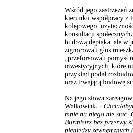
Wśród jego zastrzeżeń zn
kierunku współpracy z 
kolejowego, użyteczność
konsultacji społecznych.
budową deptaka, ale w j
zignorowali głos mieszk
„przeforsowali pomysł na
inwestycyjnych, które n
przykład podał rozbud
oraz trwającą budowę śc
Na jego słowa zareagow
Walkowiak. -
Chciałabym
mnie na niego nie stać. G
Burmistrz bez przerwy śl
pieniędzy zewnętrznych 