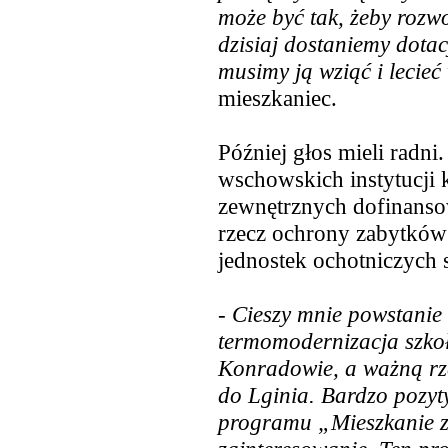
może być tak, żeby rozwo
dzisiaj dostaniemy dotac
musimy ją wziąć i lecie
mieszkaniec.
Później głos mieli radni.
wschowskich instytucji 
zewnętrznych dofinansow
rzecz ochrony zabytków 
jednostek ochotniczych 
-
Cieszy mnie powstanie 
termomodernizacja szkoł
Konradowie, a ważną rze
do Lginia. Bardzo pozyty
programu „Mieszkanie za