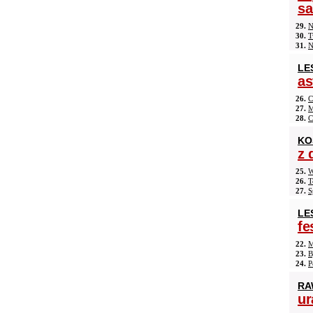
s
29.
N
30.
T
31.
N
LE
as
26.
C
27.
M
28.
C
KO
z 
25.
W
26.
T
27.
S
LE
fe
22.
M
23.
B
24.
P
RA
ur