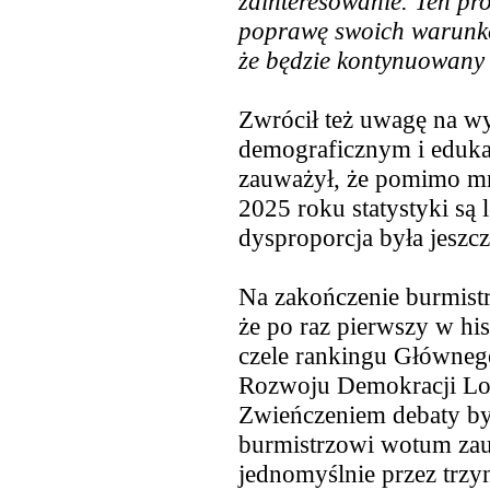
zainteresowanie. Ten pr
poprawę swoich warunkó
że będzie kontynuowany
Zwrócił też uwagę na w
demograficznym i eduka
zauważył, że pomimo mn
2025 roku statystyki są 
dysproporcja była jeszcz
Na zakończenie burmist
że po raz pierwszy w hi
czele rankingu Głównego
Rozwoju Demokracji Lo
Zwieńczeniem debaty by
burmistrzowi wotum zauf
jednomyślnie przez trzy