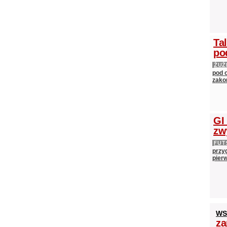
Ta
po
ŻUŻ
pod 
zako
GI
zw
FUT
przy
pier
WS
za