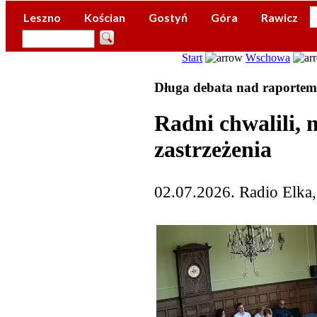
Leszno
Kościan
Gostyń
Góra
Rawicz
Start
Wschowa
Długa debata nad raportem
Radni chwalili, 
zastrzeżenia
02.07.2026. Radio Elka,