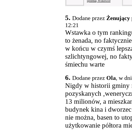
sprzedaż, Wilkowice
5.
Dodane przez
Żenujący 
12:21
Wstawka o tym rankingu
to żenada, no faktyczni
w końcu w czymś lepsz
szlichtyngowej, no fakty
śmiechu warte
6.
Dodane przez
Ola
, w dn
Nigdy w historii gminy n
pozyskanych ,wenerycz
13 milionów, a mieszka
budynek kina i dworzec 
nie można, basen to uto
użytkowanie półtora mie