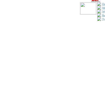
Dz
Mi
Wy
Re
Ty