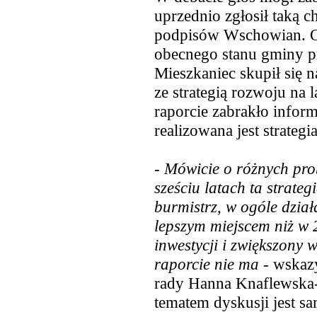
uprzednio zgłosił taką 
podpisów Wschowian. Os
obecnego stanu gminy pr
Mieszkaniec skupił się n
ze strategią rozwoju na 
raporcie zabrakło inform
realizowana jest strategia
-
Mówicie o różnych prob
sześciu latach ta strate
burmistrz, w ogóle dział
lepszym miejscem
niż w 
inwestycji i zwiększony
raporcie nie ma
- wskazy
rady Hanna Knaflewska
tematem dyskusji jest sam